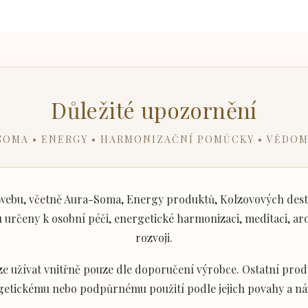
Důležité upozornění
SOMA • ENERGY • HARMONIZAČNÍ POMŮCKY • VĚDOM
ebu, včetně Aura-Soma, Energy produktů, Kolzovových desti
určeny k osobní péči, energetické harmonizaci, meditaci, aro
rozvoji.
e užívat vnitřně pouze dle doporučení výrobce. Ostatní produ
getickému nebo podpůrnému použití podle jejich povahy a ná