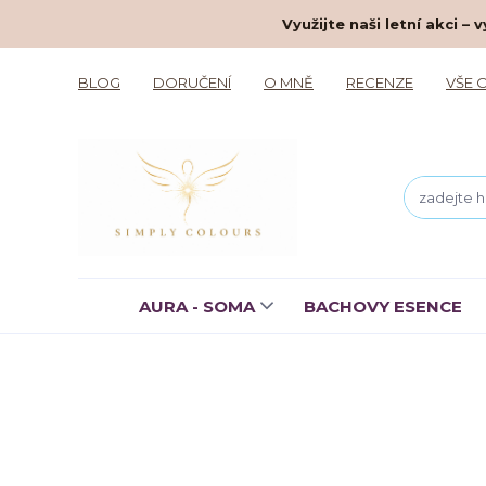
Využijte naši letní akci 
BLOG
DORUČENÍ
O MNĚ
RECENZE
VŠE 
AURA - SOMA
BACHOVY ESENCE