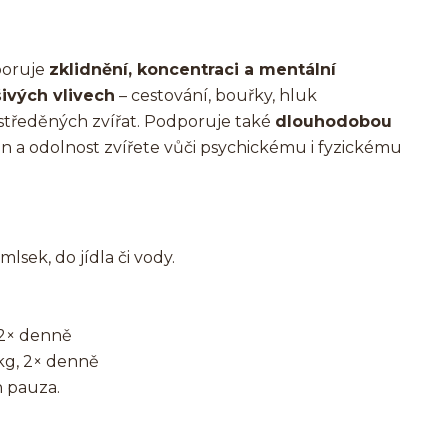
poruje
zklidnění, koncentraci a mentální
šivých vlivech
– cestování, bouřky, hluk
středěných zvířat. Podporuje také
dlouhodobou
on a odolnost zvířete vůči psychickému i fyzickému
sek, do jídla či vody.
 2× denně
kg, 2× denně
n pauza.