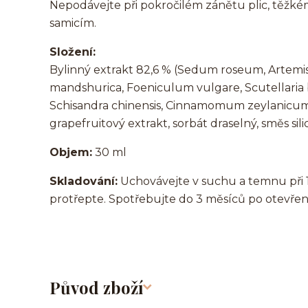
Nepodávejte při pokročilém zánětu plic, těžké
samicím.
Složení:
Bylinný extrakt 82,6 % (Sedum roseum, Artemisi
mandshurica, Foeniculum vulgare, Scutellaria 
Schisandra chinensis, Cinnamomum zeylanicum), 
grapefruitový extrakt, sorbát draselný, směs sili
Objem:
30 ml
Skladování:
Uchovávejte v suchu a temnu při 
protřepte. Spotřebujte do 3 měsíců po otevřen
Původ zboží