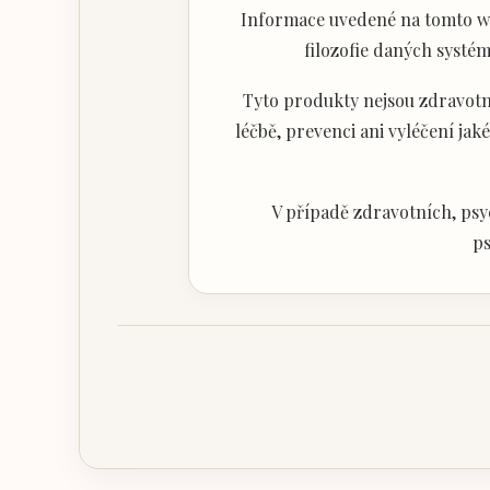
Informace uvedené na tomto web
filozofie daných systém
Tyto produkty nejsou zdravotni
léčbě, prevenci ani vyléčení j
V případě zdravotních, psy
ps