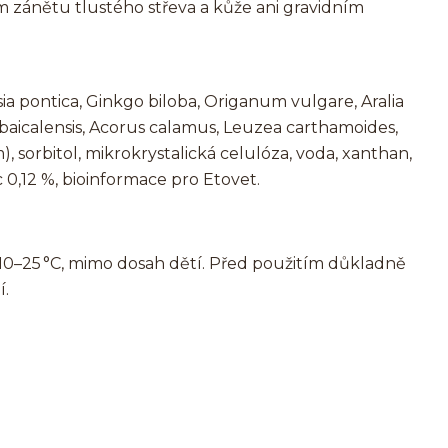
m zánětu tlustého střeva a kůže ani gravidním
a pontica, Ginkgo biloba, Origanum vulgare, Aralia
baicalensis, Acorus calamus, Leuzea carthamoides,
sorbitol, mikrokrystalická celulóza, voda, xanthan,
c 0,12 %, bioinformace pro Etovet.
10–25 °C, mimo dosah dětí. Před použitím důkladně
í.