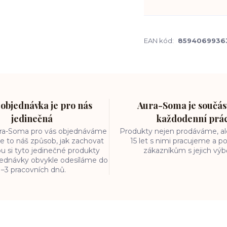
EAN kód:
8594069936
objednávka je pro nás
Aura-Soma je součást
jedinečná
každodenní prá
ura-Soma pro vás objednáváme
Produkty nejen prodáváme, ale
e to náš způsob, jak zachovat
15 let s nimi pracujeme a
ou si tyto jedinečné produkty
zákazníkům s jejich vý
bjednávky obvykle odesíláme do
1–3 pracovních dnů.