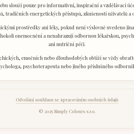
u slouží pouze pro informativní, inspirační a vzdělávací úče
ů, tradičních energetických přístupů, zkušeností uživatelů a
ckými prostředky ani léky, pokud není výslovně uvedeno jina
akéhokoli onemocnění a nenahrazují odbornou lékařskou, psyc
ani nutriční péči.
chických, emočních nebo dlouhodobých obtíží se vždy obraťte
ychologa, psychoterapeuta nebo jiného příslušného odborní
Odvolání souhlasu se zpracováním osobních údajů
© 2025 Simply Colours s.r.o.