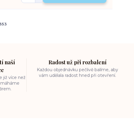
353
í naší
Radost už při rozbalení
ce
Každou objednávku pečlivě balíme, aby
vám udělala radost hned při otevření.
 již více než
 pomáháme
běrem.