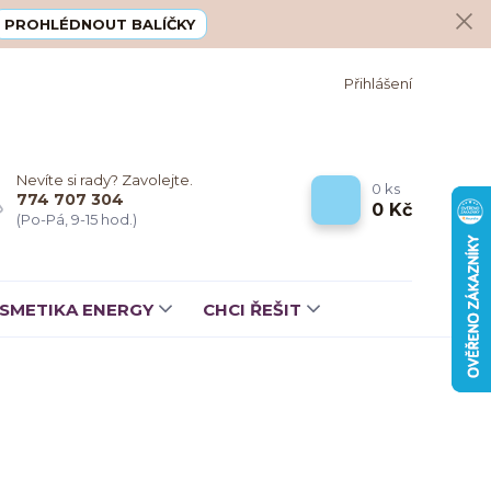
PROHLÉDNOUT BALÍČKY
Přihlášení
Nevíte si rady? Zavolejte.
0
ks
774 707 304
0 Kč
(Po-Pá, 9-15 hod.)
SMETIKA ENERGY
CHCI ŘEŠIT