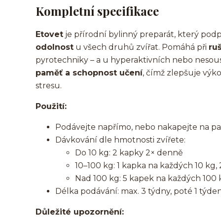
Kompletní specifikace
Etovet
je přírodní bylinný preparát, který pod
odolnost
u všech druhů zvířat. Pomáhá při
ru
pyrotechniky – a u hyperaktivních nebo nesou
paměť a schopnost učení
, čímž zlepšuje výk
stresu.
Použití:
Podávejte napřímo, nebo nakapejte na paml
Dávkování dle hmotnosti zvířete:
Do 10 kg: 2 kapky 2× denně
10–100 kg: 1 kapka na každých 10 kg,
Nad 100 kg: 5 kapek na každých 100 
Délka podávání: max. 3 týdny, poté 1 týde
Důležité upozornění: