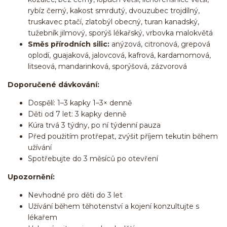
rybíz černý, kakost smrdutý, dvouzubec trojdílný,
truskavec ptačí, zlatobýl obecný, turan kanadský,
tužebník jilmový, sporýš lékařský, vrbovka malokvětá
Směs přírodních silic:
anýzová, citronová, grepová
oplodí, guajaková, jalovcová, kafrová, kardamomová,
litseová, mandarinková, sporýšová, zázvorová
Doporučené dávkování:
Dospělí: 1–3 kapky 1–3× denně
Děti od 7 let: 3 kapky denně
Kúra trvá 3 týdny, po ní týdenní pauza
Před použitím protřepat, zvýšit příjem tekutin během
užívání
Spotřebujte do 3 měsíců po otevření
Upozornění:
Nevhodné pro děti do 3 let
Užívání během těhotenství a kojení konzultujte s
lékařem