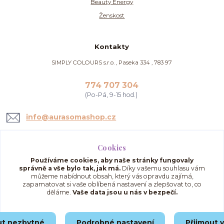
Beauty Energy
Ženskost
Kontakty
SIMPLY COLOURS s.r.o. , Paseka 334 , 783 97
774 707 304
(Po-Pá, 9-15 hod.)
info@aurasomashop.cz
Cookies
Používáme cookies, aby naše stránky fungovaly
správně a vše bylo tak, jak má.
Díky vašemu souhlasu vám
můžeme nabídnout obsah, který vás opravdu zajímá,
zapamatovat si vaše oblíbená nastavení a zlepšovat to, co
děláme.
Vaše data jsou u nás v bezpečí.
Upravit sběr cookies.
ut nezbytné
Podrobné nastavení
Přijmout 
© 2025 AuraSomaShop.cz – provozovatel Simply Colours s.r.o., IČO: 02562286, se