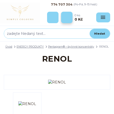
774 707 304
(Po-Pá, 9-15 hod.)
0
ks
0 Kč
Hledat
Úvod
ENERGY PRODUKTY
Pentagram® – bylinné koncentráty
RENOL
RENOL