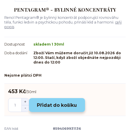
PENTAGRAM® - BYLINNÉ KONCENTRÁTY
Renol Pentagram® je bylinný koncentrát podporující rovnováhu
těla, funkci ledvin a psychickou pohodu, přináší klid a harmonii.
celý
popis
Dostupnost
skladem 1 30ml
Doba dodání
Zboží Vám můžeme doručit již 10.08.2026 do
12:00. Stačí, když zboží objednáte nejpozději
dnes do 12:00
Nejsme plátci DPH
453 Kč
/
30ml
Přidat do košíku
EAN kód:
8594069931136