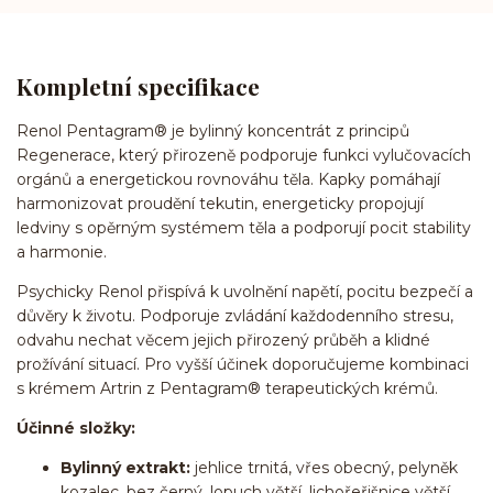
Kompletní specifikace
Renol Pentagram® je bylinný koncentrát z principů
Regenerace, který přirozeně podporuje funkci vylučovacích
orgánů a energetickou rovnováhu těla. Kapky pomáhají
harmonizovat proudění tekutin, energeticky propojují
ledviny s opěrným systémem těla a podporují pocit stability
a harmonie.
Psychicky Renol přispívá k uvolnění napětí, pocitu bezpečí a
důvěry k životu. Podporuje zvládání každodenního stresu,
odvahu nechat věcem jejich přirozený průběh a klidné
prožívání situací. Pro vyšší účinek doporučujeme kombinaci
s krémem Artrin z Pentagram® terapeutických krémů.
Účinné složky:
Bylinný extrakt:
jehlice trnitá, vřes obecný, pelyněk
kozalec, bez černý, lopuch větší, lichořeřišnice větší,