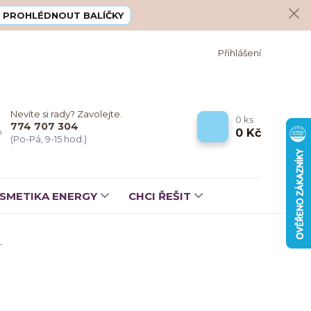
PROHLÉDNOUT BALÍČKY
Přihlášení
Nevíte si rady? Zavolejte.
0
ks
774 707 304
0 Kč
(Po-Pá, 9-15 hod.)
SMETIKA ENERGY
CHCI ŘEŠIT
T