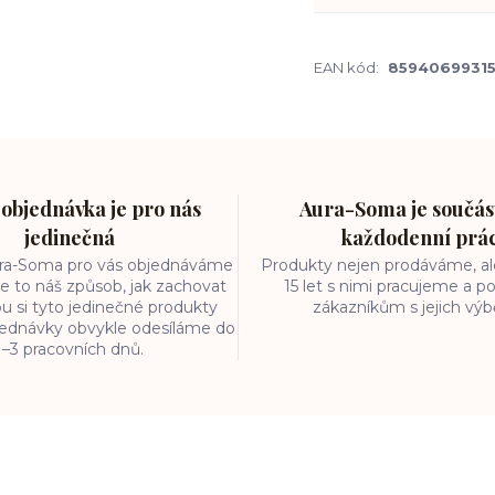
EAN kód:
8594069931
objednávka je pro nás
Aura-Soma je součást
jedinečná
každodenní prá
ura-Soma pro vás objednáváme
Produkty nejen prodáváme, ale
e to náš způsob, jak zachovat
15 let s nimi pracujeme a
ou si tyto jedinečné produkty
zákazníkům s jejich vý
bjednávky obvykle odesíláme do
1–3 pracovních dnů.