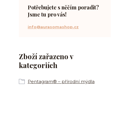
Potřebujete s něčím poradit?
Jsme tu pro vás!
info@aurasomashop.cz
Zboží zařazeno v
kategoriích
Pentagram® – přírodní mýdla