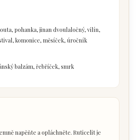
routa, pohanka, jinan dvoulaločný, vilín,
kostival, komonice, měsíček, úročník
ánský balzám, řebříček, smrk
emně napěňte a opláchněte. Ruticelit je