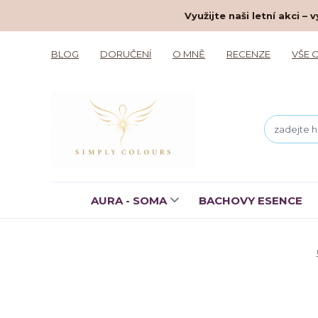
Využijte naši letní akci 
BLOG
DORUČENÍ
O MNĚ
RECENZE
VŠE 
AURA - SOMA
BACHOVY ESENCE