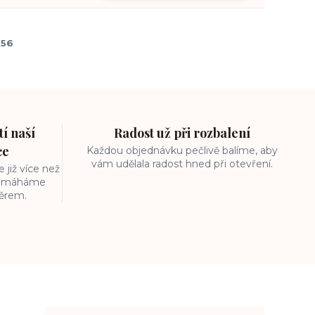
556
í naší
Radost už při rozbalení
ce
Každou objednávku pečlivě balíme, aby
vám udělala radost hned při otevření.
 již více než
 pomáháme
běrem.