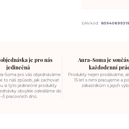
EAN kód:
8594069931
objednávka je pro nás
Aura-Soma je součást
jedinečná
každodenní prá
ura-Soma pro vás objednáváme
Produkty nejen prodáváme, ale
e to náš způsob, jak zachovat
15 let s nimi pracujeme a
ou si tyto jedinečné produkty
zákazníkům s jejich vý
bjednávky obvykle odesíláme do
1–3 pracovních dnů.