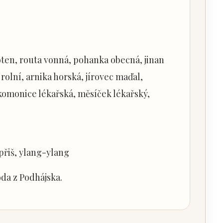
toten, routa vonná, pohanka obecná, jinan
 rolní, arnika horská, jírovec maďal,
 komonice lékařská, měsíček lékařský,
přiš, ylang-ylang
oda z Podhájska.