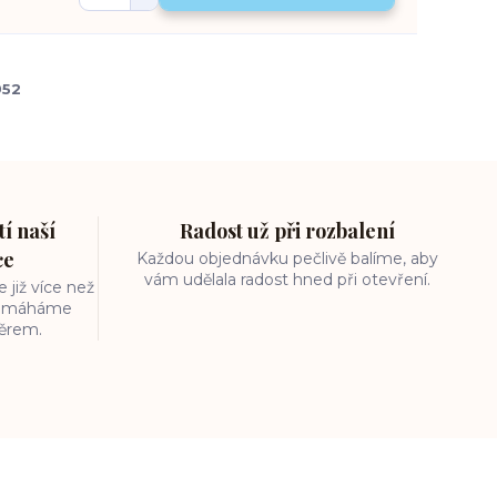
952
í naší
Radost už při rozbalení
ce
Každou objednávku pečlivě balíme, aby
vám udělala radost hned při otevření.
 již více než
 pomáháme
běrem.