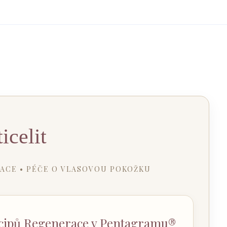
icelit
ACE • PÉČE O VLASOVOU POKOŽKU
cipů Regenerace v Pentagramu®