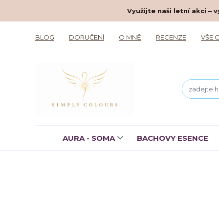
Využijte naši letní akci 
BLOG
DORUČENÍ
O MNĚ
RECENZE
VŠE 
AURA - SOMA
BACHOVY ESENCE