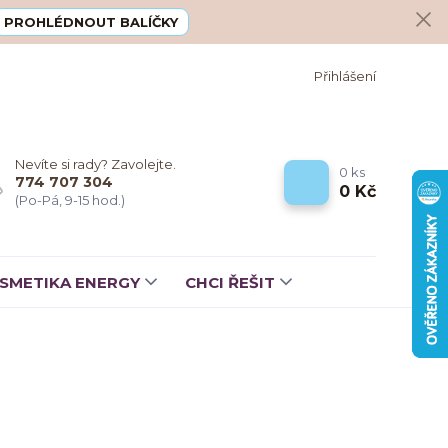
PROHLÉDNOUT BALÍČKY
Přihlášení
Nevíte si rady? Zavolejte.
0
ks
774 707 304
0 Kč
(Po-Pá, 9-15 hod.)
SMETIKA ENERGY
CHCI ŘEŠIT