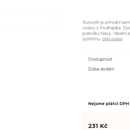
Ruticelit je přírodní šam
vodou z Podhájska. Zpev
pokožku hlavy. Ideální 
systému.
celý popis
Dostupnost
Doba dodání
Nejsme plátci DPH
231 Kč