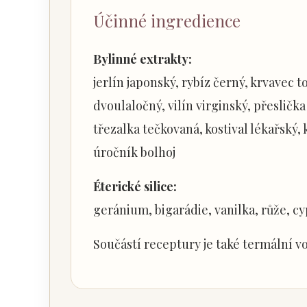
Účinné ingredience
Bylinné extrakty:
jerlín japonský, rybíz černý, krvavec 
dvoulaločný, vilín virginský, přeslička
třezalka tečkovaná, kostival lékařský,
úročník bolhoj
Éterické silice:
geránium, bigarádie, vanilka, růže, cy
Součástí receptury je také termální v