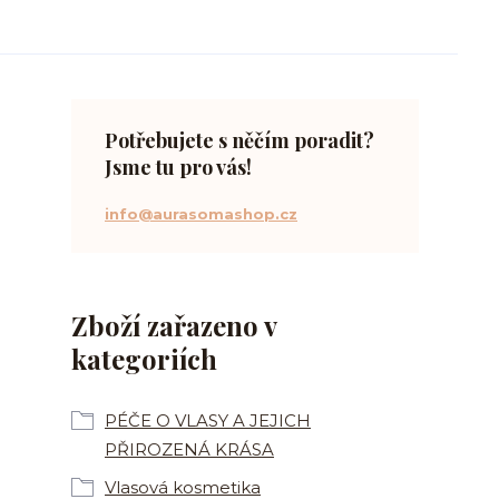
Potřebujete s něčím poradit?
Jsme tu pro vás!
info@aurasomashop.cz
Zboží zařazeno v
kategoriích
PÉČE O VLASY A JEJICH
PŘIROZENÁ KRÁSA
Vlasová kosmetika