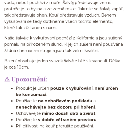
vodu, neboť pochází z moře. Šalvěj představuje zemi,
protože je to bylina a ze země roste. Jakmile se šalvěj zapálí,
tak představuje oheň. Kouř představuje vzduch. Během
vykuřování se tedy dotkneme všech těchto elementů,
které tak zůstanou s námi.
Naše šalvěje k vykuřovaní pochází z Kalifornie a jsou sušený
pomalu na přirozeném slunci. K jejich sušení není používána
žádná chemie ani stroje a jsou tak velmi kvalitní.
Balení obsahuje jeden svazek šalvěje bílé s levandulí. Délka
je cca 10cm.
⚠️ Upozornění:
Produkt je určen
pouze k vykuřování
,
není určen
ke konzumaci
.
Používejte
na nehořlavém podkladu
a
nenechávejte bez dozoru při hoření
.
Uchovávejte
mimo dosah dětí a zvířat
.
Používejte
v dobře větraném prostoru
.
Při citlivosti na kouř přerušte používání.