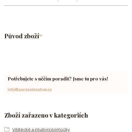
Původ zboží
Potřebujete s něčím poradit? Jsme tu pro vás!
info@aurasomashop.cz
Zboží zařazeno v kategoriích
Věštecké a intuitivní pomůcky