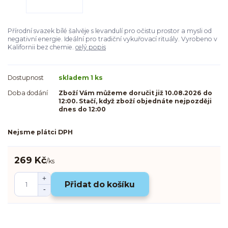
Přírodní svazek bílé šalvěje s levandulí pro očistu prostor a mysli od
negativní energie. Ideální pro tradiční vykuřovací rituály. Vyrobeno v
Kalifornii bez chemie.
celý popis
Dostupnost
skladem 1 ks
Doba dodání
Zboží Vám můžeme doručit již 10.08.2026 do
12:00. Stačí, když zboží objednáte nejpozději
dnes do 12:00
Nejsme plátci DPH
269 Kč
/
ks
Přidat do košíku