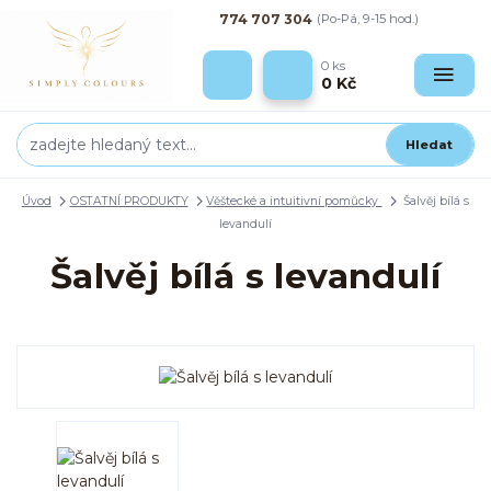
774 707 304
(Po-Pá, 9-15 hod.)
0
ks
0 Kč
Hledat
Úvod
OSTATNÍ PRODUKTY
Věštecké a intuitivní pomůcky
Šalvěj bílá s
levandulí
Šalvěj bílá s levandulí