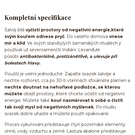
Kompletní specifikace
Šalvěj bílá
vyčistí prostory od negativní energie,
které
svým kouřem odnese pryč
. Do vašeho domova
vnese
mír a klid
. Ve svých starobylých šamanských rituálech ji
používali už severoameričtí Indiáni. Levandule
působí
antibakteriálně, protizánětlivě, a ulevuje při
bolestech hlavy.
Použití je velmi jednoduché. Zapalte svazek šalvěje a
nechte rozhořet, cca po 30-ti vteřinách sfoukněte plamen a
nechte doutnat na nehořlavé podložce, se kterou
můžete
obejít prostory, které chcete očistit od negativní
energie. Můžete také
kouř nasměrovat k sobě o čistit
tak svoji mysl od negativních myšlenek
. Po rituálu
svazek dobře uhaste a můžete použít opakovaně.
Proces vykuřování představuje čtyři pozemské elementy
ohně, vody, vzduchu a země. Lastura abalone představuje