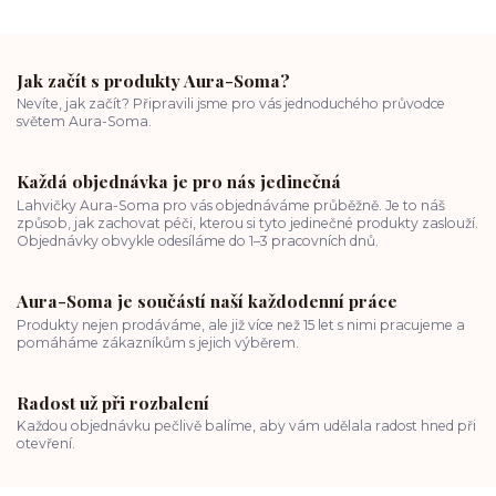
Jak začít s produkty Aura-Soma?
Nevíte, jak začít? Připravili jsme pro vás jednoduchého průvodce
světem Aura-Soma.
Každá objednávka je pro nás jedinečná
Lahvičky Aura-Soma pro vás objednáváme průběžně. Je to náš
způsob, jak zachovat péči, kterou si tyto jedinečné produkty zaslouží.
Objednávky obvykle odesíláme do 1–3 pracovních dnů.
Aura-Soma je součástí naší každodenní práce
Produkty nejen prodáváme, ale již více než 15 let s nimi pracujeme a
pomáháme zákazníkům s jejich výběrem.
Radost už při rozbalení
Každou objednávku pečlivě balíme, aby vám udělala radost hned při
otevření.