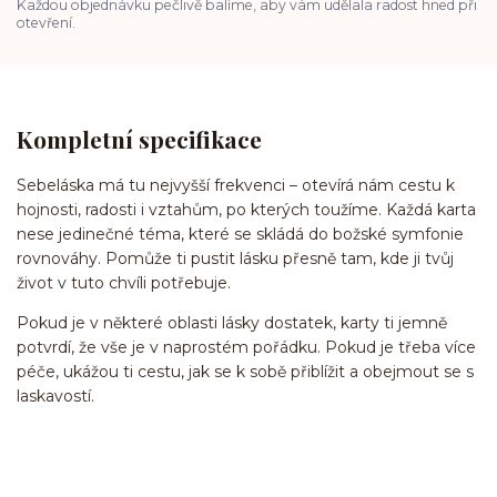
Každou objednávku pečlivě balíme, aby vám udělala radost hned při
otevření.
Kompletní specifikace
Sebeláska má tu nejvyšší frekvenci – otevírá nám cestu k
hojnosti, radosti i vztahům, po kterých toužíme. Každá karta
nese jedinečné téma, které se skládá do božské symfonie
rovnováhy. Pomůže ti pustit lásku přesně tam, kde ji tvůj
život v tuto chvíli potřebuje.
Pokud je v některé oblasti lásky dostatek, karty ti jemně
potvrdí, že vše je v naprostém pořádku. Pokud je třeba více
péče, ukážou ti cestu, jak se k sobě přiblížit a obejmout se s
laskavostí.