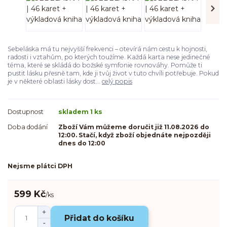
Sebeláska má tu nejvyšší frekvenci – otevírá nám cestu k hojnosti,
radosti i vztahům, po kterých toužíme. Každá karta nese jedinečné
téma, které se skládá do božské symfonie rovnováhy. Pomůže ti
pustit lásku přesně tam, kde ji tvůj život v tuto chvíli potřebuje. Pokud
je v některé oblasti lásky dost...
celý popis
Dostupnost
skladem 1 ks
Doba dodání
Zboží Vám můžeme doručit již 11.08.2026 do
12:00. Stačí, když zboží objednáte nejpozději
dnes do 12:00
Nejsme plátci DPH
599 Kč
/
ks
Přidat do košíku