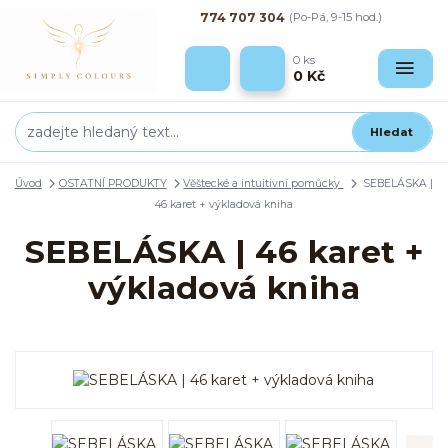
774 707 304
(Po-Pá, 9-15 hod.)
0
ks
0 Kč
Hledat
Úvod
OSTATNÍ PRODUKTY
Věštecké a intuitivní pomůcky
SEBELÁSKA |
46 karet + výkladová kniha
SEBELÁSKA | 46 karet +
výkladová kniha