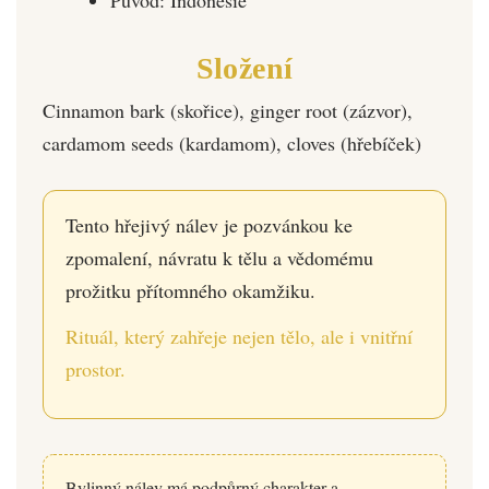
Složení
Cinnamon bark (skořice), ginger root (zázvor),
cardamom seeds (kardamom), cloves (hřebíček)
Tento hřejivý nálev je pozvánkou ke
zpomalení, návratu k tělu a vědomému
prožitku přítomného okamžiku.
Rituál, který zahřeje nejen tělo, ale i vnitřní
prostor.
Bylinný nálev má podpůrný charakter a