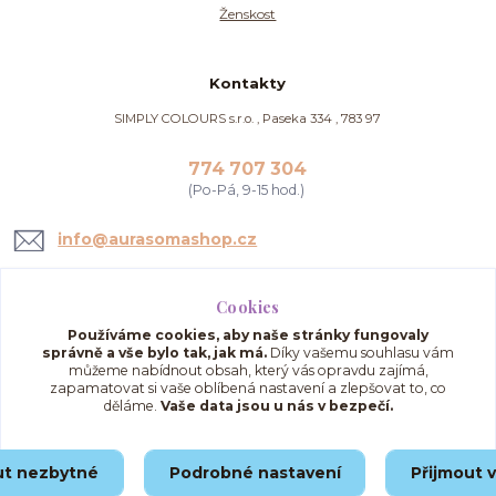
Ženskost
Kontakty
SIMPLY COLOURS s.r.o. , Paseka 334 , 783 97
774 707 304
(Po-Pá, 9-15 hod.)
info@aurasomashop.cz
Cookies
Používáme cookies, aby naše stránky fungovaly
správně a vše bylo tak, jak má.
Díky vašemu souhlasu vám
můžeme nabídnout obsah, který vás opravdu zajímá,
zapamatovat si vaše oblíbená nastavení a zlepšovat to, co
děláme.
Vaše data jsou u nás v bezpečí.
Upravit sběr cookies.
ut nezbytné
Podrobné nastavení
Přijmout 
© 2025 AuraSomaShop.cz – provozovatel Simply Colours s.r.o., IČO: 02562286, se