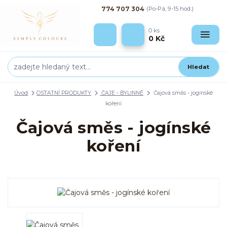
774 707 304
(Po-Pá, 9-15 hod.)
0
ks
0 Kč
Hledat
Úvod
OSTATNÍ PRODUKTY
ČAJE - BYLINNÉ
Čajová směs - jogínské
koření
Čajová směs - jogínské
koření