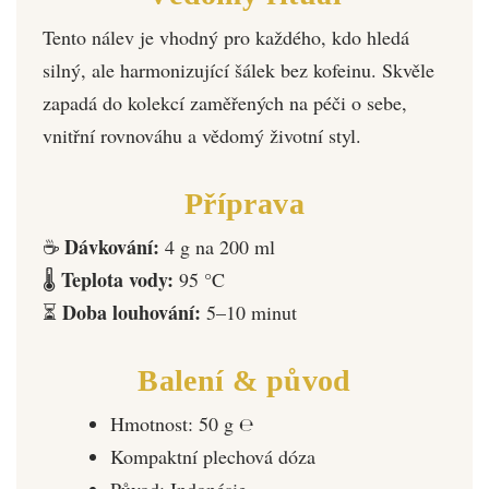
Tento nálev je vhodný pro každého, kdo hledá
silný, ale harmonizující šálek bez kofeinu. Skvěle
zapadá do kolekcí zaměřených na péči o sebe,
vnitřní rovnováhu a vědomý životní styl.
Příprava
Dávkování:
☕
4 g na 200 ml
Teplota vody:
🌡️
95 °C
Doba louhování:
⏳
5–10 minut
Balení & původ
Hmotnost: 50 g ℮
Kompaktní plechová dóza
Původ: Indonésie