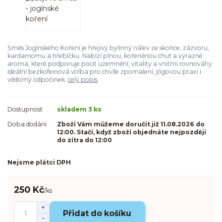
Směs Jogínského Koření je hřejivý bylinný nálev ze skořice, zázvoru,
kardamomu a hřebíčku. Nabízí plnou, kořeněnou chuť a výrazné
aroma, které podporuje pocit uzemnění, vitality a vnitřní rovnováhy.
Ideální bezkofeinová volba pro chvíle zpomalení, jógovou praxi i
vědomý odpočinek.
celý popis
Dostupnost
skladem 3 ks
Doba dodání
Zboží Vám můžeme doručit již 11.08.2026 do
12:00. Stačí, když zboží objednáte nejpozději
do zítra do 12:00
Nejsme plátci DPH
250 Kč
/
ks
Přidat do košíku