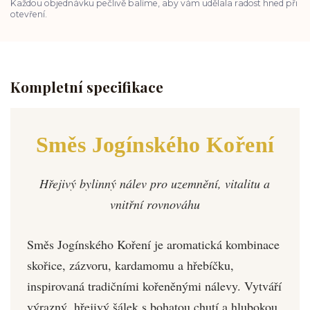
Každou objednávku pečlivě balíme, aby vám udělala radost hned při
otevření.
Kompletní specifikace
Směs Jogínského Koření
Hřejivý bylinný nálev pro uzemnění, vitalitu a
vnitřní rovnováhu
Směs Jogínského Koření je aromatická kombinace
skořice, zázvoru, kardamomu a hřebíčku,
inspirovaná tradičními kořeněnými nálevy. Vytváří
výrazný, hřejivý šálek s bohatou chutí a hlubokou