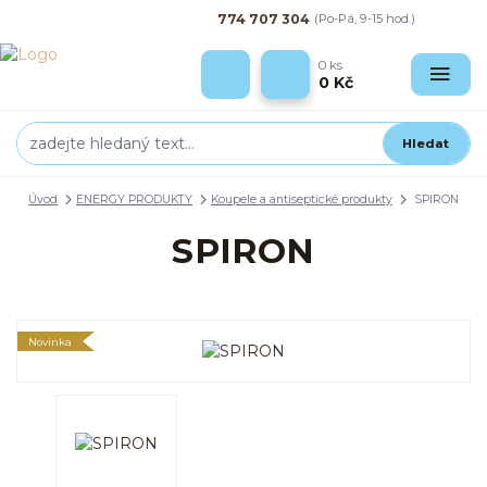
774 707 304
(Po-Pá, 9-15 hod.)
0
ks
0 Kč
Hledat
Úvod
ENERGY PRODUKTY
Koupele a antiseptické produkty
SPIRON
SPIRON
Novinka