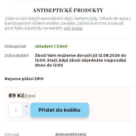
ANTISEPTICKÉ PRODUKTY
Užijte si vůni čistých esenciálních olejů i během jízdy. Difuzér do auta s
bambusovým víčkem snadno zavěsíte, zachová aroma a navodí
pocit klidu a pohody na cestách.
celý popis
Dostupnost
skladem 1 3,5ml
Doba dodání
Zboží Vám můžeme doručit již 12.08.2026 do
12:00. Stačí, když zboží objednáte nejpozději
dnes do 12:00
Nejsme plátci DPH
89 Kč
/
3,5ml
Přidat do košíku
EAN kód:
8594069934892