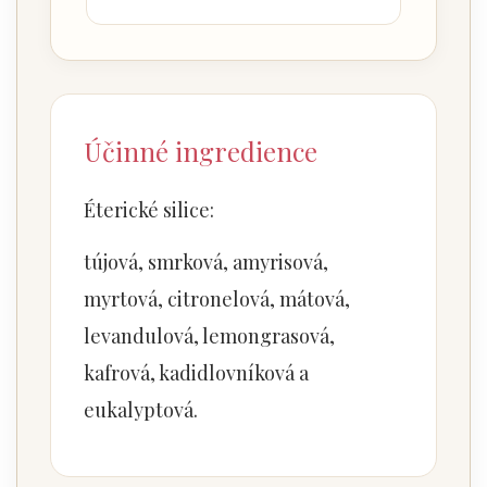
Účinné ingredience
Éterické silice:
tújová, smrková, amyrisová,
myrtová, citronelová, mátová,
levandulová, lemongrasová,
kafrová, kadidlovníková a
eukalyptová.