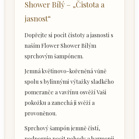
Shower Bílý – „Čistota a
jasnost“
Dopřejte si pocit čistoty a jasnosti s
naším Flower Shower Bílým
sprchovým šampónem.
Jemná květinovo-kořeněná vůně
spolu s bylinnými výtažky sladkého
pomeranče a vavřínu osvěží Vaši
pokožku a zanechá ji svěží a
provoněnou.
Sprchový šampón jemně čistí,
podporuje pocit pohody a harmonii