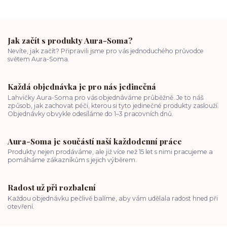
Jak začít s produkty Aura-Soma?
Nevíte, jak začít? Připravili jsme pro vás jednoduchého průvodce
světem Aura-Soma.
Každá objednávka je pro nás jedinečná
Lahvičky Aura-Soma pro vás objednáváme průběžně. Je to náš
způsob, jak zachovat péči, kterou si tyto jedinečné produkty zaslouží.
Objednávky obvykle odesíláme do 1–3 pracovních dnů.
Aura-Soma je součástí naší každodenní práce
Produkty nejen prodáváme, ale již více než 15 let s nimi pracujeme a
pomáháme zákazníkům s jejich výběrem.
Radost už při rozbalení
Každou objednávku pečlivě balíme, aby vám udělala radost hned při
otevření.