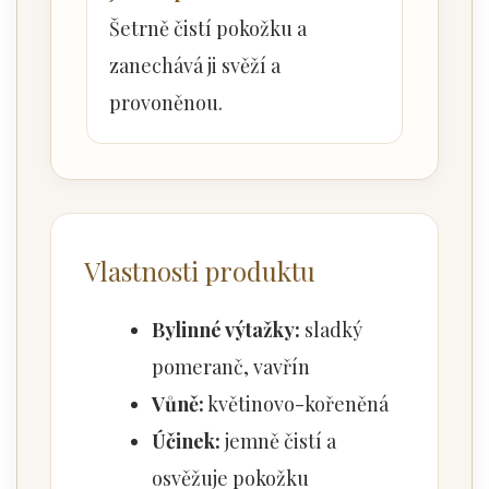
Šetrně čistí pokožku a
zanechává ji svěží a
provoněnou.
Vlastnosti produktu
Bylinné výtažky:
sladký
pomeranč, vavřín
Vůně:
květinovo-kořeněná
Účinek:
jemně čistí a
osvěžuje pokožku