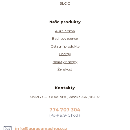
BLOG
Naše produkty
Aura-Soma
Bachovy esence
Ostatní produkty
Energy
Beauty Energy
Ženskost
Kontakty
SIMPLY COLOURS s.r.o. , Paseka 334 , 783 97
774 707 304
(Po-Pá, 9-15 hod.)
info@aurasomashop.cz