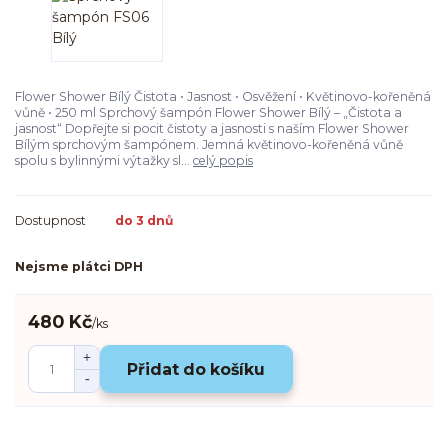
Flower Shower Bílý Čistota • Jasnost • Osvěžení • Květinovo-kořeněná
vůně • 250 ml Sprchový šampón Flower Shower Bílý – „Čistota a
jasnost“ Dopřejte si pocit čistoty a jasnosti s naším Flower Shower
Bílým sprchovým šampónem. Jemná květinovo-kořeněná vůně
spolu s bylinnými výtažky sl...
celý popis
Dostupnost
do 3 dnů
Nejsme plátci DPH
480 Kč
/
ks
Přidat do košíku