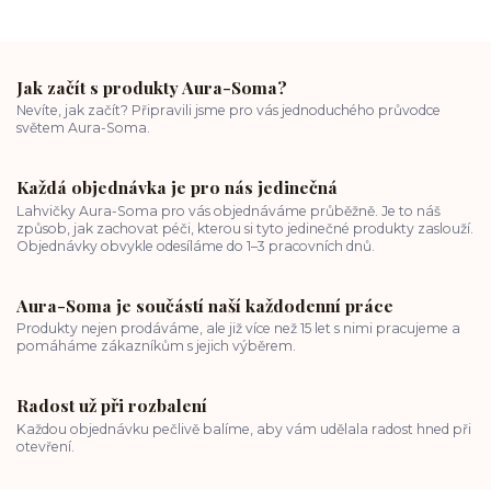
Jak začít s produkty Aura-Soma?
Nevíte, jak začít? Připravili jsme pro vás jednoduchého průvodce
světem Aura-Soma.
Každá objednávka je pro nás jedinečná
Lahvičky Aura-Soma pro vás objednáváme průběžně. Je to náš
způsob, jak zachovat péči, kterou si tyto jedinečné produkty zaslouží.
Objednávky obvykle odesíláme do 1–3 pracovních dnů.
Aura-Soma je součástí naší každodenní práce
Produkty nejen prodáváme, ale již více než 15 let s nimi pracujeme a
pomáháme zákazníkům s jejich výběrem.
Radost už při rozbalení
Každou objednávku pečlivě balíme, aby vám udělala radost hned při
otevření.