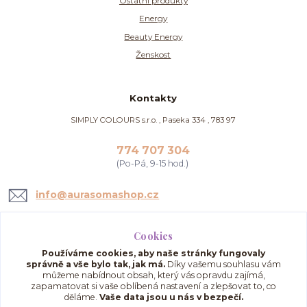
Ostatní produkty
Energy
Beauty Energy
Ženskost
Kontakty
SIMPLY COLOURS s.r.o. , Paseka 334 , 783 97
774 707 304
(Po-Pá, 9-15 hod.)
info@aurasomashop.cz
Cookies
Používáme cookies, aby naše stránky fungovaly
správně a vše bylo tak, jak má.
Díky vašemu souhlasu vám
můžeme nabídnout obsah, který vás opravdu zajímá,
zapamatovat si vaše oblíbená nastavení a zlepšovat to, co
děláme.
Vaše data jsou u nás v bezpečí.
Upravit sběr cookies.