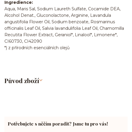
Ingredience:
Aqua, Maris Sal, Sodium Laureth Sulfate, Cocamide DEA,
Alcohol Denat., Gluconolactone, Arginine, Lavandula
angustifolia Flower Oil, Sodium benzoate, Rosmarinus
officinalis Leaf Oil, Salvia lavandulifolia Leaf Oil, Chamomilla
Recutita Flower Extract, Geraniol*, Linalool*, Limonene*,
CI60730, CI42090
*) z přírodních esenciálních olejů
Původ zboží
Potřebujete s něčím poradit? Jsme tu pro vás!