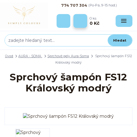
774 707 304
(Po-Pá, 9-15 hod.)
0
ks
0 Kč
Hledat
Úvod
AURA - SOMA
Sprchové gely Aura-Soma
Sprchový šampón FS12
Královský modrý
Sprchový šampón FS12
Královský modrý