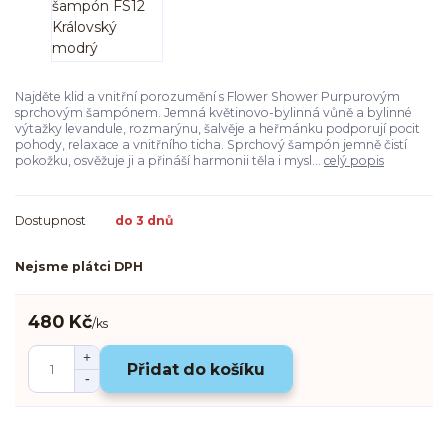
Najděte klid a vnitřní porozumění s Flower Shower Purpurovým
sprchovým šampónem. Jemná květinovo-bylinná vůně a bylinné
výtažky levandule, rozmarýnu, šalvěje a heřmánku podporují pocit
pohody, relaxace a vnitřního ticha. Sprchový šampón jemně čistí
pokožku, osvěžuje ji a přináší harmonii těla i mysl...
celý popis
Dostupnost
do 3 dnů
Nejsme plátci DPH
480 Kč
/
ks
Přidat do košíku