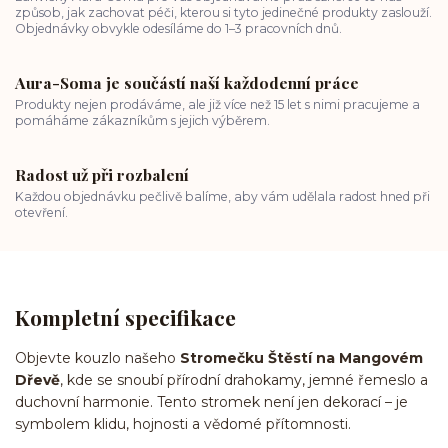
způsob, jak zachovat péči, kterou si tyto jedinečné produkty zaslouží.
Objednávky obvykle odesíláme do 1–3 pracovních dnů.
Aura-Soma je součástí naší každodenní práce
Produkty nejen prodáváme, ale již více než 15 let s nimi pracujeme a
pomáháme zákazníkům s jejich výběrem.
Radost už při rozbalení
Každou objednávku pečlivě balíme, aby vám udělala radost hned při
otevření.
Kompletní specifikace
Objevte kouzlo našeho
Stromečku Štěstí na Mangovém
Dřevě
, kde se snoubí přírodní drahokamy, jemné řemeslo a
duchovní harmonie. Tento stromek není jen dekorací – je
symbolem klidu, hojnosti a vědomé přítomnosti.