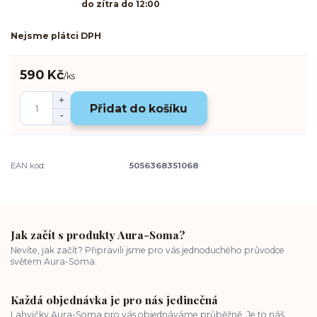
do zítra do 12:00
Nejsme plátci DPH
590 Kč
/
ks
Přidat do košíku
EAN kód:
5056368351068
Jak začít s produkty Aura-Soma?
Nevíte, jak začít? Připravili jsme pro vás jednoduchého průvodce
světem Aura-Soma.
Každá objednávka je pro nás jedinečná
Lahvičky Aura-Soma pro vás objednáváme průběžně. Je to náš