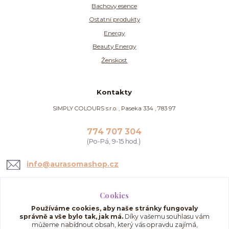
Bachovy esence
Ostatní produkty
Energy
Beauty Energy
Ženskost
Kontakty
SIMPLY COLOURS s.r.o. , Paseka 334 , 783 97
774 707 304
(Po-Pá, 9-15 hod.)
info@aurasomashop.cz
Cookies
Používáme cookies, aby naše stránky fungovaly
správně a vše bylo tak, jak má.
Díky vašemu souhlasu vám
můžeme nabídnout obsah, který vás opravdu zajímá,