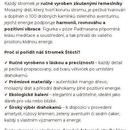
Každý stromek je
ručně vyroben zkušenými řemeslníky
.
Mosazný drát, který tvoří korunu stromu, je pečlivě tvarován
a doplněn o 100 drobných kamínků zeleného aventurínu,
jejichž energie podporuje
harmonii, rovnováhu a
pozitivní vibrace
. Figurka v póze Padmasana připomíná
krásu meditace a soustředění, a tak přináší do vašeho
prostoru klidnou energii.
Proč si pořídit náš Stromek Štěstí?
✔
Ručně vyrobeno s láskou a precizností
– každý detail
je pečlivě propracovaný, od tvaru větviček po umístění
drahokamů.
✔
Prémiové materiály
– autentické mango dřevo,
mosazný drát a přírodní drahokamy plné pozitivní energie.
✔
Ekologické balení
– elegantní a udržitelné, ideální jako
dárek pro vás nebo blízké.
✔
Široký výběr drahokamů
– k dispozici v provedení
ametyst, růžový křemen, zelený aventurín či sedm čaker,
každý s vlastním významem a energií.