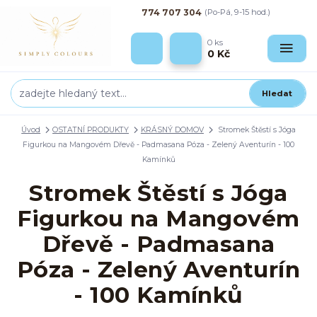
774 707 304
(Po-Pá, 9-15 hod.)
0
ks
0 Kč
Hledat
Úvod
OSTATNÍ PRODUKTY
KRÁSNÝ DOMOV
Stromek Štěstí s Jóga
Figurkou na Mangovém Dřevě - Padmasana Póza - Zelený Aventurín - 100
Kamínků
Stromek Štěstí s Jóga
Figurkou na Mangovém
Dřevě - Padmasana
Póza - Zelený Aventurín
- 100 Kamínků