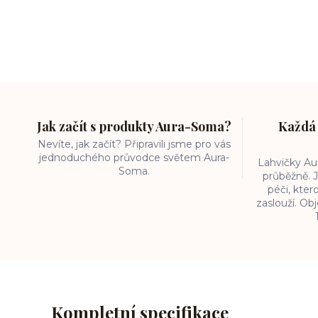
Jak začít s produkty Aura-Soma?
Každá 
Nevíte, jak začít? Připravili jsme pro vás
jednoduchého průvodce světem Aura-
Lahvičky A
Soma.
průběžně. J
péči, kter
zaslouží. O
Kompletní specifikace