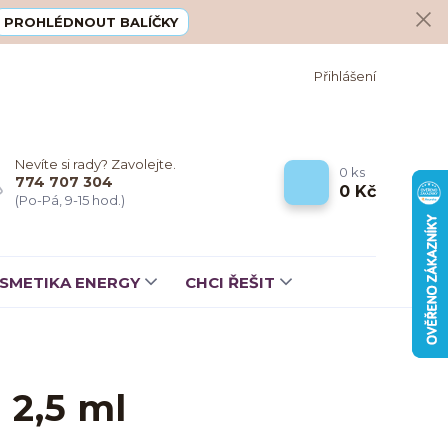
PROHLÉDNOUT BALÍČKY
Přihlášení
Nevíte si rady? Zavolejte.
0
ks
774 707 304
0 Kč
(Po-Pá, 9-15 hod.)
SMETIKA ENERGY
CHCI ŘEŠIT
 2,5 ml