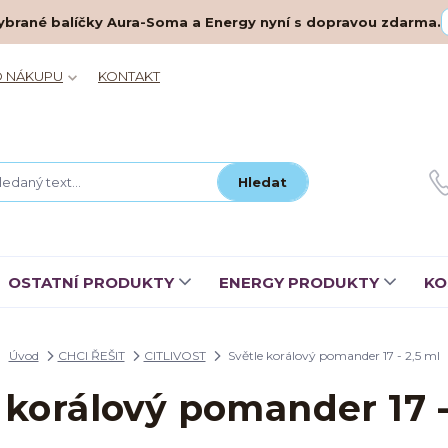
– vybrané balíčky Aura-Soma a Energy nyní s dopravou zdarma.
O NÁKUPU
KONTAKT
Hledat
OSTATNÍ PRODUKTY
ENERGY PRODUKTY
KO
Úvod
CHCI ŘEŠIT
CITLIVOST
Světle korálový pomander 17 - 2,5 ml
 korálový pomander 17 -