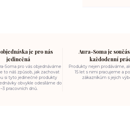
objednávka je pro nás
Aura-Soma je součást
jedinečná
každodenní prá
ura-Soma pro vás objednáváme
Produkty nejen prodáváme, ale
e to náš způsob, jak zachovat
15 let s nimi pracujeme a
ou si tyto jedinečné produkty
zákazníkům s jejich vý
bjednávky obvykle odesíláme do
1–3 pracovních dnů.