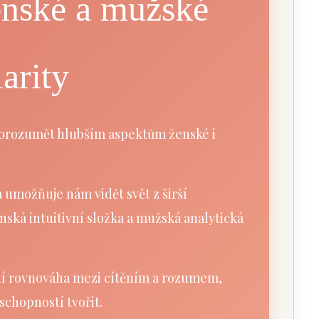
nské a mužské
arity
orozumět hlubším aspektům ženské i
 umožňuje nám vidět svět z širší
nská intuitivní složka a mužská analytická
ní rovnováha mezi cítěním a rozumem,
schopností tvořit.