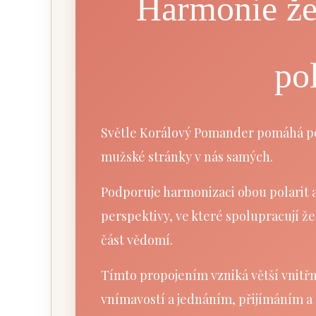
Harmonie že
pol
Světle Korálový Pomander pomáhá p
mužské stránky v nás samých.
Podporuje harmonizaci obou polarit a
perspektivy, ve které spolupracují že
část vědomí.
Tímto propojením vzniká větší vnitř
vnímavostí a jednáním, přijímáním a 