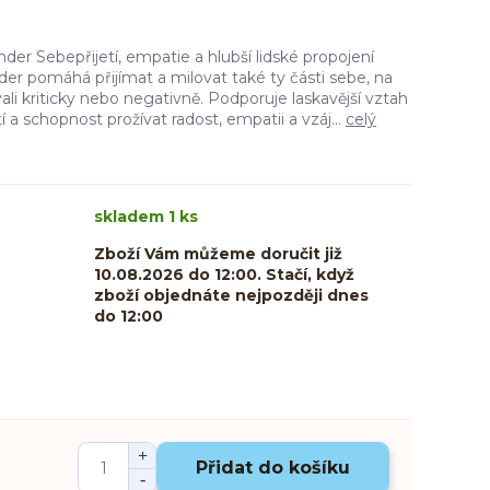
er Sebepřijetí, empatie a hlubší lidské propojení
er pomáhá přijímat a milovat také ty části sebe, na
ali kriticky nebo negativně. Podporuje laskavější vztah
tí a schopnost prožívat radost, empatii a vzáj...
celý
skladem 1 ks
Zboží Vám můžeme doručit již
10.08.2026 do 12:00. Stačí, když
zboží objednáte nejpozději dnes
do 12:00
Přidat do košíku