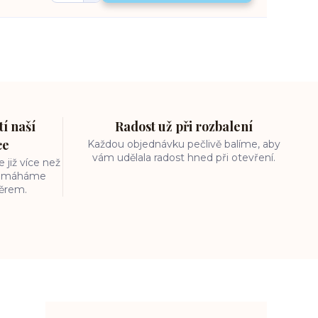
í naší
Radost už při rozbalení
ce
Každou objednávku pečlivě balíme, aby
vám udělala radost hned při otevření.
 již více než
 pomáháme
běrem.