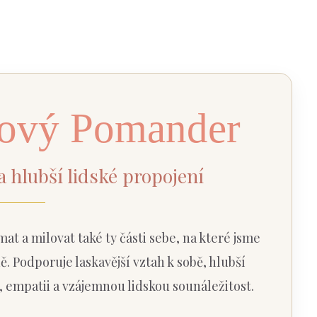
lový Pomander
a hlubší lidské propojení
t a milovat také ty části sebe, na které jsme
ě. Podporuje laskavější vztah k sobě, hlubší
, empatii a vzájemnou lidskou sounáležitost.