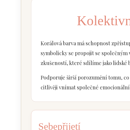
Kolektiv
Korálová barva má schopnost zpříst
symbolicky se propojit se společným 
zkušeností, které sdílíme jako lidské b
Podporuje širší porozumění tomu, co 
citlivěji vnímat společné emocionální
Sebepřijetí