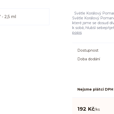
Světle Korálový Pomand
Světle Korálový Pomand
které jsme se dosud dív
k sobě, hlubší sebepřije
popis
Dostupnost
Doba dodání
Nejsme plátci DPH
192 Kč
/
ks