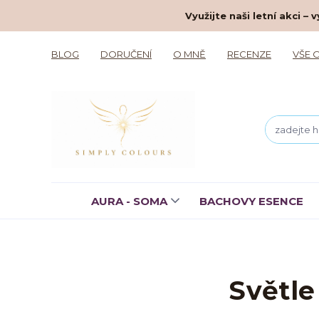
Využijte naši letní akci 
BLOG
DORUČENÍ
O MNĚ
RECENZE
VŠE 
AURA - SOMA
BACHOVY ESENCE
Světle