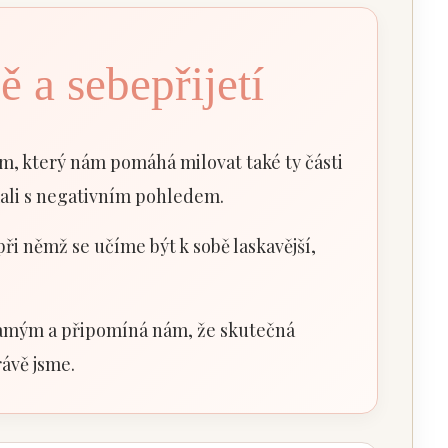
 a sebepřijetí
m, který nám pomáhá milovat také ty části
mali s negativním pohledem.
ři němž se učíme být k sobě laskavější,
 samým a připomíná nám, že skutečná
ávě jsme.