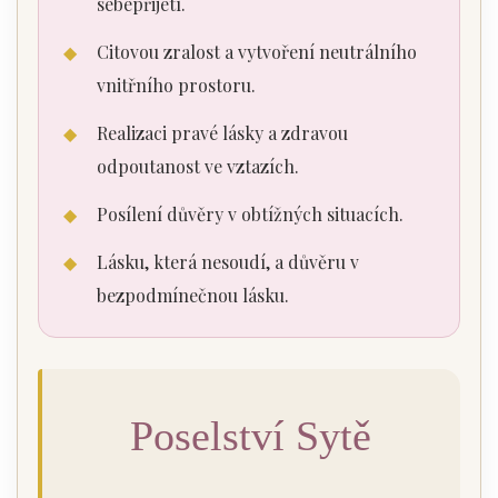
sebepřijetí.
◆
Citovou zralost a vytvoření neutrálního
vnitřního prostoru.
◆
Realizaci pravé lásky a zdravou
odpoutanost ve vztazích.
◆
Posílení důvěry v obtížných situacích.
◆
Lásku, která nesoudí, a důvěru v
bezpodmínečnou lásku.
Poselství Sytě