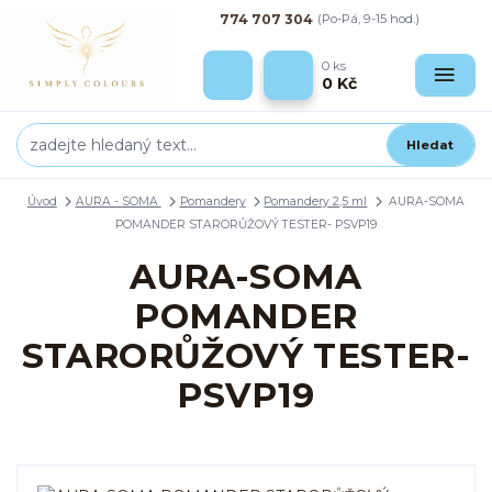
774 707 304
(Po-Pá, 9-15 hod.)
0
ks
0 Kč
Hledat
Úvod
AURA - SOMA
Pomandery
Pomandery 2,5 ml
AURA-SOMA
POMANDER STARORŮŽOVÝ TESTER- PSVP19
AURA-SOMA
POMANDER
STARORŮŽOVÝ TESTER-
PSVP19