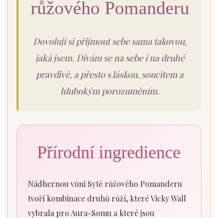
růžového Pomanderu
Dovoluji si přijmout sebe sama takovou,
jaká jsem. Dívám se na sebe i na druhé
pravdivě, a přesto s láskou, soucitem a
hlubokým porozuměním.
Přírodní ingredience
Nádhernou vůni Sytě růžového Pomanderu
tvoří kombinace druhů růží, které Vicky Wall
vybrala pro Aura-Somu a které jsou