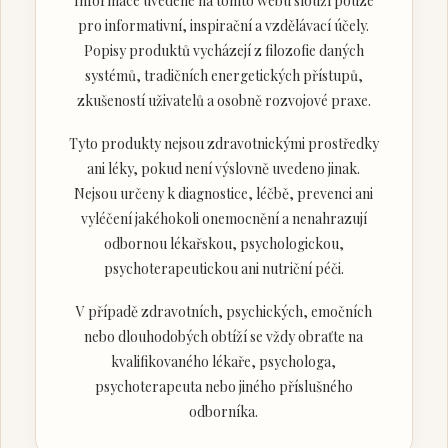
Informace uvedené na tomto webu slouží pouze
pro informativní, inspirační a vzdělávací účely.
Popisy produktů vycházejí z filozofie daných
systémů, tradičních energetických přístupů,
zkušeností uživatelů a osobně rozvojové praxe.
Tyto produkty nejsou zdravotnickými prostředky
ani léky, pokud není výslovně uvedeno jinak.
Nejsou určeny k diagnostice, léčbě, prevenci ani
vyléčení jakéhokoli onemocnění a nenahrazují
odbornou lékařskou, psychologickou,
psychoterapeutickou ani nutriční péči.
V případě zdravotních, psychických, emočních
nebo dlouhodobých obtíží se vždy obraťte na
kvalifikovaného lékaře, psychologa,
psychoterapeuta nebo jiného příslušného
odborníka.