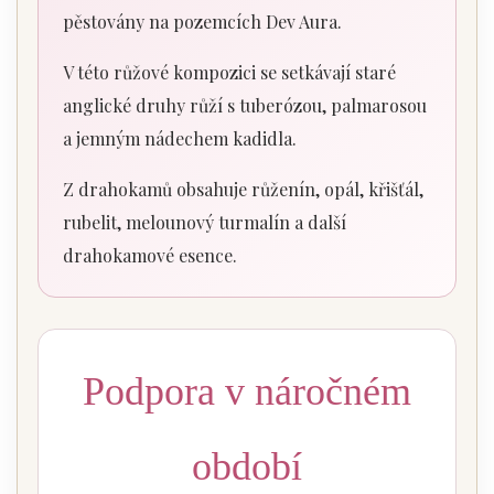
pěstovány na pozemcích Dev Aura.
V této růžové kompozici se setkávají staré
anglické druhy růží s tuberózou, palmarosou
a jemným nádechem kadidla.
Z drahokamů obsahuje růženín, opál, křišťál,
rubelit, melounový turmalín a další
drahokamové esence.
Podpora v náročném
období