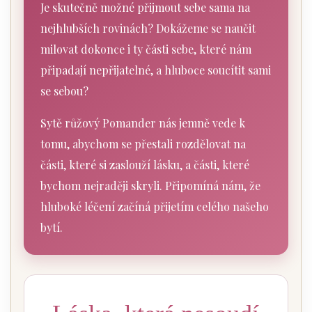
Je skutečně možné přijmout sebe sama na
nejhlubších rovinách? Dokážeme se naučit
milovat dokonce i ty části sebe, které nám
připadají nepřijatelné, a hluboce soucítit sami
se sebou?
Sytě růžový Pomander nás jemně vede k
tomu, abychom se přestali rozdělovat na
části, které si zaslouží lásku, a části, které
bychom nejraději skryli. Připomíná nám, že
hluboké léčení začíná přijetím celého našeho
bytí.