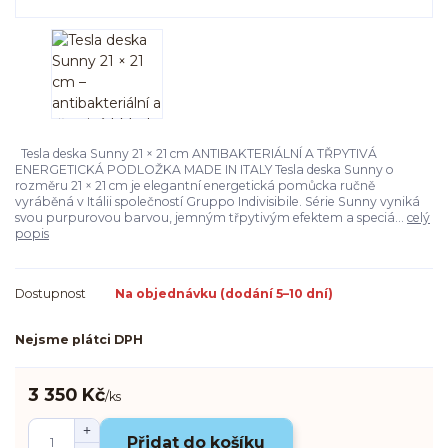
Tesla deska Sunny 21 × 21 cm ANTIBAKTERIÁLNÍ A TŘPYTIVÁ
ENERGETICKÁ PODLOŽKA MADE IN ITALY Tesla deska Sunny o
rozměru 21 × 21 cm je elegantní energetická pomůcka ručně
vyráběná v Itálii společností Gruppo Indivisibile. Série Sunny vyniká
svou purpurovou barvou, jemným třpytivým efektem a speciá...
celý
popis
Dostupnost
Na objednávku (dodání 5–10 dní)
Nejsme plátci DPH
3 350 Kč
/
ks
Přidat do košíku