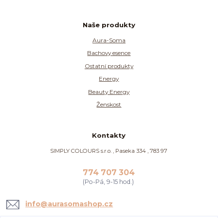
Naše produkty
Aura-Soma
Bachovy esence
Ostatní produkty
Energy
Beauty Energy
Ženskost
Kontakty
SIMPLY COLOURS s.r.o. , Paseka 334 , 783 97
774 707 304
(Po-Pá, 9-15 hod.)
info@aurasomashop.cz