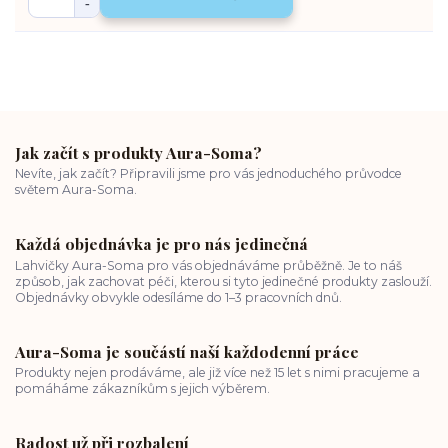
Jak začít s produkty Aura-Soma?
Nevíte, jak začít? Připravili jsme pro vás jednoduchého průvodce
světem Aura-Soma.
Každá objednávka je pro nás jedinečná
Lahvičky Aura-Soma pro vás objednáváme průběžně. Je to náš
způsob, jak zachovat péči, kterou si tyto jedinečné produkty zaslouží.
Objednávky obvykle odesíláme do 1–3 pracovních dnů.
Aura-Soma je součástí naší každodenní práce
Produkty nejen prodáváme, ale již více než 15 let s nimi pracujeme a
pomáháme zákazníkům s jejich výběrem.
Radost už při rozbalení