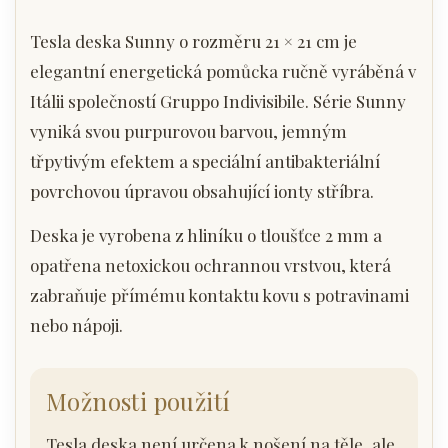
Tesla deska Sunny o rozměru 21 × 21 cm je
elegantní energetická pomůcka ručně vyráběná v
Itálii společností Gruppo Indivisibile. Série Sunny
vyniká svou purpurovou barvou, jemným
třpytivým efektem a speciální antibakteriální
povrchovou úpravou obsahující ionty stříbra.
Deska je vyrobena z hliníku o tloušťce 2 mm a
opatřena netoxickou ochrannou vrstvou, která
zabraňuje přímému kontaktu kovu s potravinami
nebo nápoji.
Možnosti použití
Tesla deska není určena k nošení na těle, ale