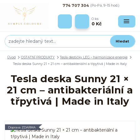
774 707 304
(Po-Pá, 9-15 hod.)
0
ks
0 Kč
Hledat
Úvod
OSTATNÍ PRODUKTY
Tesla destičky LEG – harmonizace energie
Tesla deska Sunny 21 × 21 cm – antibakteriální a třpytivá | Made in Italy
Tesla deska Sunny 21 ×
21 cm – antibakteriální a
třpytivá | Made in Italy
Doprava ZDARMA