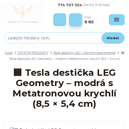
774 707 304
(Po-Pá, 9-15 hod.)
0
ks
0 Kč
Hledat
Úvod
OSTATNÍ PRODUKTY
Tesla destičky LEG – harmonizace energie
🟦
Tesla destička LEG Geometry – modrá s Metatronovou krychlí (8,5 × 5,4 cm)
🟦 Tesla destička LEG
Geometry – modrá s
Metatronovou krychlí
(8,5 × 5,4 cm)