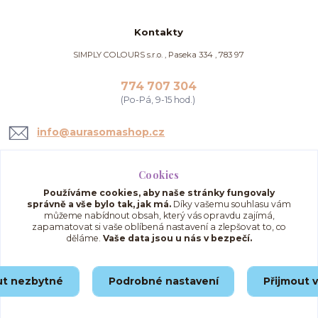
Kontakty
SIMPLY COLOURS s.r.o. , Paseka 334 , 783 97
774 707 304
(Po-Pá, 9-15 hod.)
info@aurasomashop.cz
Cookies
Používáme cookies, aby naše stránky fungovaly
správně a vše bylo tak, jak má.
Díky vašemu souhlasu vám
můžeme nabídnout obsah, který vás opravdu zajímá,
zapamatovat si vaše oblíbená nastavení a zlepšovat to, co
děláme.
Vaše data jsou u nás v bezpečí.
Upravit sběr cookies.
ut nezbytné
Podrobné nastavení
Přijmout 
© 2025 AuraSomaShop.cz – provozovatel Simply Colours s.r.o., IČO: 02562286, se
sídlem Paseka 334, 783 97, Česká republika.
Vytvořeno na
Eshop-rychle.cz