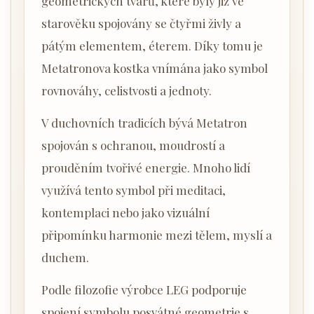
geometrických tvarů, které byly již ve
starověku spojovány se čtyřmi živly a
pátým elementem, éterem. Díky tomu je
Metatronova kostka vnímána jako symbol
rovnováhy, celistvosti a jednoty.
V duchovních tradicích bývá Metatron
spojován s ochranou, moudrostí a
prouděním tvořivé energie. Mnoho lidí
využívá tento symbol při meditaci,
kontemplaci nebo jako vizuální
připomínku harmonie mezi tělem, myslí a
duchem.
Podle filozofie výrobce LEG podporuje
spojení symbolu posvátné geometrie s