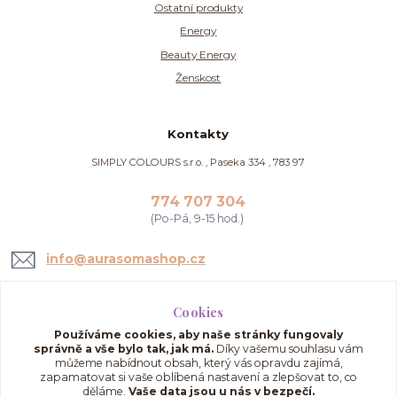
Ostatní produkty
Energy
Beauty Energy
Ženskost
Kontakty
SIMPLY COLOURS s.r.o. , Paseka 334 , 783 97
774 707 304
(Po-Pá, 9-15 hod.)
info@aurasomashop.cz
Cookies
Používáme cookies, aby naše stránky fungovaly
správně a vše bylo tak, jak má.
Díky vašemu souhlasu vám
můžeme nabídnout obsah, který vás opravdu zajímá,
zapamatovat si vaše oblíbená nastavení a zlepšovat to, co
děláme.
Vaše data jsou u nás v bezpečí.
Upravit sběr cookies.