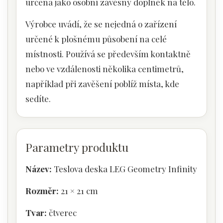
určena jako osobní závěsný doplněk na tělo.
Výrobce uvádí, že se nejedná o zařízení
určené k plošnému působení na celé
místnosti. Používá se především kontaktně
nebo ve vzdálenosti několika centimetrů,
například při zavěšení poblíž místa, kde
sedíte.
Parametry produktu
Název:
Teslova deska LEG Geometry Infinity
Rozměr:
21 × 21 cm
Tvar:
čtverec