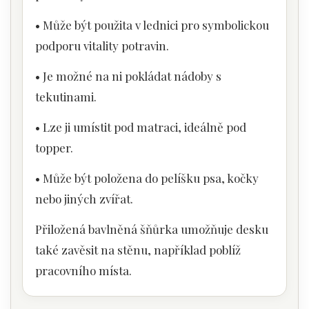
• Může být použita v lednici pro symbolickou
podporu vitality potravin.
• Je možné na ni pokládat nádoby s
tekutinami.
• Lze ji umístit pod matraci, ideálně pod
topper.
• Může být položena do pelíšku psa, kočky
nebo jiných zvířat.
Přiložená bavlněná šňůrka umožňuje desku
také zavěsit na stěnu, například poblíž
pracovního místa.