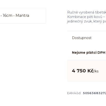
Ručně vyrobená tibetsk
Kombinace pěti kovů – m
jedinečný zvuk, který po
Dostupnost
Nejsme plátci DPH
4 750 Kč
/
ks
EAN kód:
5056368327