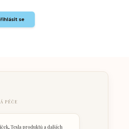
řihlásit se
Á PÉČE
ček, Tesla produktů a dalších