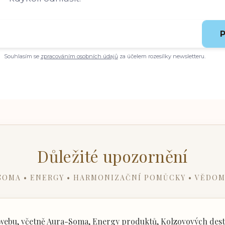
P
Souhlasím se
zpracováním osobních údajů
za účelem rozesílky newsletteru.
Důležité upozornění
SOMA • ENERGY • HARMONIZAČNÍ POMŮCKY • VĚDOM
ebu, včetně Aura-Soma, Energy produktů, Kolzovových desti