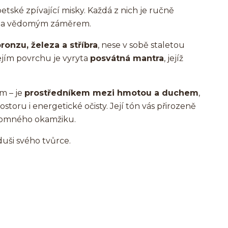
tské zpívající misky. Každá z nich je ručně
stí a vědomým záměrem.
ronzu, železa a stříbra
, nese v sobě staletou
 jejím povrchu je vyryta
posvátná mantra
, jejíž
m – je
prostředníkem mezi hmotou a duchem
,
ostoru i energetické očisty. Její tón vás přirozeně
ítomného okamžiku.
duši svého tvůrce.