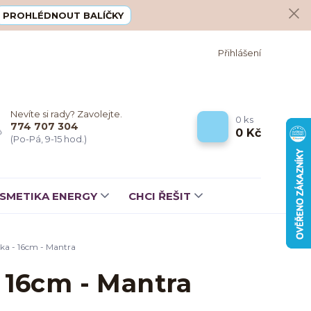
PROHLÉDNOUT BALÍČKY
Přihlášení
Nevíte si rady? Zavolejte.
0
ks
774 707 304
0 Kč
(Po-Pá, 9-15 hod.)
SMETIKA ENERGY
CHCI ŘEŠIT
ska - 16cm - Mantra
- 16cm - Mantra