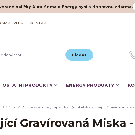
– vybrané balíčky Aura-Soma a Energy nyní s dopravou zdarma.
O NÁKUPU
KONTAKT
Hledat
OSTATNÍ PRODUKTY
ENERGY PRODUKTY
KO
 PRODUKTY
Tibetské mísy , zapisníky
Tibetská zpívající Gravírovaná Mi
jící Gravírovaná Miska 