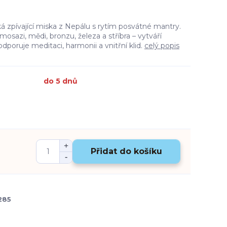
á zpívající miska z Nepálu s rytím posvátné mantry.
osazi, mědi, bronzu, železa a stříbra – vytváří
dporuje meditaci, harmonii a vnitřní klid.
celý popis
do 5 dnů
Přidat do košíku
285