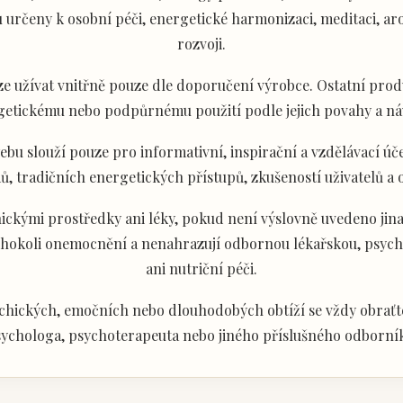
určeny k osobní péči, energetické harmonizaci, meditaci, aro
rozvoji.
e užívat vnitřně pouze dle doporučení výrobce. Ostatní produ
getickému nebo podpůrnému použití podle jejich povahy a ná
u slouží pouze pro informativní, inspirační a vzdělávací úče
ů, tradičních energetických přístupů, zkušeností uživatelů a
ckými prostředky ani léky, pokud není výslovně uvedeno jina
akéhokoli onemocnění a nenahrazují odbornou lékařskou, psyc
ani nutriční péči.
chických, emočních nebo dlouhodobých obtíží se vždy obraťte
ychologa, psychoterapeuta nebo jiného příslušného odborní