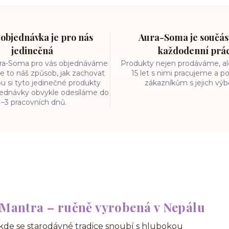
objednávka je pro nás
Aura-Soma je součást
jedinečná
každodenní prá
ura-Soma pro vás objednáváme
Produkty nejen prodáváme, ale
e to náš způsob, jak zachovat
15 let s nimi pracujeme a
ou si tyto jedinečné produkty
zákazníkům s jejich vý
bjednávky obvykle odesíláme do
1–3 pracovních dnů.
m Mantra – ručně vyrobená v Nepálu
kde se starodávné tradice snoubí s hlubokou