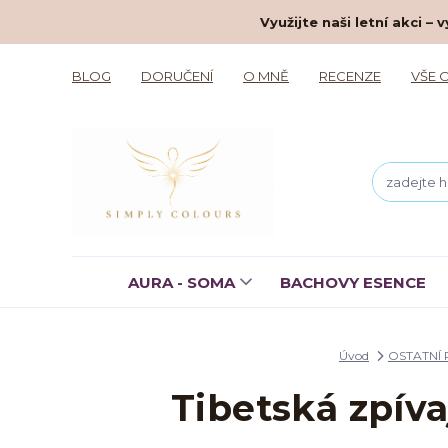
Využijte naši letní akci 
BLOG
DORUČENÍ
O MNĚ
RECENZE
VŠE 
AURA - SOMA
BACHOVY ESENCE
Úvod
OSTATNÍ
Tibetská zpíva