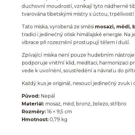
duchovní moudrostí, vznikají tyto nádherné tibe
tvarována tibetskými mistry s úctou, trpělivo
Tato miska, vyrobená ze směsi
mosazi, mědi, b
tradici i jedinečný otisk himálajské energie. Na
vibrace při rozeznění prostupují tělem i duší.
Zpívající miska není pouze hudebním nástroje
podporuje vnitřní klid, meditaci, harmonizaci pr
vede k uvolnění, soustředění a návratu do př
Každý kus je originál, nesoucí jedinečný zvuk i 
Původ:
Nepál
Materiál:
mosaz, měď, bronz, železo, stříbro
Rozměry:
16 × 9,5 cm
Hmotnost:
0,79 kg