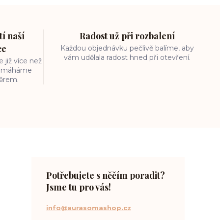
í naší
Radost už při rozbalení
ce
Každou objednávku pečlivě balíme, aby
vám udělala radost hned při otevření.
 již více než
 pomáháme
běrem.
Potřebujete s něčím poradit?
Jsme tu pro vás!
info@aurasomashop.cz