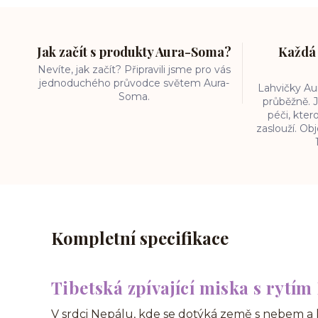
Jak začít s produkty Aura-Soma?
Každá 
Nevíte, jak začít? Připravili jsme pro vás
jednoduchého průvodce světem Aura-
Lahvičky A
Soma.
průběžně. J
péči, kter
zaslouží. O
Kompletní specifikace
Tibetská zpívající miska s rytí
V srdci Nepálu, kde se dotýká země s nebem a 