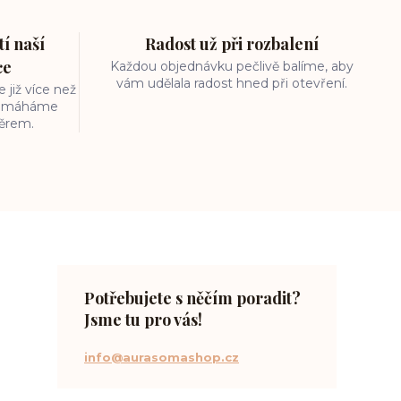
í naší
Radost už při rozbalení
ce
Každou objednávku pečlivě balíme, aby
vám udělala radost hned při otevření.
 již více než
 pomáháme
běrem.
Potřebujete s něčím poradit?
Jsme tu pro vás!
info@aurasomashop.cz