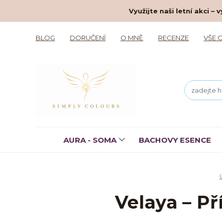
Využijte naši letní akci 
BLOG
DORUČENÍ
O MNĚ
RECENZE
VŠE 
AURA - SOMA
BACHOVY ESENCE
Velaya – Př