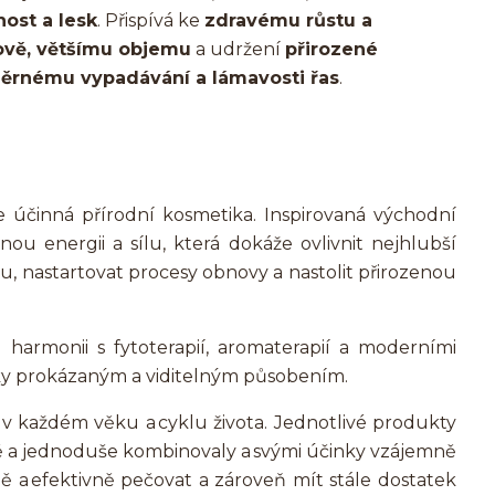
nost a lesk
. Přispívá ke
zdravému růstu a
vě, většímu objemu
a udržení
přirozené
rnému vypadávání a lámavosti řas
.
ce účinná přírodní kosmetika. Inspirovaná východní
nou energii a sílu, která dokáže ovlivnit nejhlubší
u, nastartovat procesy obnovy a nastolit přirozenou
 harmonii s fytoterapií, aromaterapií a moderními
icky prokázaným a viditelným působením.
v každém věku a cyklu života. Jednotlivé produkty
ivně a jednoduše kombinovaly a svými účinky vzájemně
 a efektivně pečovat a zároveň mít stále dostatek