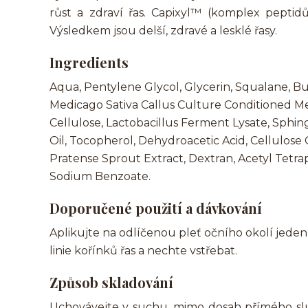
růst a zdraví řas. Capixyl™ (komplex peptidů
Výsledkem jsou delší, zdravé a lesklé řasy.
Ingredients
Aqua, Pentylene Glycol, Glycerin, Squalane, B
Medicago Sativa Callus Culture Conditioned Med
Cellulose, Lactobacillus Ferment Lysate, Sph
Oil, Tocopherol, Dehydroacetic Acid, Cellulose
Pratense Sprout Extract, Dextran, Acetyl Tetra
Sodium Benzoate.
Doporučené použití a dávkování
Aplikujte na odlíčenou pleť očního okolí jeden
linie kořínků řas a nechte vstřebat.
Způsob skladování
Uchovávejte v suchu, mimo dosah přímého slun