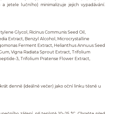
 a jetele lučního) minimalizuje jejich vypadávání.
utylene Glycol, Ricinus Communis Seed Oil,
ia Extract, Benzyl Alcohol, Microcrystalline
ingomonas Ferment Extract, Helianthus Annuus Seed
 Gum, Vigna Radiata Sprout Extract, Trifolium
peptide-3, Trifolium Pratense Flower Extract,
krát denně (ideálně večer) jako oční linku těsně u
ečního záření, při teplotě 10–25 °C. Chraňte před