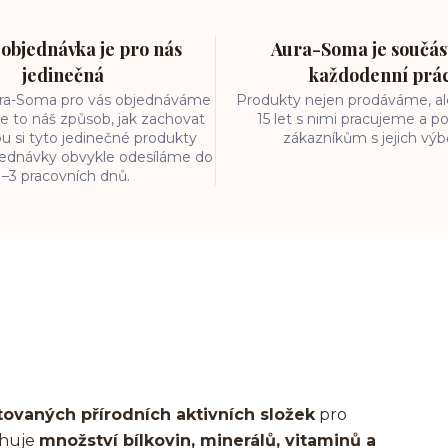
objednávka je pro nás
Aura-Soma je součást
jedinečná
každodenní prá
ura-Soma pro vás objednáváme
Produkty nejen prodáváme, ale
e to náš způsob, jak zachovat
15 let s nimi pracujeme a
ou si tyto jedinečné produkty
zákazníkům s jejich vý
bjednávky obvykle odesíláme do
1–3 pracovních dnů.
ntovaných přírodních aktivních složek
pro
ahuje
množství bílkovin, minerálů, vitaminů a