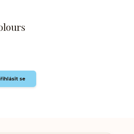
olours
řihlásit se