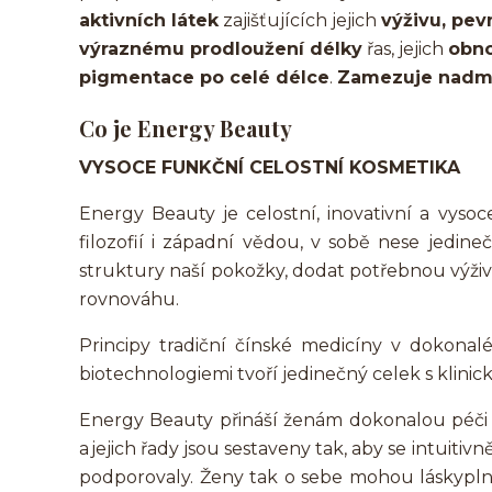
aktivních látek
zajišťujících jejich
výživu, pev
výraznému prodloužení délky
řas, jejich
obno
pigmentace po celé délce
.
Zamezuje nadmě
Co je Energy Beauty
VYSOCE FUNKČNÍ CELOSTNÍ KOSMETIKA
Energy Beauty je celostní, inovativní a vyso
filozofií i západní vědou, v sobě nese jedineč
struktury naší pokožky, dodat potřebnou výživ
rovnováhu.
Principy tradiční čínské medicíny v dokonalé
biotechnologiemi tvoří jedinečný celek s klin
Energy Beauty přináší ženám dokonalou péči 
a jejich řady jsou sestaveny tak, aby se intuit
podporovaly. Ženy tak o sebe mohou láskyplně