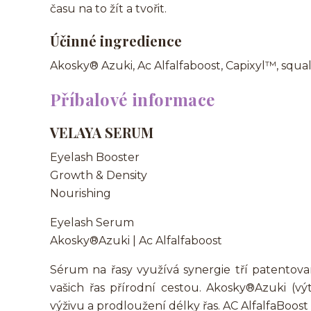
času na to žít a tvořit.
Účinné ingredience
Akosky® Azuki, Ac Alfalfaboost, Capixyl™, squala
Příbalové informace
VELAYA SERUM
Eyelash Booster
Growth & Density
Nourishing
Eyelash Serum
Akosky®Azuki | Ac Alfalfaboost
Sérum na řasy využívá synergie tří patentova
vašich řas přírodní cestou. Akosky®Azuki (vý
výživu a prodloužení délky řas. AC AlfalfaBoost