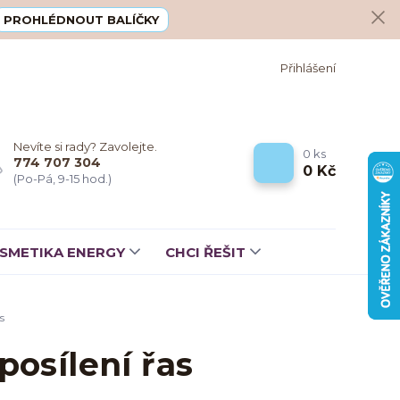
PROHLÉDNOUT BALÍČKY
Přihlášení
Nevíte si rady? Zavolejte.
0
ks
774 707 304
0 Kč
(Po-Pá, 9-15 hod.)
SMETIKA ENERGY
CHCI ŘEŠIT
s
posílení řas