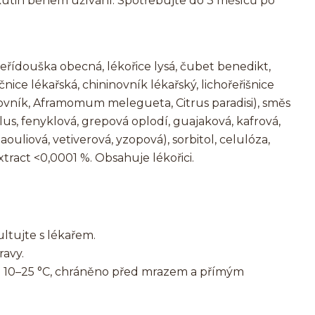
ekutin během užívání. Spotřebujte do 3 měsíců po
ateřídouška obecná, lékořice lysá, čubet benedikt,
nice lékařská, chininovník lékařský, lichořeřišnice
hovník, Aframomum melegueta, Citrus paradisi), směs
us, fenyklová, grepová oplodí, guajaková, kafrová,
uliová, vetiverová, yzopová), sorbitol, celulóza,
xtract <0,0001 %. Obsahuje lékořici.
ltujte s lékařem.
ravy.
ři 10–25 °C, chráněno před mrazem a přímým