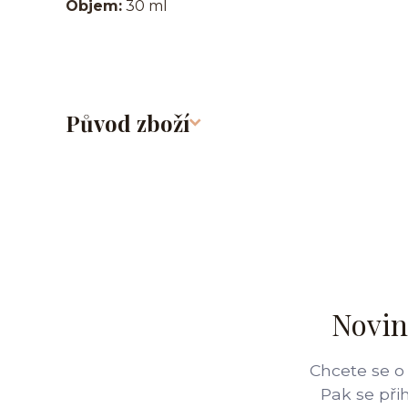
Objem:
30 ml
Původ zboží
Novin
Chcete se o
Pak se při