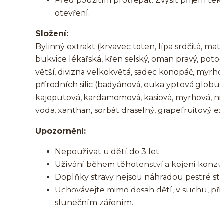
Před použitím protřepat. Zvýšit příjem t
otevření.
Složení:
Bylinný extrakt (krvavec toten, lípa srdčitá, m
bukvice lékařská, křen selský, oman pravý, potoč
větší, divizna velkokvětá, sadec konopáč, myr
přírodních silic (badyánová, eukalyptová globul
kajeputová, kardamomová, kasiová, myrhová, niao
voda, xanthan, sorbát draselný, grapefruitový e
Upozornění:
Nepoužívat u dětí do 3 let.
Užívání během těhotenství a kojení konzu
Doplňky stravy nejsou náhradou pestré st
Uchovávejte mimo dosah dětí, v suchu, p
slunečním zářením.