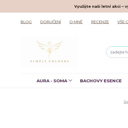
Využijte naši letní akci 
BLOG
DORUČENÍ
O MNĚ
RECENZE
VŠE 
AURA - SOMA
BACHOVY ESENCE
Úv