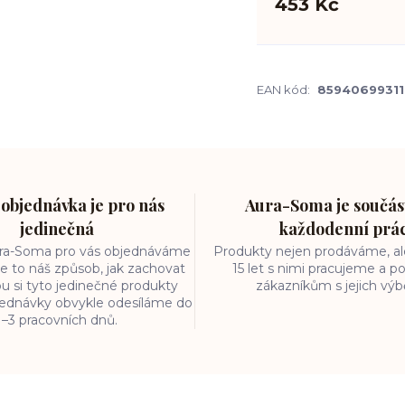
453 Kč
EAN kód:
85940699311
objednávka je pro nás
Aura-Soma je součást
jedinečná
každodenní prá
ura-Soma pro vás objednáváme
Produkty nejen prodáváme, ale
e to náš způsob, jak zachovat
15 let s nimi pracujeme a
ou si tyto jedinečné produkty
zákazníkům s jejich vý
bjednávky obvykle odesíláme do
1–3 pracovních dnů.