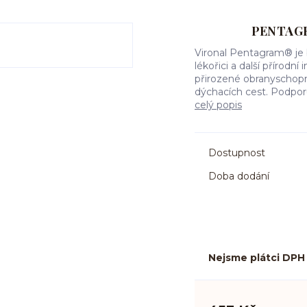
PENTAG
Vironal Pentagram® je b
lékořici a další přírod
přirozené obranyschopn
dýchacích cest. Podporuj
celý popis
Dostupnost
Doba dodání
Nejsme plátci DPH