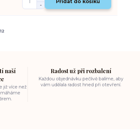
Přidat do košíku
12
í naší
Radost už při rozbalení
ce
Každou objednávku pečlivě balíme, aby
vám udělala radost hned při otevření.
 již více než
 pomáháme
běrem.