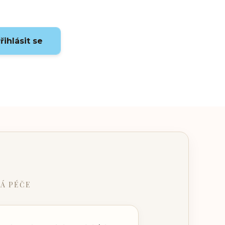
řihlásit se
Á PÉČE