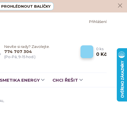
PROHLÉDNOUT BALÍČKY
Přihlášení
Nevíte si rady? Zavolejte.
0
ks
774 707 304
0 Kč
(Po-Pá, 9-15 hod.)
SMETIKA ENERGY
CHCI ŘEŠIT
AL