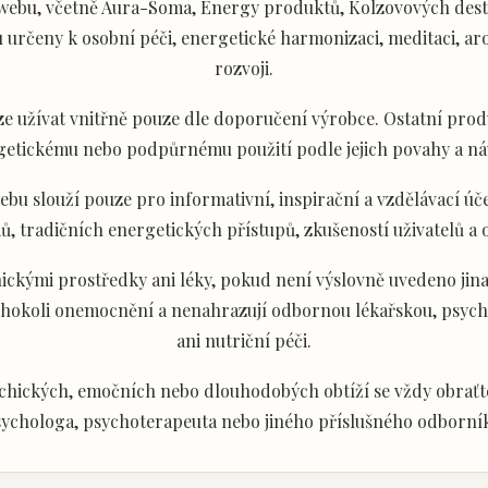
ebu, včetně Aura-Soma, Energy produktů, Kolzovových desti
určeny k osobní péči, energetické harmonizaci, meditaci, aro
rozvoji.
e užívat vnitřně pouze dle doporučení výrobce. Ostatní produ
getickému nebo podpůrnému použití podle jejich povahy a ná
u slouží pouze pro informativní, inspirační a vzdělávací úče
ů, tradičních energetických přístupů, zkušeností uživatelů a
ckými prostředky ani léky, pokud není výslovně uvedeno jina
akéhokoli onemocnění a nenahrazují odbornou lékařskou, psyc
ani nutriční péči.
chických, emočních nebo dlouhodobých obtíží se vždy obraťte
ychologa, psychoterapeuta nebo jiného příslušného odborní