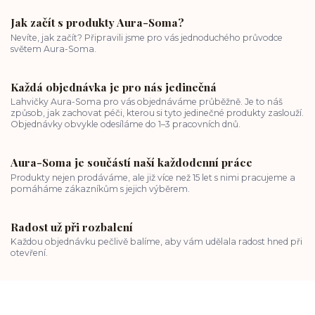
Jak začít s produkty Aura-Soma?
Nevíte, jak začít? Připravili jsme pro vás jednoduchého průvodce
světem Aura-Soma.
Každá objednávka je pro nás jedinečná
Lahvičky Aura-Soma pro vás objednáváme průběžně. Je to náš
způsob, jak zachovat péči, kterou si tyto jedinečné produkty zaslouží.
Objednávky obvykle odesíláme do 1–3 pracovních dnů.
Aura-Soma je součástí naší každodenní práce
Produkty nejen prodáváme, ale již více než 15 let s nimi pracujeme a
pomáháme zákazníkům s jejich výběrem.
Radost už při rozbalení
Každou objednávku pečlivě balíme, aby vám udělala radost hned při
otevření.