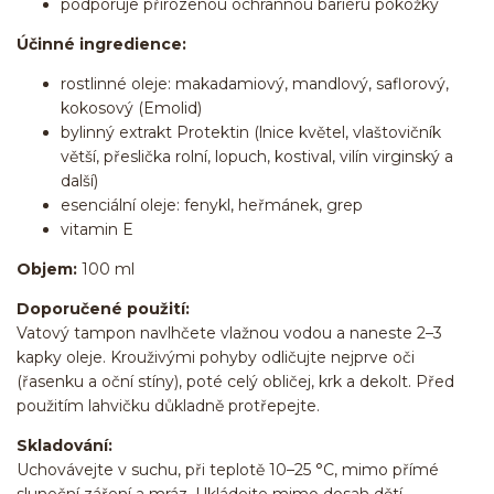
podporuje přirozenou ochrannou bariéru pokožky
Účinné ingredience:
rostlinné oleje: makadamiový, mandlový, saflorový,
kokosový (Emolid)
bylinný extrakt Protektin (lnice květel, vlaštovičník
větší, přeslička rolní, lopuch, kostival, vilín virginský a
další)
esenciální oleje: fenykl, heřmánek, grep
vitamin E
Objem:
100 ml
Doporučené použití:
Vatový tampon navlhčete vlažnou vodou a naneste 2–3
kapky oleje. Krouživými pohyby odličujte nejprve oči
(řasenku a oční stíny), poté celý obličej, krk a dekolt. Před
použitím lahvičku důkladně protřepejte.
Skladování:
Uchovávejte v suchu, při teplotě 10–25 °C, mimo přímé