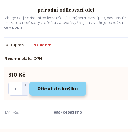
přírodní odličovací olej
Visage Oil je přírodní odličovací olej, který šetrně čistí pleť, odstraňuje
make-up i nečistoty z pórů a zároveň vyživuje a zklidňuje pokožku.
celý popis
Dostupnost
skladem
Nejsme plátci DPH
310 Kč
Přidat do košíku
EAN kód:
8594069935110