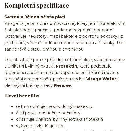
Kompletní specifikace
Šetrná a účinná očista pleti
Visage Oil je přírodní odličovací olej, který jemně a efektivně
čistí pleť podle principu „podobné rozpouští podobné“.
Odstraňuje nečistoty, maz i bakterie z povrchu pokožky i z
jejích pórů, včetně voděodolného make-upu a řasenky. Pleť
zanechává čistou, jemnou a chráněnou.
Olej obsahuje pouze přírodní rostlinné oleje, vzácné esence
a unikátní bylinný extrakt
Protektin
, který podporuje
regeneraci a ochranu pleti. Doporučujeme kombinovat s
tonizační a regenerační pleťovou vodou
Visage Water
a
pleťovými krémy z řady
Renove
.
Hlavní benefity:
šetrně odličuje i voděodolný make-up
čistí póry a odstraňuje nečistoty
obsahuje unikátní bylinný extrakt Protektin
vyživuje a zklidňuje pleť