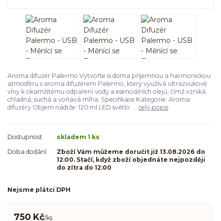
Aroma difuzér Palermo Vytvořte si doma příjemnou a harmonickou
atmosféru s aroma difuzérem Palermo, který využívá ultrazvukové
vlny k okamžitému odpaření vody a esenciálních olejů, čímž vzniká
chladná, suchá a voňavá mlha. Specifikace Kategorie: Aroma
difuzéry Objem nádrže: 120 ml LED světlo: ...
celý popis
Dostupnost
skladem 1 ks
Doba dodání
Zboží Vám můžeme doručit již 13.08.2026 do
12:00. Stačí, když zboží objednáte nejpozději
do zítra do 12:00
Nejsme plátci DPH
750 Kč
/
ks