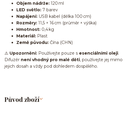
Objem nádrže:
120 ml
LED světlo:
7 barev
Napájení:
USB kabel (délka 100 cm)
Rozměry:
11,5 × 16 cm (průměr × výška)
Hmotnost:
0,4 kg
Materiál:
Plast
Země původu:
Čína (CHN)
⚠️
Upozornění:
Používejte pouze s
esenciálními oleji
.
Difuzér
není vhodný pro malé děti
, používejte jej mimo
jejich dosah a vždy pod dohledem dospělého.
Původ zboží