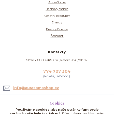
Aura-Soma
Bachovy esence
Ostatní produkty
Energy
Beauty Energy
Ženskost
Kontakty
SIMPLY COLOURS s.r.o. , Paseka 334 , 783 97
774 707 304
(Po-Pá, 9-15 hod.)
info@aurasomashop.cz
Cookies
Používáme cookies, aby naše stránky fungovaly
správně a vše bylo tak, jak má.
Díky vašemu souhlasu vám