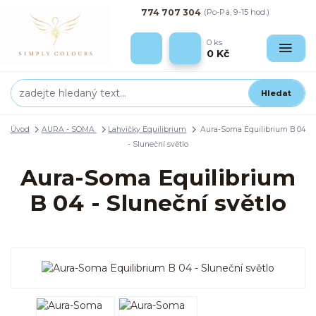
774 707 304
(Po-Pá, 9-15 hod.)
0
ks
0 Kč
Hledat
Úvod
AURA - SOMA
Lahvičky Equilibrium
Aura-Soma Equilibrium B 04
- Sluneční světlo
Aura-Soma Equilibrium
B 04 - Sluneční světlo