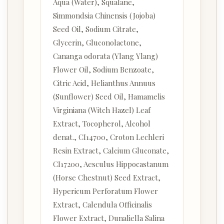
Aqua (Water), Squalane,
Simmondsia Chinensis (Jojoba)
Seed Oil, Sodium Citrate,
Glycerin, Gluconolactone,
Cananga odorata (Ylang Ylang)
Flower Oil, Sodium Benzoate,
Citric Acid, Helianthus Annuus
(Sunflower) Seed Oil, Hamamelis
Virginiana (Witch Hazel) Leaf
Extract, Tocopherol, Alcohol
denat., CI14700, Croton Lechleri
Resin Extract, Calcium Gluconate,
CI17200, Aesculus Hippocastanum
(Horse Chestnut) Seed Extract,
Hypericum Perforatum Flower
Extract, Calendula Officinalis
Flower Extract, Dunaliella Salina