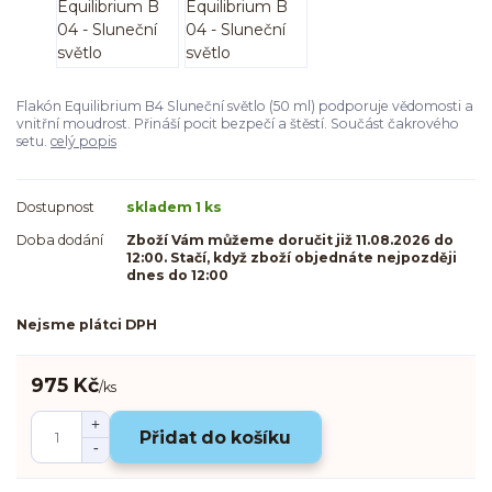
Flakón Equilibrium B4 Sluneční světlo (50 ml) podporuje vědomosti a
vnitřní moudrost. Přináší pocit bezpečí a štěstí. Součást čakrového
setu.
celý popis
Dostupnost
skladem 1 ks
Doba dodání
Zboží Vám můžeme doručit již 11.08.2026 do
12:00. Stačí, když zboží objednáte nejpozději
dnes do 12:00
Nejsme plátci DPH
975 Kč
/
ks
Přidat do košíku