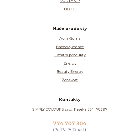
KONTAKTY
BLOG
Naše produkty
Aura-Soma
Bachovy esence
Ostatní produkty
Energy
Beauty Energy
Ženskost
Kontakty
SIMPLY COLOURS s.r.o. , Paseka 334 , 783 97
774 707 304
(Po-Pá, 9-15 hod.)