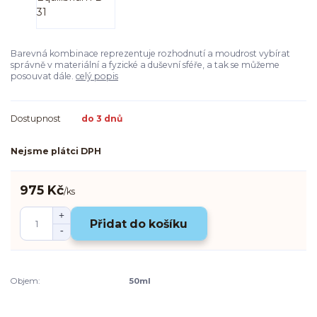
Barevná kombinace reprezentuje rozhodnutí a moudrost vybírat
správně v materiální a fyzické a duševní sféře, a tak se můžeme
posouvat dále.
celý popis
Dostupnost
do 3 dnů
Nejsme plátci DPH
975 Kč
/
ks
Přidat do košíku
Objem:
50ml