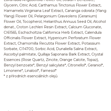
Glycerin, Citric Acid, Carthamus Tinctorius Flower Extract,
Hamamelis Virginiana Leaf Extract, Cananga odorata (Ylang
Ylang) Flower Oil, Pelargonium Graveolens (Geranium)
Flower Oil, Tocopherol, Helianthus Annuus Seed Oil, Alcohol
denat., Croton Lechleri Resin Extract, Calcium Gluconate,
CI61565, Eschscholtzia Californica Herb Extract, Calendula
Officinalis Flower Extract, Hypericum Perforatum Flower
Extract, Chamomilla Recutita Flower Extract, Potassium
Sorbate, CI14700, Sorbic Acid, Dunaliella Salina Extract,
Ascorbyl palmitate, Quillaja Saponaria Bark Extract, Crystal
Essences (Rose Quartz, Zincite, Orange Calcite, Topaz),
Benzyl benzoate*, Benzyl salicylate*, Citronellol*, Geraniol*,
Limonene*, Linalool*, Farnesol*
* z přírodních esenciálních olejů