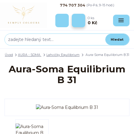
774 707 304
(Po-Pá, 9-15 hod.)
0
ks
0 Kč
Hledat
Úvod
AURA - SOMA
Lahvičky Equilibrium
Aura-Soma Equilibrium B 31
Aura-Soma Equilibrium
B 31