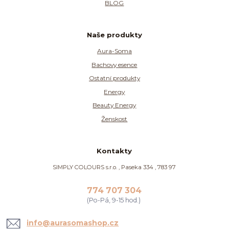
BLOG
Naše produkty
Aura-Soma
Bachovy esence
Ostatní produkty
Energy
Beauty Energy
Ženskost
Kontakty
SIMPLY COLOURS s.r.o. , Paseka 334 , 783 97
774 707 304
(Po-Pá, 9-15 hod.)
info@aurasomashop.cz