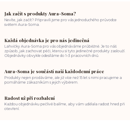
Jak začít s produkty Aura-Soma?
Nevíte, jak začít? Připravili jsme pro vás jednoduchého průvodce
světem Aura-Soma.
Každá objednávka je pro nás jedinečná
Lahvičky Aura-Soma pro vás objednáváme průběžně. Je to náš
způsob, jak zachovat péči, kterou si tyto jedinečné produkty zaslouží.
Objednávky obvykle odesíláme do 1–3 pracovních dnů.
Aura-Soma je součástí naší každodenní práce
Produkty nejen prodáváme, ale již více než 15 let s nimi pracujeme a
pomáháme zákazníkům s jejich výběrem.
Radost už při rozbalení
Každou objednávku pečlivě balíme, aby vám udělala radost hned při
otevření.