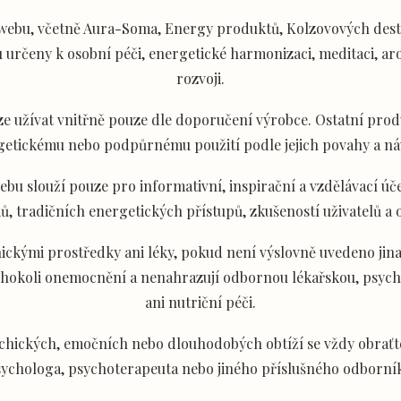
ebu, včetně Aura-Soma, Energy produktů, Kolzovových desti
určeny k osobní péči, energetické harmonizaci, meditaci, aro
rozvoji.
e užívat vnitřně pouze dle doporučení výrobce. Ostatní produ
getickému nebo podpůrnému použití podle jejich povahy a ná
u slouží pouze pro informativní, inspirační a vzdělávací úče
ů, tradičních energetických přístupů, zkušeností uživatelů a
ckými prostředky ani léky, pokud není výslovně uvedeno jina
akéhokoli onemocnění a nenahrazují odbornou lékařskou, psyc
ani nutriční péči.
chických, emočních nebo dlouhodobých obtíží se vždy obraťte
ychologa, psychoterapeuta nebo jiného příslušného odborní