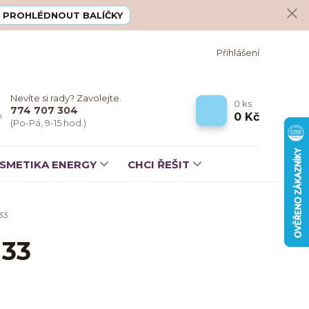
PROHLÉDNOUT BALÍČKY
Přihlášení
Nevíte si rady? Zavolejte.
0
ks
774 707 304
0 Kč
(Po-Pá, 9-15 hod.)
SMETIKA ENERGY
CHCI ŘEŠIT
33
 33