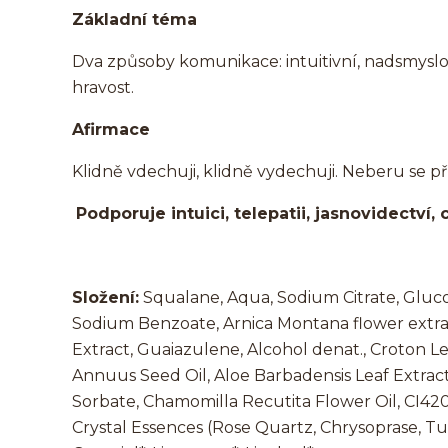
Základní téma
Dva způsoby komunikace: intuitivní, nadsmysl
hravost.
Afirmace
Klidně vdechuji, klidně vydechuji. Neberu se pří
Podporuje intuici, telepatii, jasnovidectví, 
Složení:
Squalane, Aqua, Sodium Citrate, Gluco
Sodium Benzoate, Arnica Montana flower extract,
Extract, Guaiazulene, Alcohol denat., Croton L
Annuus Seed Oil, Aloe Barbadensis Leaf Extra
Sorbate, Chamomilla Recutita Flower Oil, CI4209
Crystal Essences (Rose Quartz, Chrysoprase, Tu