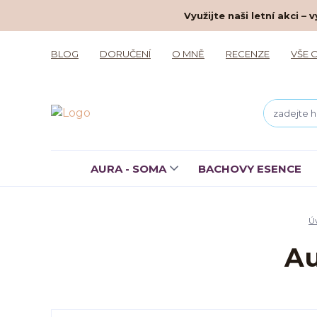
Využijte naši letní akci 
BLOG
DORUČENÍ
O MNĚ
RECENZE
VŠE 
AURA - SOMA
BACHOVY ESENCE
Ú
Au