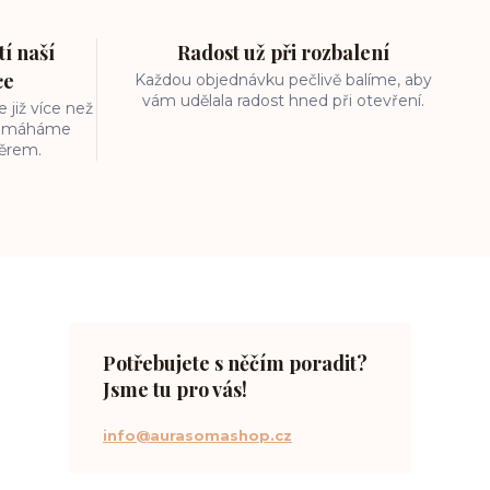
í naší
Radost už při rozbalení
ce
Každou objednávku pečlivě balíme, aby
vám udělala radost hned při otevření.
 již více než
 pomáháme
běrem.
Potřebujete s něčím poradit?
Jsme tu pro vás!
info@aurasomashop.cz