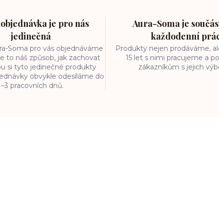
objednávka je pro nás
Aura-Soma je součást
jedinečná
každodenní prá
ura-Soma pro vás objednáváme
Produkty nejen prodáváme, ale
e to náš způsob, jak zachovat
15 let s nimi pracujeme a
ou si tyto jedinečné produkty
zákazníkům s jejich vý
bjednávky obvykle odesíláme do
1–3 pracovních dnů.