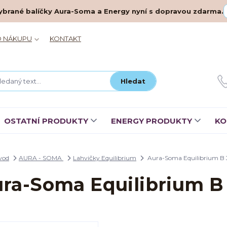
– vybrané balíčky Aura-Soma a Energy nyní s dopravou zdarma.
O NÁKUPU
KONTAKT
Hledat
OSTATNÍ PRODUKTY
ENERGY PRODUKTY
KO
vod
AURA - SOMA
Lahvičky Equilibrium
Aura-Soma Equilibrium B 
ra-Soma Equilibrium B