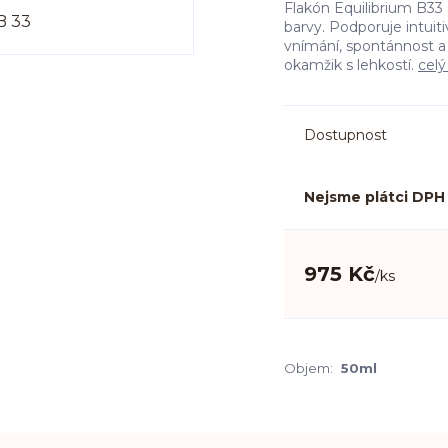
Flakón Equilibrium B33
barvy. Podporuje intuit
vnímání, spontánnost a 
okamžik s lehkostí.
celý
Dostupnost
Nejsme plátci DPH
975 Kč
/
ks
Objem:
50ml