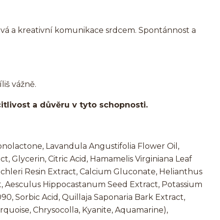
ová a kreativní komunikace srdcem. Spontánnost a
liš vážně.
citlivost a důvěru v tyto schopnosti.
nolactone, Lavandula Angustifolia Flower Oil,
 Glycerin, Citric Acid, Hamamelis Virginiana Leaf
echleri Resin Extract, Calcium Gluconate, Helianthus
ct, Aesculus Hippocastanum Seed Extract, Potassium
0, Sorbic Acid, Quillaja Saponaria Bark Extract,
rquoise, Chrysocolla, Kyanite, Aquamarine),