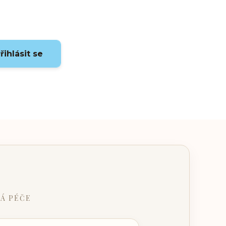
řihlásit se
Á PÉČE