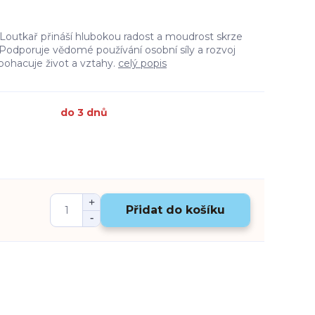
outkař přináší hlubokou radost a moudrost skrze
Podporuje vědomé používání osobní síly a rozvoj
obohacuje život a vztahy.
celý popis
do 3 dnů
Přidat do košíku