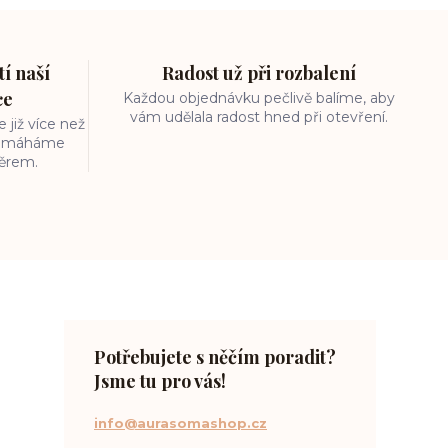
í naší
Radost už při rozbalení
ce
Každou objednávku pečlivě balíme, aby
vám udělala radost hned při otevření.
 již více než
 pomáháme
běrem.
Potřebujete s něčím poradit?
Jsme tu pro vás!
info@aurasomashop.cz