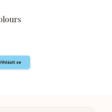
olours
řihlásit se