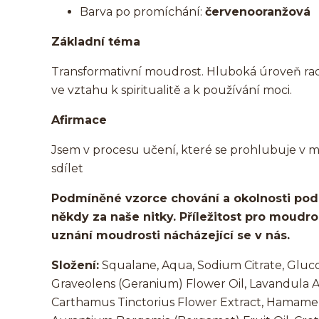
Barva po promíchání:
červenooranžová
Základní téma
Transformativní moudrost. Hluboká úroveň rad
ve vztahu k spiritualitě a k používání moci.
Afirmace
Jsem v procesu učení, které se prohlubuje v 
sdílet
Podmíněné vzorce chování a okolnosti podm
někdy za naše nitky. Příležitost pro moudro
uznání moudrosti nácházející se v nás.
Složení:
Squalane, Aqua, Sodium Citrate, Glu
Graveolens (Geranium) Flower Oil, Lavandula Angu
Carthamus Tinctorius Flower Extract, Hamamelis 