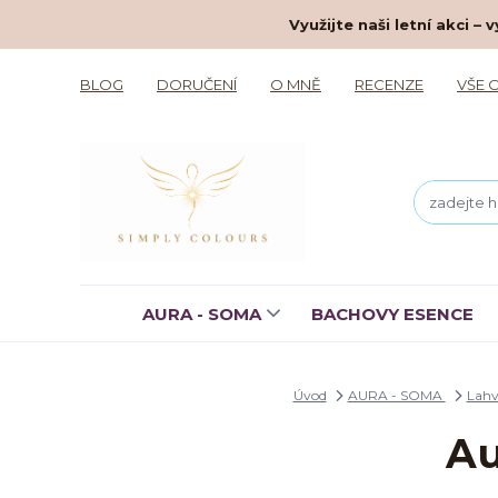
Využijte naši letní akci 
BLOG
DORUČENÍ
O MNĚ
RECENZE
VŠE 
AURA - SOMA
BACHOVY ESENCE
Úvod
AURA - SOMA
Lahv
Au