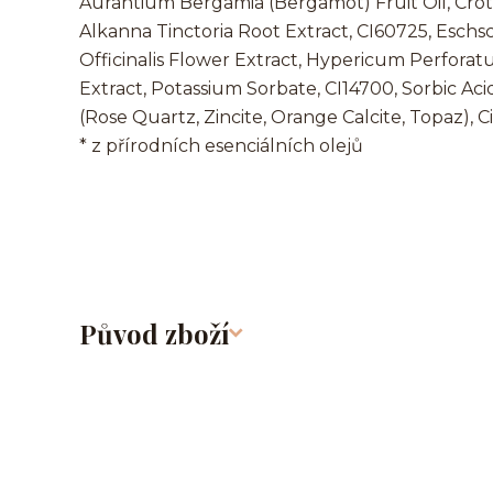
Aurantium Bergamia (Bergamot) Fruit Oil, Crot
Alkanna Tinctoria Root Extract, CI60725, Eschsc
Officinalis Flower Extract, Hypericum Perfora
Extract, Potassium Sorbate, CI14700, Sorbic Acid
(Rose Quartz, Zincite, Orange Calcite, Topaz), Cit
* z přírodních esenciálních olejů
Původ zboží