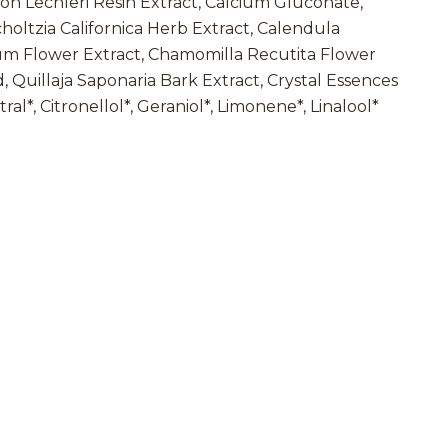
on Lechleri Resin Extract, Calcium Gluconate,
holtzia Californica Herb Extract, Calendula
tum Flower Extract, Chamomilla Recutita Flower
, Quillaja Saponaria Bark Extract, Crystal Essences
ral*, Citronellol*, Geraniol*, Limonene*, Linalool*