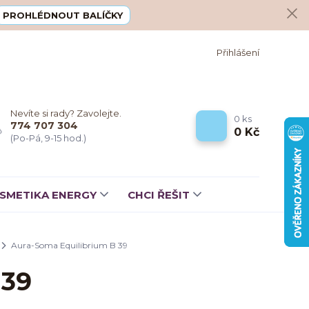
PROHLÉDNOUT BALÍČKY
Přihlášení
Nevíte si rady? Zavolejte.
0
ks
774 707 304
0 Kč
(Po-Pá, 9-15 hod.)
SMETIKA ENERGY
CHCI ŘEŠIT
Aura-Soma Equilibrium B 39
 39