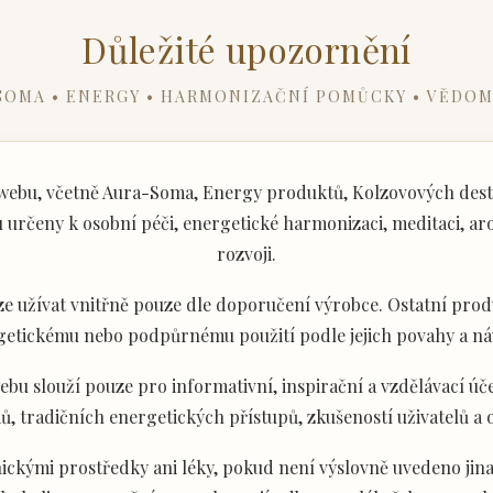
Důležité upozornění
SOMA • ENERGY • HARMONIZAČNÍ POMŮCKY • VĚDOM
ebu, včetně Aura-Soma, Energy produktů, Kolzovových desti
určeny k osobní péči, energetické harmonizaci, meditaci, aro
rozvoji.
e užívat vnitřně pouze dle doporučení výrobce. Ostatní produ
getickému nebo podpůrnému použití podle jejich povahy a ná
u slouží pouze pro informativní, inspirační a vzdělávací úče
ů, tradičních energetických přístupů, zkušeností uživatelů a
ckými prostředky ani léky, pokud není výslovně uvedeno jina