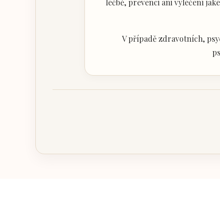
léčbě, prevenci ani vyléčení j
V případě zdravotních, psy
ps