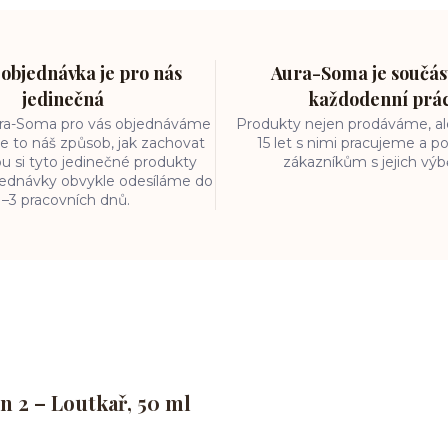
objednávka je pro nás
Aura-Soma je součást
jedinečná
každodenní prá
ura-Soma pro vás objednáváme
Produkty nejen prodáváme, ale
e to náš způsob, jak zachovat
15 let s nimi pracujeme a
ou si tyto jedinečné produkty
zákazníkům s jejich vý
bjednávky obvykle odesíláme do
1–3 pracovních dnů.
n 2 – Loutkař, 50 ml