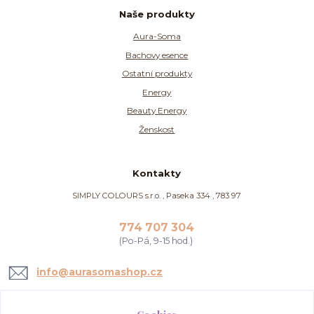
Naše produkty
Aura-Soma
Bachovy esence
Ostatní produkty
Energy
Beauty Energy
Ženskost
Kontakty
SIMPLY COLOURS s.r.o. , Paseka 334 , 783 97
774 707 304
(Po-Pá, 9-15 hod.)
info@aurasomashop.cz