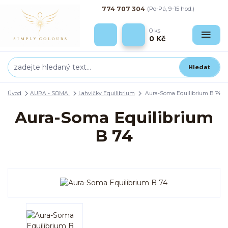
774 707 304
(Po-Pá, 9-15 hod.)
0
ks
0 Kč
Hledat
Úvod
AURA - SOMA
Lahvičky Equilibrium
Aura-Soma Equilibrium B 74
Aura-Soma Equilibrium
B 74