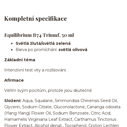
Kompletní specifikace
Equilibrium B74 Triumf, 50 ml
Světlá žlutá/světlá zelená
Barva po promíchání:
světlá olivová
Základní téma
Intenzívní test víry a rozlišování.
Afirmace
Věřím svým pocitům, protože jsou skutečné.
Složení:
Aqua, Squalane, Simmondsia Chinensis Seed Oil,
Glycerin, Sodium Citrate, Gluconolactone, Cananga odorata
(Ylang Ylang) Flower Oil, Sodium Benzoate, Citric Acid,
Hamamelis Virginiana Leaf Extract, Carthamus Tinctorius
Flower Extract, Alcohol denat., Tocopherol, Croton Lechleri