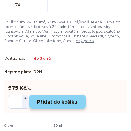
Equilibrium B74 Triumf, 50 ml Světlá žlutá/světlá zelená Barva po
promíchání: světlá olivová Základní téma Intenzívní test víry a
rozlišování. Afirmace Věřím svým pocitům, protože jsou skutečné.
Složení: Aqua, Squalane, Simmondsia Chinensis Seed Oil, Glycerin,
Sodium Citrate, Gluconolactone, Cana...
celý popis
Dostupnost
do 3 dnů
Nejsme plátci DPH
975 Kč
/
ks
Přidat do košíku
Objem:
50ml