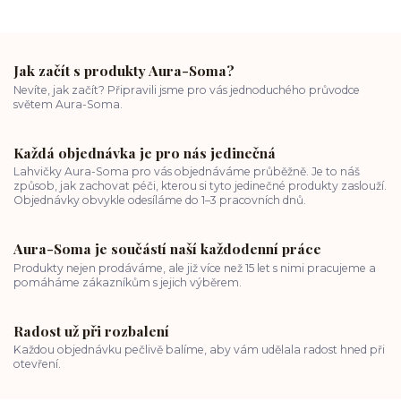
Jak začít s produkty Aura-Soma?
Nevíte, jak začít? Připravili jsme pro vás jednoduchého průvodce
světem Aura-Soma.
Každá objednávka je pro nás jedinečná
Lahvičky Aura-Soma pro vás objednáváme průběžně. Je to náš
způsob, jak zachovat péči, kterou si tyto jedinečné produkty zaslouží.
Objednávky obvykle odesíláme do 1–3 pracovních dnů.
Aura-Soma je součástí naší každodenní práce
Produkty nejen prodáváme, ale již více než 15 let s nimi pracujeme a
pomáháme zákazníkům s jejich výběrem.
Radost už při rozbalení
Každou objednávku pečlivě balíme, aby vám udělala radost hned při
otevření.