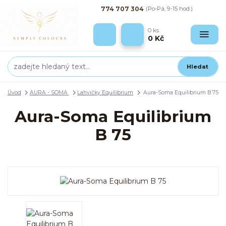
774 707 304
(Po-Pá, 9-15 hod.)
0
ks
0 Kč
Hledat
Úvod
AURA - SOMA
Lahvičky Equilibrium
Aura-Soma Equilibrium B 75
Aura-Soma Equilibrium
B 75