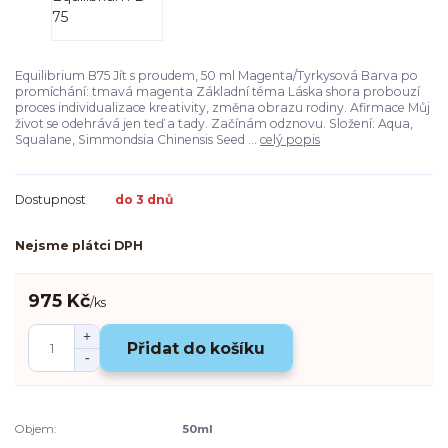
Equilibrium B75 Jít s proudem, 50 ml Magenta/Tyrkysová Barva po
promíchání: tmavá magenta Základní téma Láska shora probouzí
proces individualizace kreativity, změna obrazu rodiny. Afirmace Můj
život se odehrává jen teď a tady. Začínám odznovu. Složení: Aqua,
Squalane, Simmondsia Chinensis Seed ...
celý popis
Dostupnost
do 3 dnů
Nejsme plátci DPH
975 Kč
/
ks
Přidat do košíku
Objem:
50ml