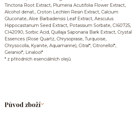
Tinctoria Root Extract, Plumeria Acutifolia Flower Extract,
Alcohol denat., Croton Lechleri Resin Extract, Calcium
Gluconate, Aloe Barbadensis Leaf Extract, Aesculus
Hippocastanum Seed Extract, Potassium Sorbate, CI60725,
CI42090, Sorbic Acid, Quillaja Saponaria Bark Extract, Crystal
Essences (Rose Quartz, Chrysoprase, Turquoise,
Chrysocolla, Kyanite, Aquamarine), Citral*, Citronellol*,
Geraniol*, Linalool*
* z přírodních esenciálních olejů
Původ zboží