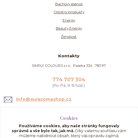
Bachovy esence
Ostatní produkty
Energy
Beauty Energy
Ženskost
Kontakty
SIMPLY COLOURS s.r.o. , Paseka 334 , 783 97
774 707 304
(Po-Pá, 9-15 hod.)
info@aurasomashop.cz
Cookies
Používáme cookies, aby naše stránky fungovaly
správně a vše bylo tak, jak má.
Díky vašemu souhlasu vám
můžeme nabídnout obsah, který vás opravdu zajímá,