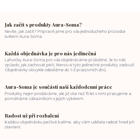
Jak začít s produkty Aura-Soma?
Nevíte, jak začít? Připravili jsme pro vás jednoduchého průvodce
světem Aura-Soma.
Každá objednávka je pro nás jedinečná
Lahvičky Aura-Soma pro vás objednáváme průběžně. Je to náš
způsob, jak zachovat péči, kterou si tyto jedinečné produkty zaslouží.
Objednávky obvykle odesíláme do 1–3 pracovních dnů.
Aura-Soma je součástí naší každodenní práce
Produkty nejen prodáváme, ale již více než 15 let s nimi pracujeme a
pomáháme zákazníkům s jejich výběrem.
Radost už při rozbalení
Každou objednávku pečlivě balíme, aby vám udělala radost hned při
otevření.