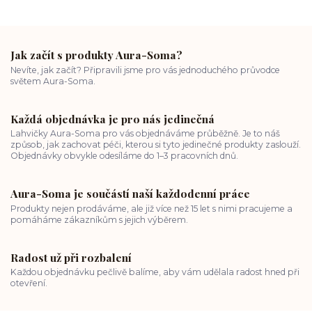
Jak začít s produkty Aura-Soma?
Nevíte, jak začít? Připravili jsme pro vás jednoduchého průvodce
světem Aura-Soma.
Každá objednávka je pro nás jedinečná
Lahvičky Aura-Soma pro vás objednáváme průběžně. Je to náš
způsob, jak zachovat péči, kterou si tyto jedinečné produkty zaslouží.
Objednávky obvykle odesíláme do 1–3 pracovních dnů.
Aura-Soma je součástí naší každodenní práce
Produkty nejen prodáváme, ale již více než 15 let s nimi pracujeme a
pomáháme zákazníkům s jejich výběrem.
Radost už při rozbalení
Každou objednávku pečlivě balíme, aby vám udělala radost hned při
otevření.