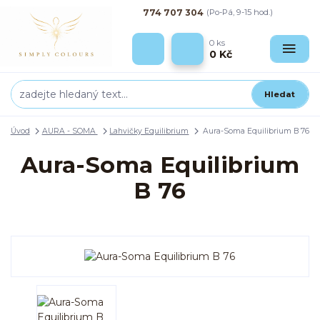
774 707 304
(Po-Pá, 9-15 hod.)
0
ks
0 Kč
Hledat
Úvod
AURA - SOMA
Lahvičky Equilibrium
Aura-Soma Equilibrium B 76
Aura-Soma Equilibrium
B 76