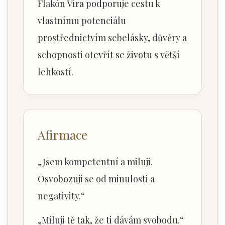
Flakón Víra podporuje cestu k
vlastnímu potenciálu
prostřednictvím sebelásky, důvěry a
schopnosti otevřít se životu s větší
lehkostí.
Afirmace
„Jsem kompetentní a miluji.
Osvobozuji se od minulosti a
negativity.“
„Miluji tě tak, že ti dávám svobodu.“