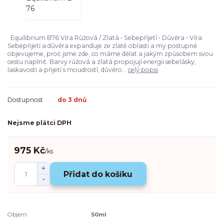
Equilibrium B76 Víra Růžová / Zlatá • Sebepřijetí • Důvěra • Víra
Sebepřijetí a důvěra expanduje ze zlaté oblasti a my postupně
objevujeme, proč jsme zde, co máme dělat a jakým způsobem svou
cestu naplnit. Barvy růžová a zlatá propojují energii sebelásky,
laskavosti a přijetí s moudrostí, důvěro...
celý popis
Dostupnost
do 3 dnů
Nejsme plátci DPH
975 Kč
/
ks
Přidat do košíku
Objem:
50ml