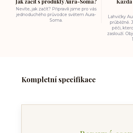
Jak začít s produkty Aura-Soma?
Každá 
Nevíte, jak začít? Připravili jsme pro vás
jednoduchého průvodce světem Aura-
Lahvičky A
Soma.
průběžně. J
péči, kter
zaslouží. O
Kompletní specifikace