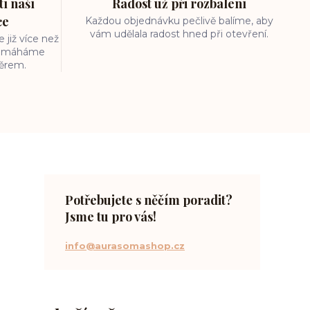
í naší
Radost už při rozbalení
ce
Každou objednávku pečlivě balíme, aby
vám udělala radost hned při otevření.
 již více než
 pomáháme
běrem.
Potřebujete s něčím poradit?
Jsme tu pro vás!
info@aurasomashop.cz