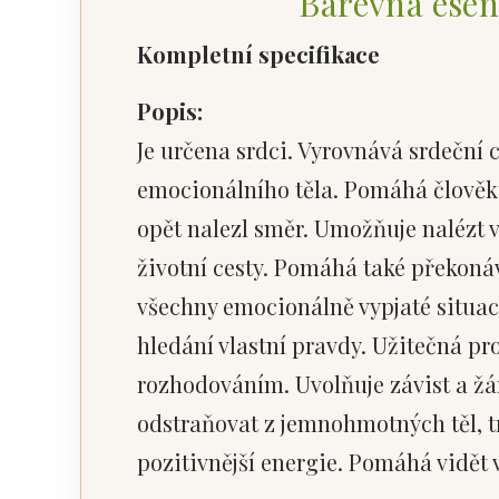
Barevná esen
Kompletní specifikace
Popis:
Je určena srdci. Vyrovnává srdeční
emocionálního těla. Pomáhá člověku, 
opět nalezl směr. Umožňuje nalézt v
životní cesty. Pomáhá také překonáv
všechny emocionálně vypjaté situac
hledání vlastní pravdy. Užitečná pro
rozhodováním. Uvolňuje závist a žá
odstraňovat z jemnohmotných těl, tr
pozitivnější energie. Pomáhá vidět v