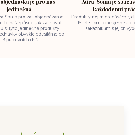
objednávka je pro nás
Aura-Soma je součást
jedinečná
každodenní prá
ura-Soma pro vás objednáváme
Produkty nejen prodáváme, ale
e to náš způsob, jak zachovat
15 let s nimi pracujeme a
ou si tyto jedinečné produkty
zákazníkům s jejich vý
bjednávky obvykle odesíláme do
1–3 pracovních dnů.