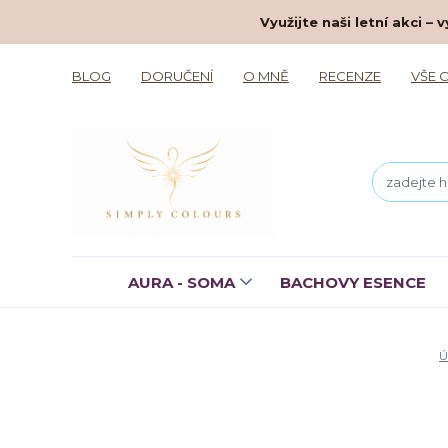
Využijte naši letní akci 
BLOG
DORUČENÍ
O MNĚ
RECENZE
VŠE 
AURA - SOMA
BACHOVY ESENCE
Ú