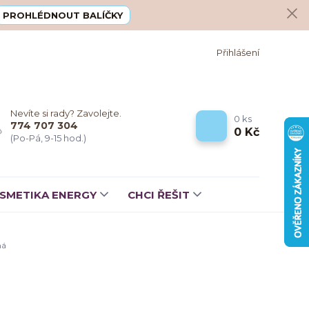
PROHLÉDNOUT BALÍČKY
Přihlášení
Nevíte si rady? Zavolejte.
0
ks
774 707 304
0 Kč
(Po-Pá, 9-15 hod.)
SMETIKA ENERGY
CHCI ŘEŠIT
ná