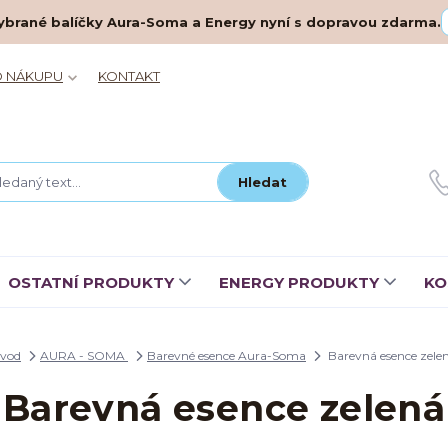
– vybrané balíčky Aura-Soma a Energy nyní s dopravou zdarma.
O NÁKUPU
KONTAKT
Hledat
OSTATNÍ PRODUKTY
ENERGY PRODUKTY
KO
vod
AURA - SOMA
Barevné esence Aura-Soma
Barevná esence zele
Barevná esence zelená