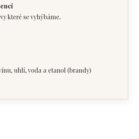
senci
rvy které se vyhýbáme.
vínu, uhlí, voda a etanol (brandy)