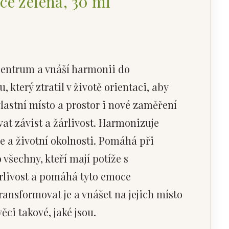
ce zelená, 30 ml
 centrum a vnáší harmonii do
který ztratil v životě orientaci, aby
lastní místo a prostor i nové zaměření
at závist a žárlivost. Harmonizuje
e a životní okolnosti. Pomáhá při
 všechny, kteří mají potíže s
rlivost a pomáhá tyto emoce
ansformovat je a vnášet na jejich místo
ěci takové, jaké jsou.