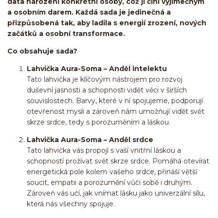
data narození konkrétní osoby, což ji činí výjimečným
a osobním darem. Každá sada je jedinečná a
přizpůsobená tak, aby ladila s energií zrození, nových
začátků a osobní transformace.
Co obsahuje sada?
Lahvička Aura-Soma – Anděl intelektu
Tato lahvička je klíčovým nástrojem pro rozvoj
duševní jasnosti a schopnosti vidět věci v širších
souvislostech. Barvy, které v ní spojujeme, podporují
otevřenost mysli a zároveň nám umožňují vidět svět
skrze srdce, tedy s porozuměním a láskou.
Lahvička Aura-Soma – Anděl srdce
Tato lahvička vás propojí s vaší vnitřní láskou a
schopností prožívat svět skrze srdce. Pomáhá otevírat
energetická pole kolem vašeho srdce, přináší větší
soucit, empatii a porozumění vůči sobě i druhým.
Zároveň vás učí, jak vnímat lásku jako univerzální sílu,
která nás všechny spojuje.