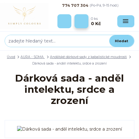
774 707 304
(Po-Pá, 9-15 hod.)
0
ks
0 Kč
Hledat
Úvod
AURA - SOMA
Andělské dárkové sady z kabalistické moudrosti
Dárková sada - anděl intelektu, srdce a zrození
Dárková sada - anděl
intelektu, srdce a
zrození