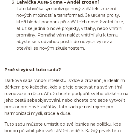
Lahvička Aura-Soma – Anděl zrození
Tato lahvička symbolizuje nový začátek, zrození
nových možností a transformaci. Je určena pro ty,
kteří hledají podporu při začátcích nové životní fáze,
ať už se jedná o nové projekty, vztahy, nebo vnitřní
proměny. Pomáhá vám nalézt vnitřní sílu k tomu,
abyste se s odvahou pustili do nových výzev a
otevřeli se novým zkušenostem.
Proč si vybrat tuto sadu?
Dárková sada "Anděl intelektu, srdce a zrození" je ideálním
dárkem pro každého, kdo si přeje pracovat na své vnitřní
rovnováze a růstu. Ať už chcete podpořit svého blízkého na
jeho cestě sebeobjevování, nebo chcete pro sebe vytvořit
prostor pro nové začátky, tato sada je nástrojem pro
harmonizaci mysli, srdce a duše.
Tuto sadu můžete umístit do své ložnice na poličku, kde
budou působit jako vaši střážní andělé. Každý prvek této