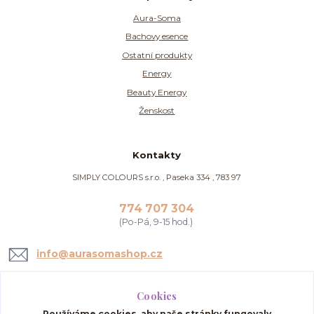
Aura-Soma
Bachovy esence
Ostatní produkty
Energy
Beauty Energy
Ženskost
Kontakty
SIMPLY COLOURS s.r.o. , Paseka 334 , 783 97
774 707 304
(Po-Pá, 9-15 hod.)
info@aurasomashop.cz
Cookies
Používáme cookies, aby naše stránky fungovaly