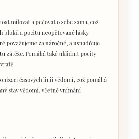
st milovat a pečovat o sebe sama, což
 bloků a pocitu neopětované lásky.
které považujeme za náročné, a usnadňuje
tu zátěže. Pomáhá také uklidnit pocity
vratě.
nizaci časových linií vědomí, což pomáhá
mný stav vědomí, včetně vnímání