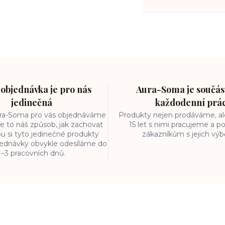
objednávka je pro nás
Aura-Soma je součást
jedinečná
každodenní prá
ura-Soma pro vás objednáváme
Produkty nejen prodáváme, ale
e to náš způsob, jak zachovat
15 let s nimi pracujeme a
ou si tyto jedinečné produkty
zákazníkům s jejich vý
bjednávky obvykle odesíláme do
1–3 pracovních dnů.