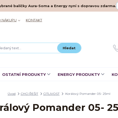
– vybrané balíčky Aura-Soma a Energy nyní s dopravou zdarma.
O NÁKUPU
KONTAKT
Hledat
OSTATNÍ PRODUKTY
ENERGY PRODUKTY
KO
Úvod
CHCI ŘEŠIT
CITLIVOST
Korálový Pomander 05- 25ml
rálový Pomander 05- 2