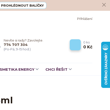
PROHLÉDNOUT BALÍČKY
Přihlášení
Nevíte si rady? Zavolejte.
0
ks
774 707 304
0 Kč
(Po-Pá, 9-15 hod.)
SMETIKA ENERGY
CHCI ŘEŠIT
5ml