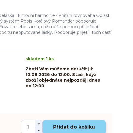
láska • Emoční harmonie • Vnitřní rovnováha Oblast
vý systém Popis Korálový Pomander podporuje
čovat o sebe sama, což může pomoci při léčení
ocitu neopětované lásky. Podporuje přijetí i těch částí
skladem 1 ks
Zboží Vám můžeme doručit již
10.08.2026 do 12:00. Stačí, když
zboží objednáte nejpozději dnes
do 12:00
Přidat do košíku