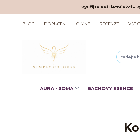
Využijte naši letní akci 
BLOG
DORUČENÍ
O MNĚ
RECENZE
VŠE 
AURA - SOMA
BACHOVY ESENCE
Ko