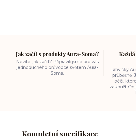
Jak začít s produkty Aura-Soma?
Každá 
Nevíte, jak začít? Připravili jsme pro vás
jednoduchého průvodce světem Aura-
Lahvičky A
Soma.
průběžně. J
péči, kter
zaslouží. O
Kompletní specifikace