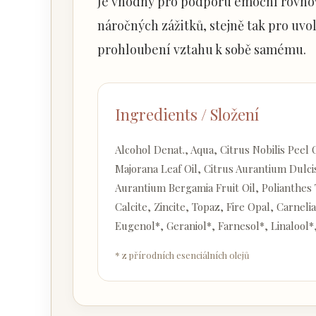
Je vhodný pro podporu emoční rovnováh
náročných zážitků, stejně tak pro uvo
prohloubení vztahu k sobě samému.
Ingredients / Složení
Alcohol Denat., Aqua, Citrus Nobilis Peel 
Majorana Leaf Oil, Citrus Aurantium Dulcis
Aurantium Bergamia Fruit Oil, Polianthes
Calcite, Zincite, Topaz, Fire Opal, Carneli
Eugenol*, Geraniol*, Farnesol*, Linalool
* z přírodních esenciálních olejů