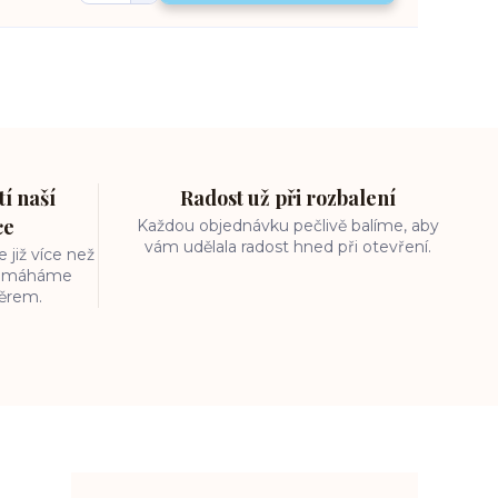
í naší
Radost už při rozbalení
ce
Každou objednávku pečlivě balíme, aby
vám udělala radost hned při otevření.
 již více než
 pomáháme
běrem.