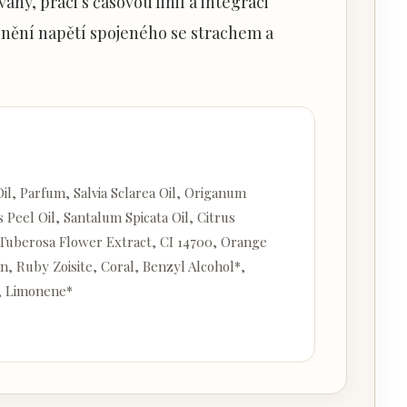
y, práci s časovou linií a integraci
lnění napětí spojeného se strachem a
Oil, Parfum, Salvia Sclarea Oil, Origanum
 Peel Oil, Santalum Spicata Oil, Citrus
 Tuberosa Flower Extract, CI 14700, Orange
an, Ruby Zoisite, Coral, Benzyl Alcohol*,
*, Limonene*