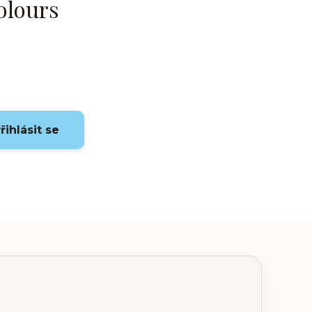
olours
řihlásit se