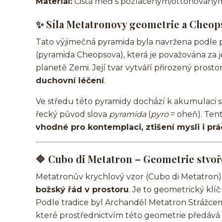
Materiál:
Čistá měď s pozlaceným/ottonovan
✨
Síla Metatronovy geometrie a Cheo
Tato výjimečná pyramida byla navržena podle 
(pyramida Cheopsova), která je považována za 
planetě Zemi. Její tvar vytváří přirozený prosto
duchovní léčení
.
Ve středu této pyramidy dochází k akumulaci su
řecký původ slova
pyramida
(
pyro
= oheň). Tent
vhodné pro kontemplaci, ztišení mysli i pr
🔷
Cubo di Metatron – Geometrie stvoř
Metatronův krychlový vzor (Cubo di Metatron),
božský řád v prostoru
. Je to geometrický kl
Podle tradice byl Archanděl Metatron Strážce
které prostřednictvím této geometrie předává 