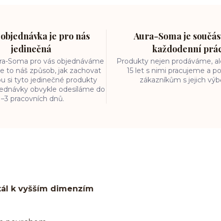
objednávka je pro nás
Aura-Soma je součást
jedinečná
každodenní prá
ura-Soma pro vás objednáváme
Produkty nejen prodáváme, ale
e to náš způsob, jak zachovat
15 let s nimi pracujeme a
ou si tyto jedinečné produkty
zákazníkům s jejich vý
bjednávky obvykle odesíláme do
1–3 pracovních dnů.
tál k vyšším dimenzím