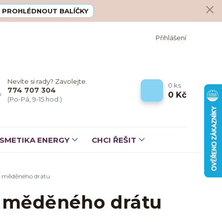
PROHLÉDNOUT BALÍČKY
Přihlášení
Nevíte si rady? Zavolejte.
0
ks
774 707 304
0 Kč
(Po-Pá, 9-15 hod.)
SMETIKA ENERGY
CHCI ŘEŠIT
o měděného drátu
o měděného drátu