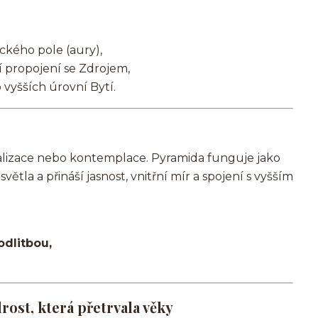
ckého pole (aury),
í propojení se Zdrojem,
 vyšších úrovní Bytí.
ualizace nebo kontemplace. Pyramida funguje jako
ětla a přináší jasnost, vnitřní mír a spojení s vyšším
dlitbou,
ost, která přetrvala věky