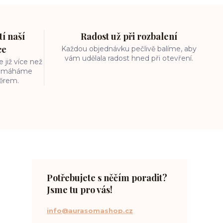
í naší
Radost už při rozbalení
ce
Každou objednávku pečlivě balíme, aby
vám udělala radost hned při otevření.
 již více než
 pomáháme
běrem.
Potřebujete s něčím poradit?
Jsme tu pro vás!
info@aurasomashop.cz