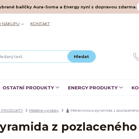
– vybrané balíčky Aura-Soma a Energy nyní s dopravou zdarma.
O NÁKUPU
KONTAKT
Hledat
OSTATNÍ PRODUKTY
ENERGY PRODUKTY
KO
Í PRODUKTY
Měděné výrobky
🛕 Metatronova pyramida z pozlacenéh
pyramida z pozlacenéh