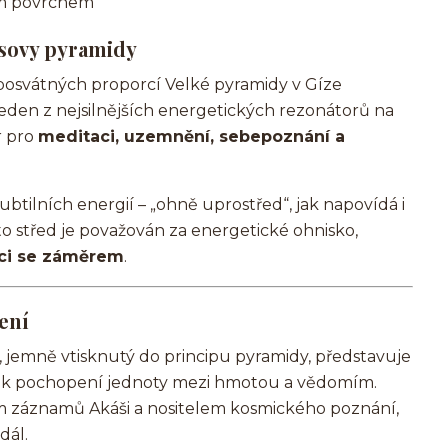
ým povrchem
psovy pyramidy
posvátných proporcí Velké pyramidy v Gíze
jeden z nejsilnějších energetických rezonátorů na
r pro
meditaci, uzemnění, sebepoznání a
btilních energií – „ohně uprostřed“, jak napovídá i
o střed je považován za energetické ohnisko,
áci se záměrem
.
ení
 jemně vtisknutý do principu pyramidy, představuje
íč k pochopení jednoty mezi hmotou a vědomím.
m záznamů Akáši a nositelem kosmického poznání,
dál.