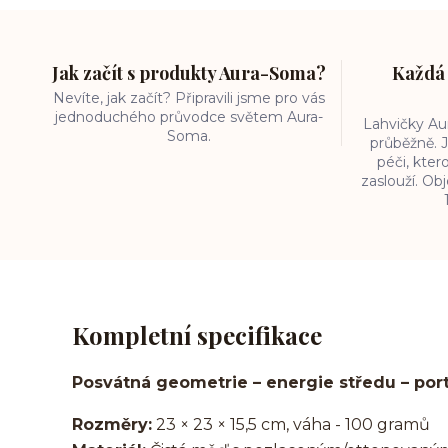
Jak začít s produkty Aura-Soma?
Každá 
Nevíte, jak začít? Připravili jsme pro vás
jednoduchého průvodce světem Aura-
Lahvičky A
Soma.
průběžně. J
péči, kter
zaslouží. O
Kompletní specifikace
Posvátná geometrie – energie středu – por
Rozměry:
23 × 23 × 15,5 cm, váha - 100 gramů