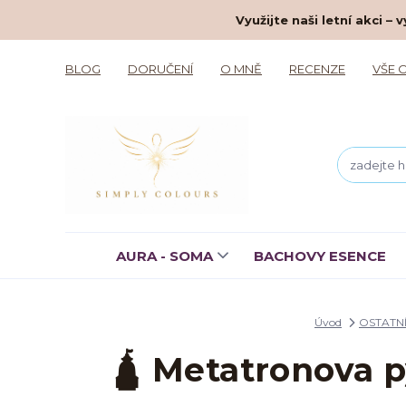
Využijte naši letní akci 
BLOG
DORUČENÍ
O MNĚ
RECENZE
VŠE 
AURA - SOMA
BACHOVY ESENCE
Úvod
OSTATN
🛕 Metatronova 