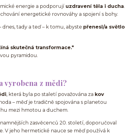
osmické energie a podporují
uzdravení těla i ducha
.
 uchování energetické rovnováhy a spojení s bohy.
– dnes, tady a teď – k tomu, abyste
přenesl/a světlo
číná skutečná transformace."
ovou pyramidou.
a vyrobena z mědi?
ědi
, která byla po staletí považována za
kov
áhoda – měď je tradičně spojována s planetou
nováhu mezi hmotou a duchem.
ýznamnějších zasvěcenců 20. století, doporučoval
je. V jeho hermetické nauce se měď používá k