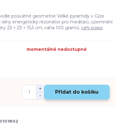
podle posvátné geometrie Velké pyramidy v Gíze
o silný energetický rezonátor pro meditaci, uzemnění
ěry 23 × 23 × 15,5 cm, váha 100 gramů.
celý popis
momentálně nedostupné
Přidat do košíku
0101802