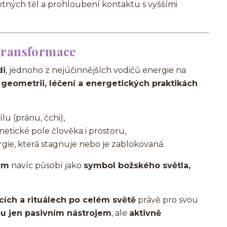
tných těl a prohloubení kontaktu s vyššími
 transformace
di
, jednoho z nejúčinnějších vodičů energie na
geometrii, léčení a energetických praktikách
ílu (pránu, čchi),
netické pole člověka i prostoru,
rgie, která stagnuje nebo je zablokovaná.
em
navíc působí jako
symbol božského světla,
ích a rituálech po celém světě
právě pro svou
u jen pasivním nástrojem
, ale
aktivně