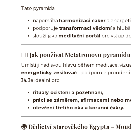
Tato pyramida:
napomáhá
harmonizaci čaker
a energeti
podporuje
transformaci vědomí
a hlubš
slouží jako
meditační portál
pro vstup do
🧘‍♀️
Jak používat Metatronovu pyramidu
Umísti ji nad svou hlavu během meditace, viz
energetický zesilovač
– podporuje proudění sv
Já. Je ideální pro:
rituály očištění a požehnání,
práci se záměrem, afirmacemi nebo mo
otevření třetího oka a korunní čakry.
🌍
Dědictví starověkého Egypta – Moudr