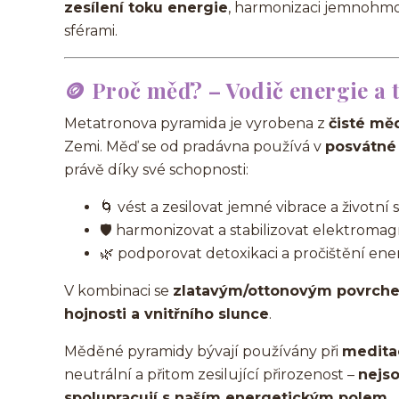
zesílení toku energie
, harmonizaci jemnohmo
sférami.
🪙 Proč měď? – Vodič energie a
Metatronova pyramida je vyrobena z
čisté mě
Zemi. Měď se od pradávna používá v
posvátné 
právě díky své schopnosti:
🌀 vést a zesilovat jemné vibrace a životní s
🛡️ harmonizovat a stabilizovat elektromag
🌿 podporovat detoxikaci a pročištění ene
V kombinaci se
zlatavým/ottonovým povrch
hojnosti a vnitřního slunce
.
Měděné pyramidy bývají používány při
meditac
neutrální a přitom zesilující přirozenost –
nejso
spolupracují s naším energetickým polem
.