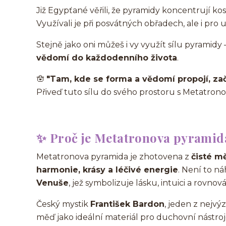
Již Egypťané věřili, že pyramidy koncentrují k
Využívali je při posvátných obřadech, ale i pro
Stejně jako oni můžeš i vy využít sílu pyramidy 
vědomí do každodenního života
.
🪬
"Tam, kde se forma a vědomí propojí, za
Přiveď tuto sílu do svého prostoru s Metatron
✨ Proč je Metatronova pyramid
Metatronova pyramida je zhotovena z
čisté m
harmonie, krásy a léčivé energie
. Není to n
Venuše
, jež symbolizuje lásku, intuici a rov
Český mystik
František Bardon
, jeden z nejv
měď jako ideální materiál pro duchovní nástro