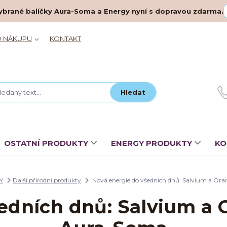
– vybrané balíčky Aura-Soma a Energy nyní s dopravou zdarma.
O NÁKUPU
KONTAKT
Hledat
OSTATNÍ PRODUKTY
ENERGY PRODUKTY
KO
Y
Další přírodní produkty
Nová energie do všedních dnů: Salvium a O
šedních dnů: Salvium a