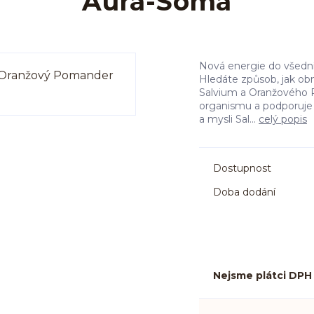
Aura-Soma
Nová energie do všedn
Hledáte způsob, jak obn
Salvium a Oranžového 
organismu a podporuje t
a mysli Sal...
celý popis
Dostupnost
Doba dodání
Nejsme plátci DPH