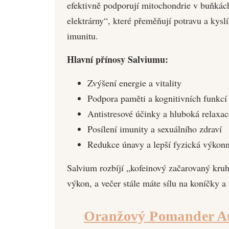
efektivně podporují mitochondrie v buňkác
elektrárny“, které přeměňují potravu a kysl
imunitu.
Hlavní přínosy Salviumu:
Zvýšení energie a vitality
Podpora paměti a kognitivních funkcí
Antistresové účinky a hluboká relaxac
Posílení imunity a sexuálního zdraví
Redukce únavy a lepší fyzická výkonn
Salvium rozbíjí „kofeinový začarovaný kru
výkon, a večer stále máte sílu na koníčky a 
Oranžový Pomander Au