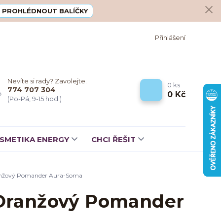
PROHLÉDNOUT BALÍČKY
Přihlášení
Nevíte si rady? Zavolejte.
0
ks
774 707 304
0 Kč
(Po-Pá, 9-15 hod.)
SMETIKA ENERGY
CHCI ŘEŠIT
ranžový Pomander Aura-Soma
 Oranžový Pomander