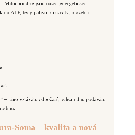
h. Mitochondrie jsou naše „energetické
ík na ATP, tedy palivo pro svaly, mozek i
e
ost
h“ – ráno vstáváte odpočatí, během dne podáváte
rodinu.
ra-Soma – kvalita a nová