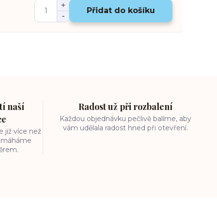
Přidat do košíku
í naší
Radost už při rozbalení
ce
Každou objednávku pečlivě balíme, aby
vám udělala radost hned při otevření.
 již více než
 pomáháme
běrem.