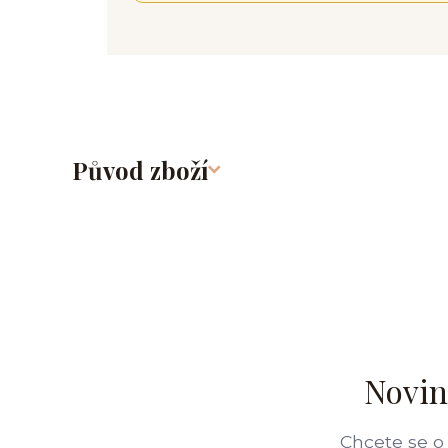
Původ zboží
Novin
Chcete se o