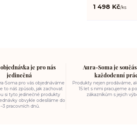
1 498 Kč
/
ks
objednávka je pro nás
Aura-Soma je součást
jedinečná
každodenní prá
ura-Soma pro vás objednáváme
Produkty nejen prodáváme, ale
e to náš způsob, jak zachovat
15 let s nimi pracujeme a
ou si tyto jedinečné produkty
zákazníkům s jejich vý
bjednávky obvykle odesíláme do
1–3 pracovních dnů.