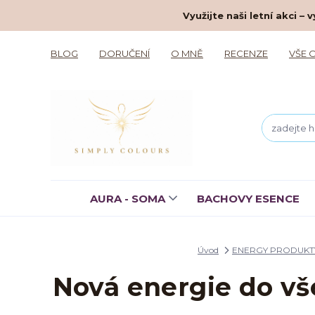
Využijte naši letní akci 
BLOG
DORUČENÍ
O MNĚ
RECENZE
VŠE 
AURA - SOMA
BACHOVY ESENCE
Úvod
ENERGY PRODUKT
Nová energie do v