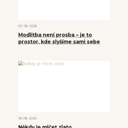
07
08
2026
Modlitba není prosba – je to
prostor, kde slyšíme sami sebe
06
08
2026
Někdy je mlčet zlato