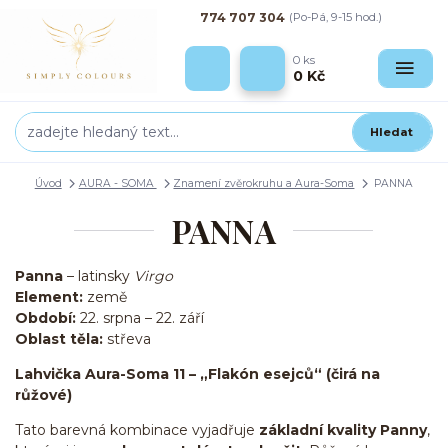
774 707 304
(Po-Pá, 9-15 hod.)
0
ks
0 Kč
Hledat
Úvod
AURA - SOMA
Znamení zvěrokruhu a Aura-Soma
PANNA
PANNA
Panna
– latinsky
Virgo
Element:
země
Období:
22. srpna – 22. září
Oblast těla:
střeva
Lahvička Aura-Soma 11 – „Flakón esejců“ (čirá na
růžové)
Tato barevná kombinace vyjadřuje
základní kvality Panny
,