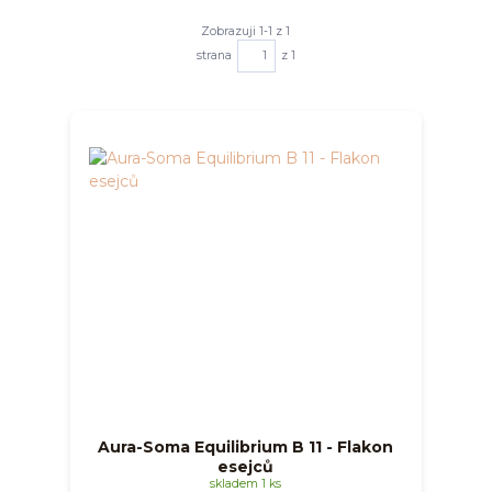
Zobrazuji 1-1 z 1
strana
z 1
Aura-Soma Equilibrium B 11 - Flakon
esejců
skladem 1 ks