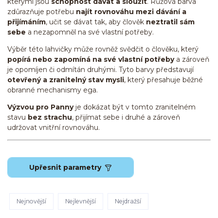
kterými jsou
schopnost dávat a sloužit
. Růžová barva
zdůrazňuje potřebu
najít rovnováhu mezi dávání a
přijímáním
, učit se dávat tak, aby člověk
neztratil sám
sebe
a nezapomněl na své vlastní potřeby.
Výběr této lahvičky může rovněž svědčit o člověku, který
popírá nebo zapomíná na své vlastní potřeby
a zároveň
je opomíjen či odmítán druhými. Tyto barvy představují
otevřený a zranitelný stav mysli
, který přesahuje běžné
obranné mechanismy ega.
Výzvou pro Panny
je dokázat být v tomto zranitelném
stavu
bez strachu
, přijímat sebe i druhé a zároveň
udržovat vnitřní rovnováhu.
Upřesnit parametry
Nejnovější
Nejlevnější
Nejdražší