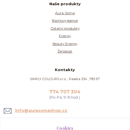
Naše produkty
Aura-Soma
Bachovy esence
Ostatní produkty
Energy
Beauty Energy
Ženskost
Kontakty
SIMPLY COLOURS s.r.o. , Paseka 334 , 783 97
774 707 304
(Po-Pá, 9-15 hod.)
info@aurasomashop.cz
Cookies