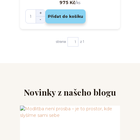
975 Kč
/
ks
Přidat do košíku
strana
z 1
Novinky z našeho blogu