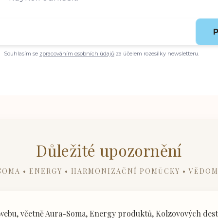
P
Souhlasím se
zpracováním osobních údajů
za účelem rozesílky newsletteru.
Důležité upozornění
SOMA • ENERGY • HARMONIZAČNÍ POMŮCKY • VĚDOM
ebu, včetně Aura-Soma, Energy produktů, Kolzovových desti