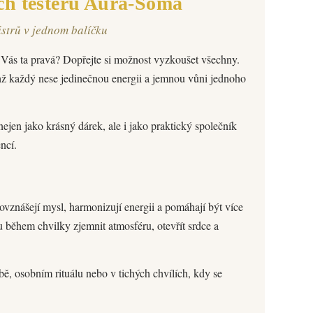
ch testerů Aura-Soma
strů v jednom balíčku
 Vás ta pravá? Dopřejte si možnost vyzkoušet všechny.
chž každý nese jedinečnou energii a jemnou vůni jednoho
nejen jako krásný dárek, ale i jako praktický společník
ncí.
vznášejí mysl, harmonizují energii a pomáhají být více
 během chvilky zjemnit atmosféru, otevřít srdce a
, osobním rituálu nebo v tichých chvílích, kdy se