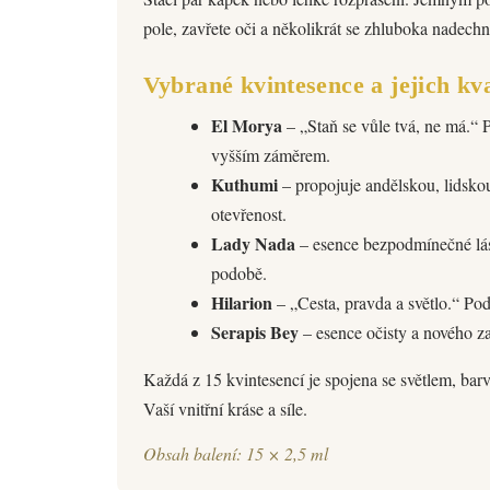
pole, zavřete oči a několikrát se zhluboka nadechn
Vybrané kvintesence a jejich kva
El Morya
– „Staň se vůle tvá, ne má.“ 
vyšším záměrem.
Kuthumi
– propojuje andělskou, lidskou
otevřenost.
Lady Nada
– esence bezpodmínečné lásky
podobě.
Hilarion
– „Cesta, pravda a světlo.“ Pod
Serapis Bey
– esence očisty a nového zač
Každá z 15 kvintesencí je spojena se světlem, barv
Vaší vnitřní kráse a síle.
Obsah balení: 15 × 2,5 ml