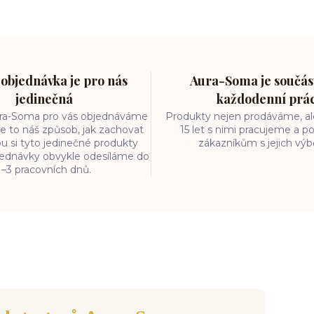
objednávka je pro nás
Aura-Soma je součást
jedinečná
každodenní prá
ura-Soma pro vás objednáváme
Produkty nejen prodáváme, ale
e to náš způsob, jak zachovat
15 let s nimi pracujeme a
ou si tyto jedinečné produkty
zákazníkům s jejich vý
bjednávky obvykle odesíláme do
1–3 pracovních dnů.