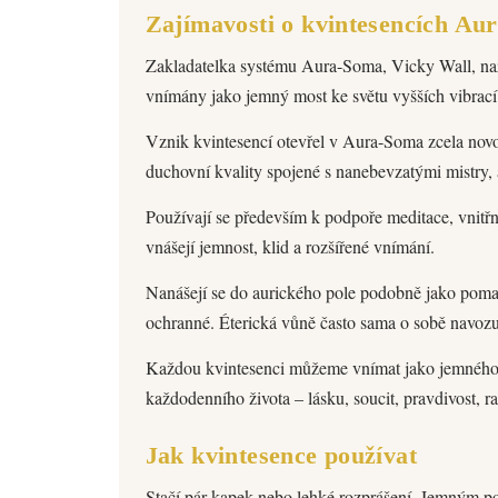
Zajímavosti o kvintesencích Au
Zakladatelka systému Aura-Soma, Vicky Wall, naz
vnímány jako jemný most ke světu vyšších vibrací 
Vznik kvintesencí otevřel v Aura-Soma zcela novo
duchovní kvality spojené s nanebevzatými mistry, 
Používají se především k podpoře meditace, vnitř
vnášejí jemnost, klid a rozšířené vnímání.
Nanášejí se do aurického pole podobně jako poman
ochranné. Éterická vůně často sama o sobě navozuje
Každou kvintesenci můžeme vnímat jako jemného pr
každodenního života – lásku, soucit, pravdivost, r
Jak kvintesence používat
Stačí pár kapek nebo lehké rozprášení. Jemným p