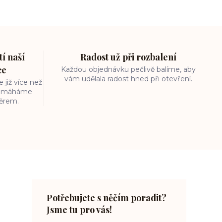
í naší
Radost už při rozbalení
ce
Každou objednávku pečlivě balíme, aby
vám udělala radost hned při otevření.
 již více než
 pomáháme
běrem.
Potřebujete s něčím poradit?
Jsme tu pro vás!