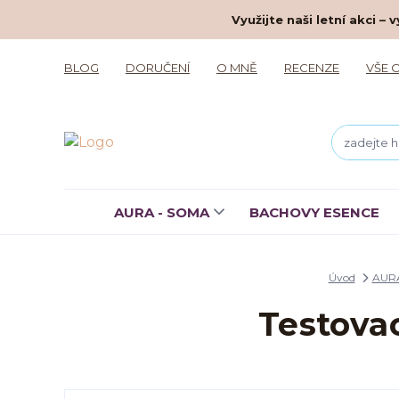
Využijte naši letní akci 
BLOG
DORUČENÍ
O MNĚ
RECENZE
VŠE 
AURA - SOMA
BACHOVY ESENCE
Úvod
AUR
Testova