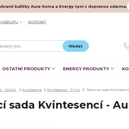
– vybrané balíčky Aura-Soma a Energy nyní s dopravou zdarma.
O NÁKUPU
KONTAKT
Hledat
OSTATNÍ PRODUKTY
ENERGY PRODUKTY
KO
A - SOMA
Kvintesence
Kvintesence - 2,5 ml
Testovací sada Kvintesen
cí sada Kvintesencí - A