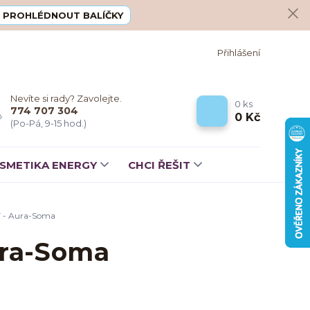
PROHLÉDNOUT BALÍČKY
Přihlášení
Nevíte si rady? Zavolejte.
0
ks
774 707 304
0 Kč
(Po-Pá, 9-15 hod.)
SMETIKA ENERGY
CHCI ŘEŠIT
cí - Aura-Soma
ura-Soma