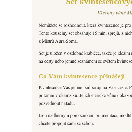
Set kvintesencový
Všechny vůně Mi
Nemůžete se rozhodnout, která kvintesence je pro
Tento kouzelný set obsahuje 15 mini sprejů, z ni
z Mistrů Aura-Soma.
Set je uložen v ozdobné krabičce, takže je ideální 
na cesty nebo jemné seznámení se světem kvintese
Co Vám kvintesence přinášejí
Kvintesence Vás jemně podporují na Vaší cestě. Po
přítomní v okamžiku. Jejich éterické vůně dokážou
pozvednout náladu.
Jsou nádherným pomocníkem při meditaci, modlitbě
chcete propojit sami se sebou.