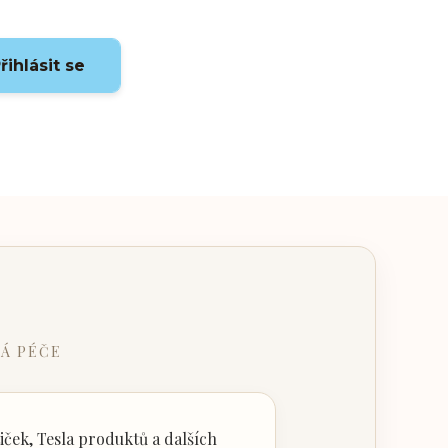
řihlásit se
Á PÉČE
ček, Tesla produktů a dalších