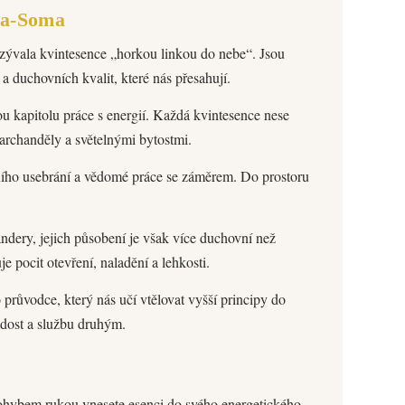
ra-Soma
ývala kvintesence „horkou linkou do nebe“. Jsou
a duchovních kvalit, které nás přesahují.
u kapitolu práce s energií. Každá kvintesence nese
archanděly a světelnými bytostmi.
ního usebrání a vědomé práce se záměrem. Do prostoru
dery, jejich působení je však více duchovní než
 pocit otevření, naladění a lehkosti.
ůvodce, který nás učí vtělovat vyšší principy do
adost a službu druhým.
ohybem rukou vnesete esenci do svého energetického