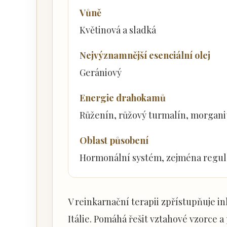
Vůně
Květinová a sladká
Nejvýznamnější esenciální olej
Gerániový
Energie drahokamů
Růženín, růžový turmalín, morgani
Oblast působení
Hormonální systém, zejména regula
V reinkarnační terapii zpřístupňuje i
Itálie. Pomáhá řešit vztahové vzorce 