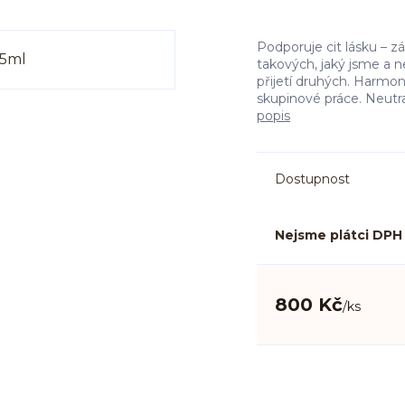
Podporuje cit lásku – z
takových, jaký jsme a 
přijetí druhých. Harmon
skupinové práce. Neutral
popis
Dostupnost
Nejsme plátci DPH
800 Kč
/
ks