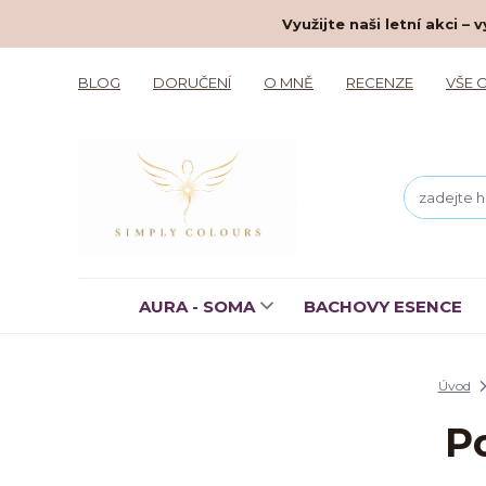
Využijte naši letní akci 
BLOG
DORUČENÍ
O MNĚ
RECENZE
VŠE 
AURA - SOMA
BACHOVY ESENCE
Úvod
P