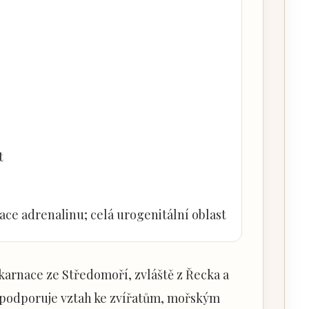
t
ce adrenalinu; celá urogenitální oblast
nkarnace ze Středomoří, zvláště z Řecka a
a podporuje vztah ke zvířatům, mořským