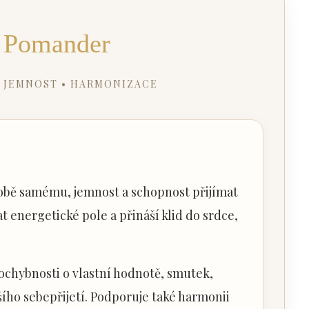
 Pomander
 • JEMNOST • HARMONIZACE
obě samému, jemnost a schopnost přijímat
 energetické pole a přináší klid do srdce,
pochybnosti o vlastní hodnotě, smutek,
šího sebepřijetí. Podporuje také harmonii