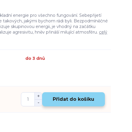
ákladní energie pro všechno fungování. Sebepřijetí
ne takových, jakými bychom rádi byli. Bezpodmíněčné
izuje skupinovou energii, je vhodný na začátku
izuje agresivitu, hněv přináší milující atmosféru.
celý
do 3 dnů
Přidat do košíku