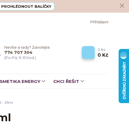
PROHLÉDNOUT BALÍČKY
Přihlášení
Nevíte si rady? Zavolejte.
0
ks
774 707 304
0 Kč
(Po-Pá, 9-15 hod.)
SMETIKA ENERGY
CHCI ŘEŠIT
 - 25ml
ml