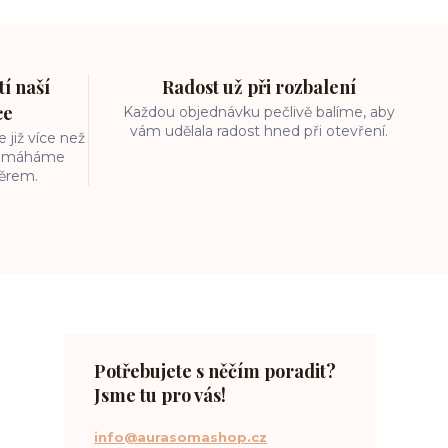
í naší
Radost už při rozbalení
ce
Každou objednávku pečlivě balíme, aby
vám udělala radost hned při otevření.
 již více než
 pomáháme
běrem.
Potřebujete s něčím poradit?
Jsme tu pro vás!
info@aurasomashop.cz