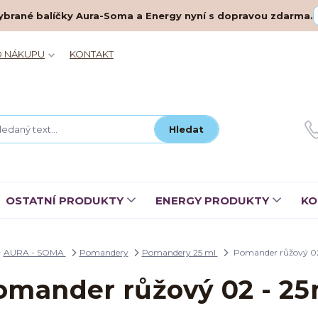
– vybrané balíčky Aura-Soma a Energy nyní s dopravou zdarma.
O NÁKUPU
KONTAKT
Hledat
OSTATNÍ PRODUKTY
ENERGY PRODUKTY
KO
AURA - SOMA
Pomandery
Pomandery 25 ml
Pomander růžový 02
omander růžový 02 - 25