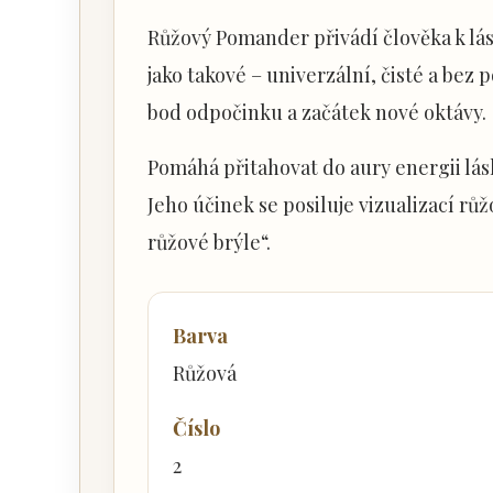
Růžový Pomander přivádí člověka k lás
jako takové – univerzální, čisté a bez
bod odpočinku a začátek nové oktávy.
Pomáhá přitahovat do aury energii lás
Jeho účinek se posiluje vizualizací růž
růžové brýle“.
Barva
Růžová
Číslo
2