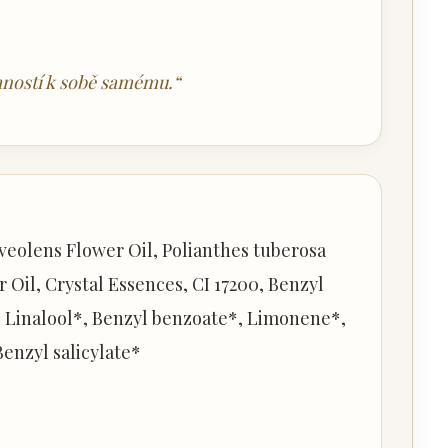
mností k sobě samému.“
veolens Flower Oil, Polianthes tuberosa
Oil, Crystal Essences, CI 17200, Benzyl
*, Linalool*, Benzyl benzoate*, Limonene*,
Benzyl salicylate*