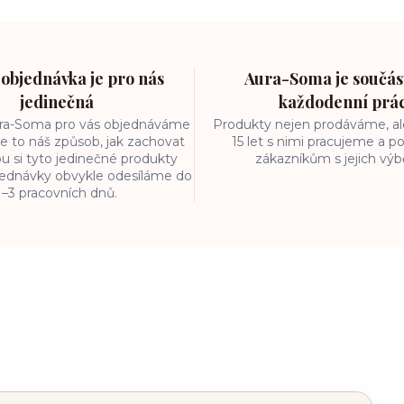
objednávka je pro nás
Aura-Soma je součást
jedinečná
každodenní prá
ura-Soma pro vás objednáváme
Produkty nejen prodáváme, ale
e to náš způsob, jak zachovat
15 let s nimi pracujeme a
ou si tyto jedinečné produkty
zákazníkům s jejich vý
bjednávky obvykle odesíláme do
1–3 pracovních dnů.