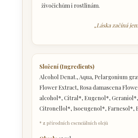
živočichům i rostlinám.
„Láska začíná je
Složení (Ingredients)
Alcohol Denat., Aqua, Pelargonium gra
Flower Extract, Rosa damascena Flower 
alcohol*, Citral*, Eugenol*, Geraniol
Citronellol*, Isoeugenol*, Farnesol*, 
* z přírodních esenciálních olejů