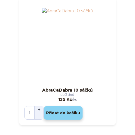
AbraCaDabra 10 sáčků
do 3 dnů
125 Kč
/
ks
Přidat do košíku