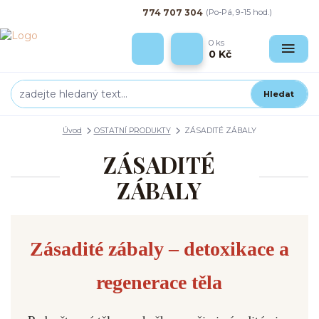
774 707 304
(Po-Pá, 9-15 hod.)
0
ks
0 Kč
Hledat
Úvod
OSTATNÍ PRODUKTY
ZÁSADITÉ ZÁBALY
ZÁSADITÉ
ZÁBALY
Zásadité zábaly – detoxikace a
regenerace těla