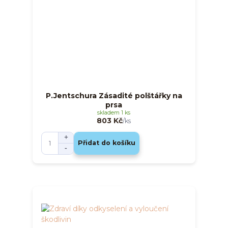
P.Jentschura Zásadité polštářky na
prsa
skladem 1 ks
803 Kč
/
ks
Přidat do košíku