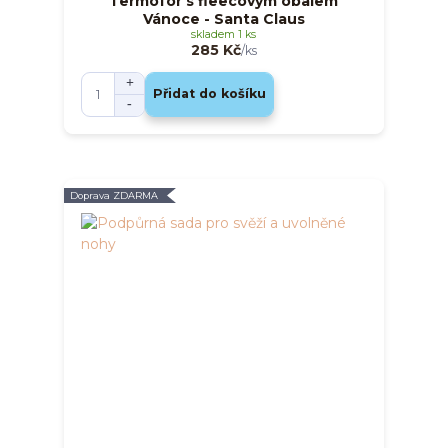
Termofor s fleecovým obalem
Vánoce - Santa Claus
skladem 1 ks
285 Kč
/
ks
Přidat do košíku
Doprava ZDARMA