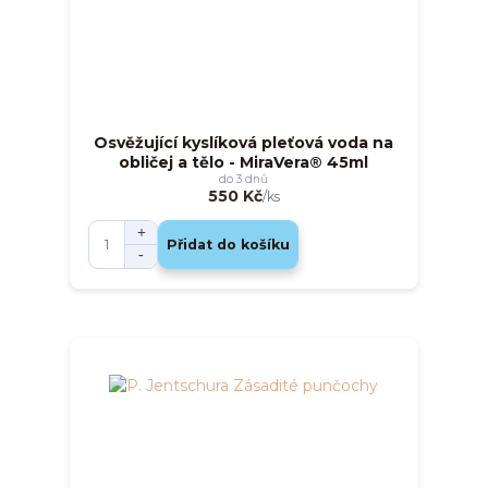
Osvěžující kyslíková pleťová voda na
obličej a tělo - MiraVera® 45ml
do 3 dnů
550 Kč
/
ks
Přidat do košíku