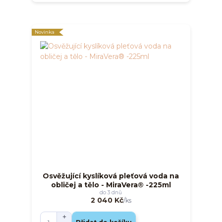
Novinka
Osvěžující kyslíková pleťová voda na
obličej a tělo - MiraVera® -225ml
do 3 dnů
2 040 Kč
/
ks