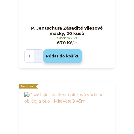
P. Jentschura Zásadité vliesové
masky, 20 kusů
skladem 2 ks
670 Kč
/
ks
Přidat do košíku
Novinka