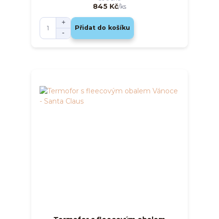
845 Kč
/
ks
Přidat do košíku