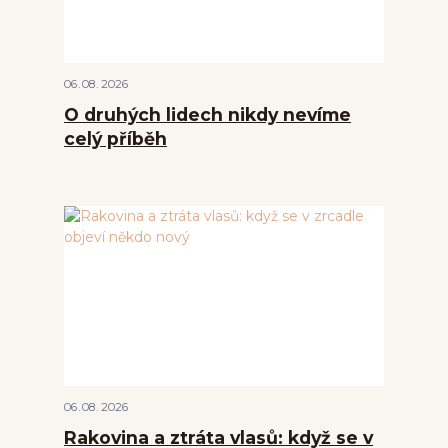
06
08
2026
O druhých lidech nikdy nevíme
celý příběh
06
08
2026
Rakovina a ztráta vlasů: když se v