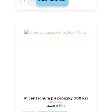
Přidat do košíku
P. Jentschura pH proužky (100 ks)
do 5 dnů
440 Kč
/
ks