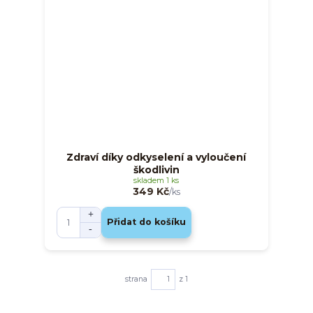
Zdraví díky odkyselení a vyloučení
škodlivin
skladem 1 ks
349 Kč
/
ks
Přidat do košíku
strana
z 1