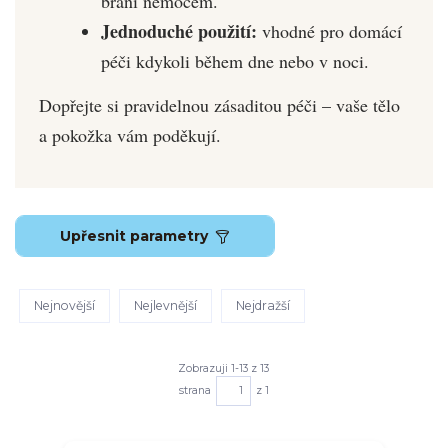
brání nemocem.
Jednoduché použití:
vhodné pro domácí
péči kdykoli během dne nebo v noci.
Dopřejte si pravidelnou zásaditou péči – vaše tělo
a pokožka vám poděkují.
Upřesnit parametry
Nejnovější
Nejlevnější
Nejdražší
Zobrazuji 1-13 z 13
strana
z 1