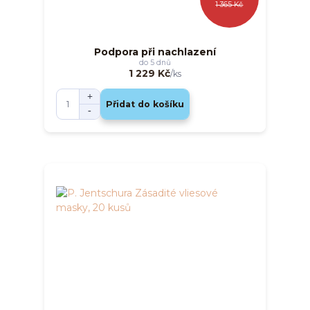
1 365 Kč
Podpora při nachlazení
do 5 dnů
1 229 Kč
/
ks
Přidat do košíku