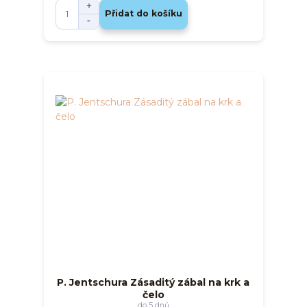
Přidat do košíku
P. Jentschura Zásaditý zábal na krk a
čelo
do 5 dnů