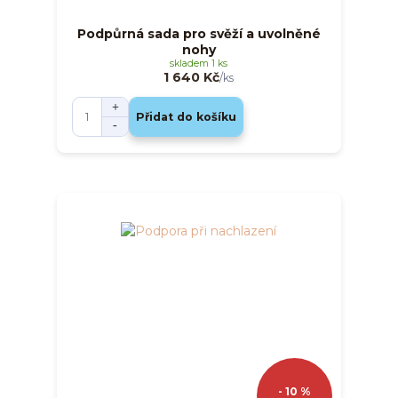
Podpůrná sada pro svěží a uvolněné
nohy
skladem 1 ks
1 640 Kč
/
ks
Přidat do košíku
- 10 %