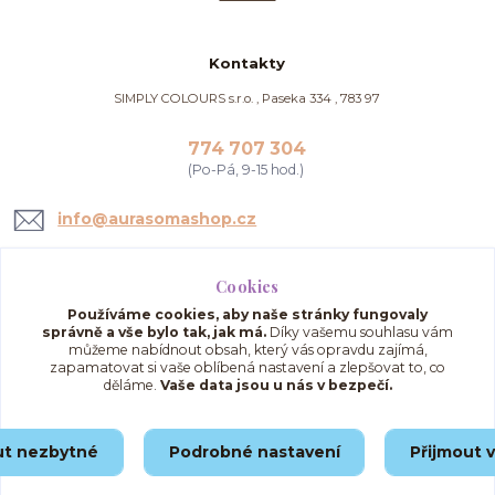
Kontakty
SIMPLY COLOURS s.r.o. , Paseka 334 , 783 97
774 707 304
(Po-Pá, 9-15 hod.)
info@aurasomashop.cz
Cookies
Používáme cookies, aby naše stránky fungovaly
správně a vše bylo tak, jak má.
Díky vašemu souhlasu vám
můžeme nabídnout obsah, který vás opravdu zajímá,
zapamatovat si vaše oblíbená nastavení a zlepšovat to, co
děláme.
Vaše data jsou u nás v bezpečí.
Upravit sběr cookies.
ut nezbytné
Podrobné nastavení
Přijmout 
© 2025 AuraSomaShop.cz – provozovatel Simply Colours s.r.o., IČO: 02562286, se
sídlem Paseka 334, 783 97, Česká republika.