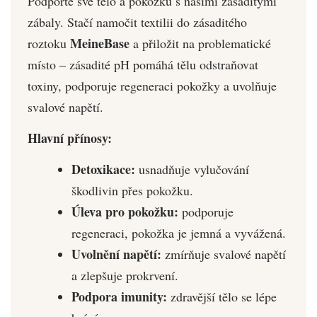
Podpořte své tělo a pokožku s našimi zásaditými
zábaly. Stačí namočit textilii do zásaditého
MeineBase
roztoku
a přiložit na problematické
místo – zásadité pH pomáhá tělu odstraňovat
toxiny, podporuje regeneraci pokožky a uvolňuje
svalové napětí.
Hlavní přínosy:
Detoxikace:
usnadňuje vylučování
škodlivin přes pokožku.
Úleva pro pokožku:
podporuje
regeneraci, pokožka je jemná a vyvážená.
Uvolnění napětí:
zmírňuje svalové napětí
a zlepšuje prokrvení.
Podpora imunity:
zdravější tělo se lépe