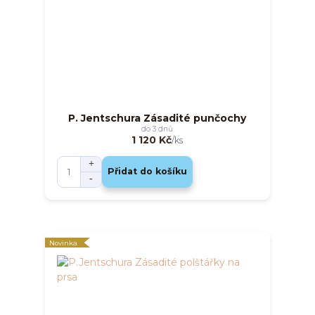
P. Jentschura Zásadité punčochy
do 3 dnů
1 120 Kč
/
ks
Přidat do košíku
Novinka