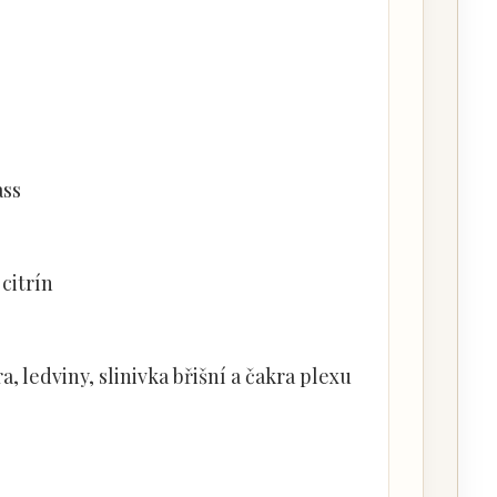
ass
 citrín
a, ledviny, slinivka břišní a čakra plexu