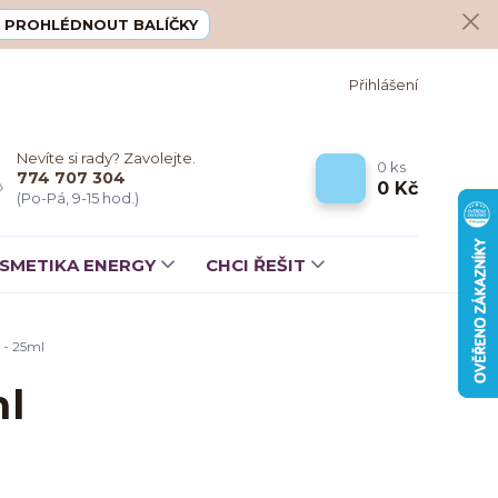
PROHLÉDNOUT BALÍČKY
Přihlášení
Nevíte si rady? Zavolejte.
0
ks
774 707 304
0 Kč
(Po-Pá, 9-15 hod.)
SMETIKA ENERGY
CHCI ŘEŠIT
 - 25ml
ml