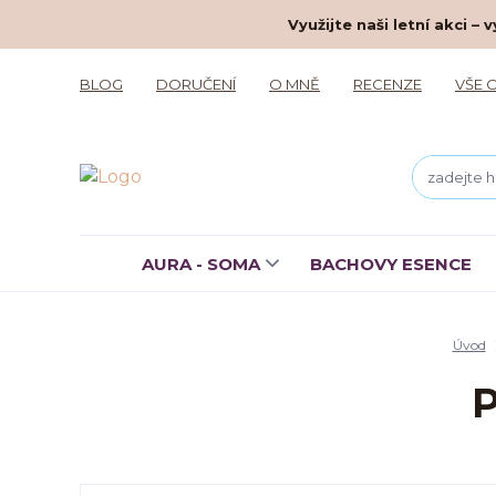
Využijte naši letní akci 
BLOG
DORUČENÍ
O MNĚ
RECENZE
VŠE 
AURA - SOMA
BACHOVY ESENCE
Úvod
P