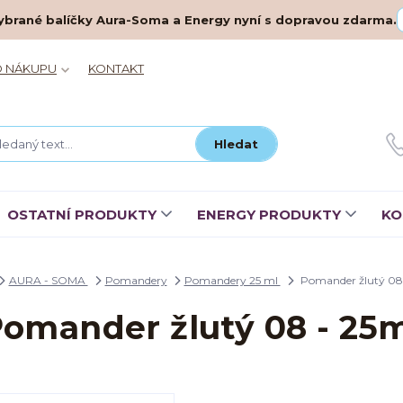
– vybrané balíčky Aura-Soma a Energy nyní s dopravou zdarma.
O NÁKUPU
KONTAKT
Hledat
OSTATNÍ PRODUKTY
ENERGY PRODUKTY
KO
AURA - SOMA
Pomandery
Pomandery 25 ml
Pomander žlutý 08
omander žlutý 08 - 25