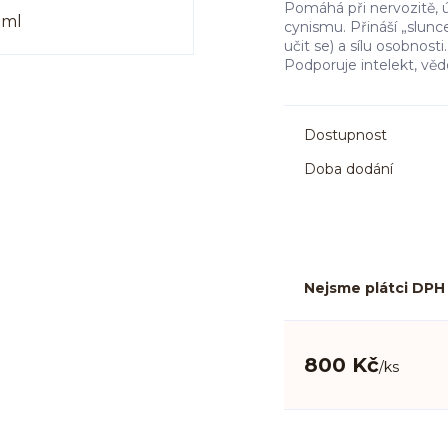
Pomáhá při nervozitě, ú
cynismu. Přináší „slunc
učit se) a sílu osobnosti
Podporuje intelekt, věd
Dostupnost
Doba dodání
Nejsme plátci DPH
800 Kč
/
ks