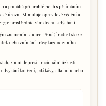
ělo a pomáhá při problémech s přijímáním
ické úrovni. Stimuluje opravdové vědění a
ergie prostřednictvím dechu a dýchání.
vým znamením slunce. Přináší radost skrze
 dotek nebo vnímání krásy každodenního
ích, zimní depresi, iracionální úzkosti
 odvykání kouření, pití kávy, alkoholu nebo