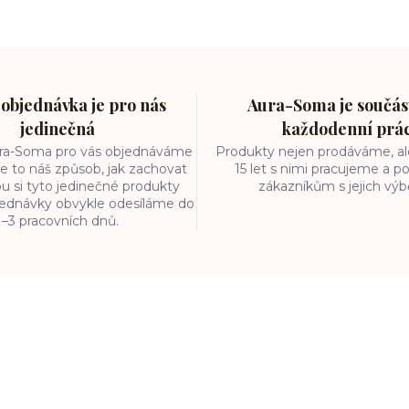
objednávka je pro nás
Aura-Soma je součást
jedinečná
každodenní prá
ura-Soma pro vás objednáváme
Produkty nejen prodáváme, ale
e to náš způsob, jak zachovat
15 let s nimi pracujeme a
ou si tyto jedinečné produkty
zákazníkům s jejich vý
bjednávky obvykle odesíláme do
1–3 pracovních dnů.