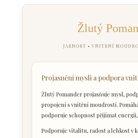
Žlutý Poma
JASNOST • VNITŘNÍ MOUDRO
Projasnění mysli a podpora vnitř
Žlutý Pomander projasňuje mysl, podpo
propojení s vnitřní moudrostí. Pomáhá
podporuje schopnost přijímat energii, 
Podporuje vitalitu, radost a lehkost v