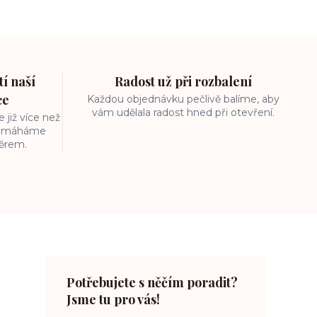
í naší
Radost už při rozbalení
ce
Každou objednávku pečlivě balíme, aby
vám udělala radost hned při otevření.
 již více než
 pomáháme
běrem.
Potřebujete s něčím poradit?
Jsme tu pro vás!