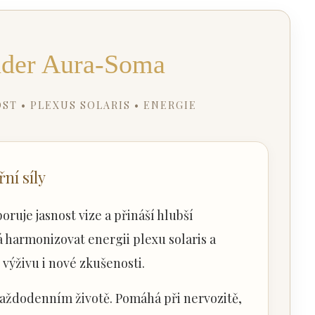
nder Aura-Soma
ST • PLEXUS SOLARIS • ENERGIE
ní síly
ruje jasnost vize a přináší hlubší
 harmonizovat energii plexu solaris a
výživu i nové zkušenosti.
 každodenním životě. Pomáhá při nervozitě,