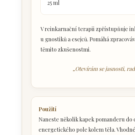
25 ml
V reinkarnační terapii zpřístupňuje in
u gnostiků a esejců. Pomáhá zpracováv
těmito zkušenostmi.
„Otevírám se jasnosti, rad
Použití
Naneste několik kapek pomanderu do d
energetického pole kolem těla. Vhodné 