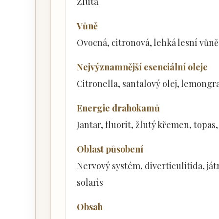
Žlutá
Vůně
Ovocná, citronová, lehká lesní vůně
Nejvýznamnější esenciální oleje
Citronella, santalový olej, lemongr
Energie drahokamů
Jantar, fluorit, žlutý křemen, topas,
Oblast působení
Nervový systém, diverticulitida, játr
solaris
Obsah