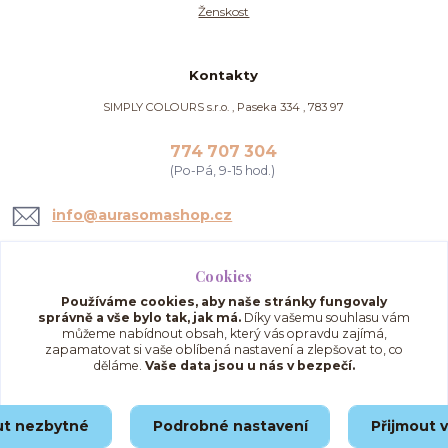
Ženskost
Kontakty
SIMPLY COLOURS s.r.o. , Paseka 334 , 783 97
774 707 304
(Po-Pá, 9-15 hod.)
info@aurasomashop.cz
Cookies
Používáme cookies, aby naše stránky fungovaly
správně a vše bylo tak, jak má.
Díky vašemu souhlasu vám
můžeme nabídnout obsah, který vás opravdu zajímá,
zapamatovat si vaše oblíbená nastavení a zlepšovat to, co
děláme.
Vaše data jsou u nás v bezpečí.
Upravit sběr cookies.
ut nezbytné
Podrobné nastavení
Přijmout 
© 2025 AuraSomaShop.cz – provozovatel Simply Colours s.r.o., IČO: 02562286, se