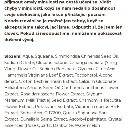
přijmout omyly minulosti na cestě učení se. Vidět
chyby v minulosti, když se nám nedařilo dosáhnout
svoje očekávání, jako lekce přinášející poznání.
Neodsuzování se je možné jen tehdy, když se
akceptujeme takoví, jací jsme. Odpustit si, že jsem jen
člověk. Pokud si neodpustíme, nemůžeme pokračovat
duševní vývoj.
Složení:
Aqua, Squalane, Simmondsia Chinensis Seed Oil,
Sodium Citrate, Gluconolactone, Cananga odorata (Ylang
Ylang) Flower Oil, Sodium Benzoate, Glycerin, Citric Acid,
Hamamelis Virginiana Leaf Extract, Tocopherol, Alcohol
denat., Croton Lechleri Resin Extract, Calcium Gluconate,
Helianthus Annuus Seed Oil, Carthamus Tinctorius Flower
Extract, Rosa damascena Flower Extract, Silybum
Marianum (Milk Thistle) Seed Extract, Chamomilla Recutita
Flower Extract, Potassium Sorbate, Viburnum opulus Bark
Extract, Sorbic Acid, CI17200, Quillaja Saponaria Bark
Extract, Dunaliella Salina Extract, Ascorbyl palmitate, Crystal
Essences (Rose Quartz, Danburite, Watermelon