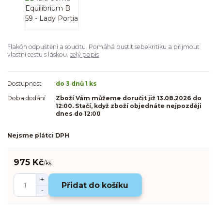
Flakón odpuštění a soucitu. Pomáhá pustit sebekritiku a přijmout
vlastní cestu s láskou.
celý popis
Dostupnost
do 3 dnů 1 ks
Doba dodání
Zboží Vám můžeme doručit již 13.08.2026 do
12:00. Stačí, když zboží objednáte nejpozději
dnes do 12:00
Nejsme plátci DPH
975 Kč
/
ks
Přidat do košíku