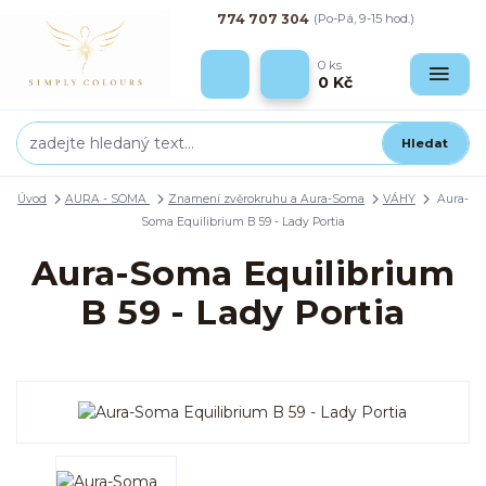
774 707 304
(Po-Pá, 9-15 hod.)
0
ks
0 Kč
Hledat
Úvod
AURA - SOMA
Znamení zvěrokruhu a Aura-Soma
VÁHY
Aura-
Soma Equilibrium B 59 - Lady Portia
Aura-Soma Equilibrium
B 59 - Lady Portia