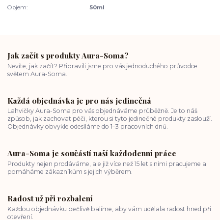
Objem:
50ml
Jak začít s produkty Aura-Soma?
Nevíte, jak začít? Připravili jsme pro vás jednoduchého průvodce
světem Aura-Soma.
Každá objednávka je pro nás jedinečná
Lahvičky Aura-Soma pro vás objednáváme průběžně. Je to náš
způsob, jak zachovat péči, kterou si tyto jedinečné produkty zaslouží.
Objednávky obvykle odesíláme do 1–3 pracovních dnů.
Aura-Soma je součástí naší každodenní práce
Produkty nejen prodáváme, ale již více než 15 let s nimi pracujeme a
pomáháme zákazníkům s jejich výběrem.
Radost už při rozbalení
Každou objednávku pečlivě balíme, aby vám udělala radost hned při
otevření.