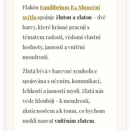
Flakón
Equilibrium B4 Sluneční
světlo
spojuje
žlutou a zlatou
– dvě
barvy, které krásně pracují s
tématem radosti, vědomí vlastní
hodnoty, jasnosti a vnitřní
moudrosti.
Žlutá bývá v barevné symbolice
spojována s učením, komunikací,
lehkostí a jasností mysli. Zlatá nás
vede hlouběji – k moudrosti,
zkušenostem a k tomu, co bychom
mohli nazvat
vnitřním zlatem
.