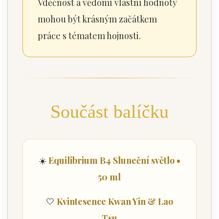
Vděčnost a vědomí vlastní hodnoty
mohou být krásným začátkem
práce s tématem hojnosti.
Součást balíčku
☀️
Equilibrium B4 Sluneční světlo •
50 ml
🤍
Kvintesence Kwan Yin & Lao
Tsu