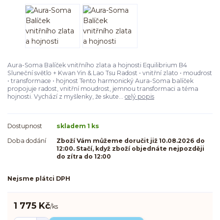
Aura-Soma Balíček vnitřního zlata a hojnosti Equilibrium B4
Sluneční světlo + Kwan Yin & Lao Tsu Radost • vnitřní zlato • moudrost
• transformace • hojnost Tento harmonický Aura-Soma balíček
propojuje radost, vnitřní moudrost, jemnou transformaci a téma
hojnosti. Vychází z myšlenky, že skute...
celý popis
Dostupnost
skladem 1 ks
Doba dodání
Zboží Vám můžeme doručit již 10.08.2026 do
12:00. Stačí, když zboží objednáte nejpozději
do zítra do 12:00
Nejsme plátci DPH
1 775 Kč
/
ks