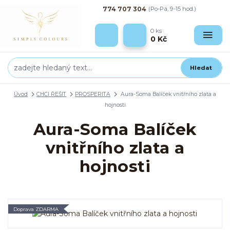
774 707 304
(Po-Pá, 9-15 hod.)
0
ks
0 Kč
Hledat
Úvod
CHCI ŘEŠIT
PROSPERITA
Aura-Soma Balíček vnitřního zlata a
hojnosti
Aura-Soma Balíček
vnitřního zlata a
hojnosti
Doprava ZDARMA