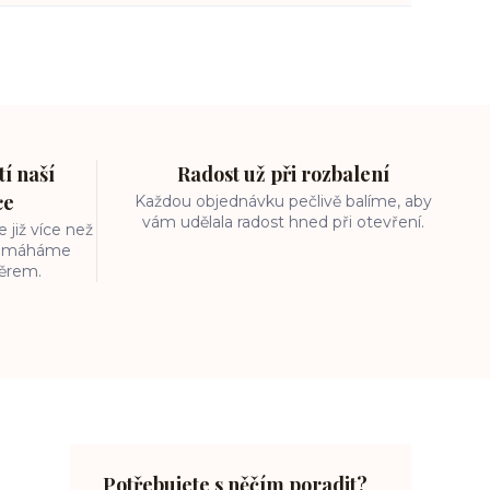
í naší
Radost už při rozbalení
ce
Každou objednávku pečlivě balíme, aby
vám udělala radost hned při otevření.
 již více než
 pomáháme
běrem.
Potřebujete s něčím poradit?