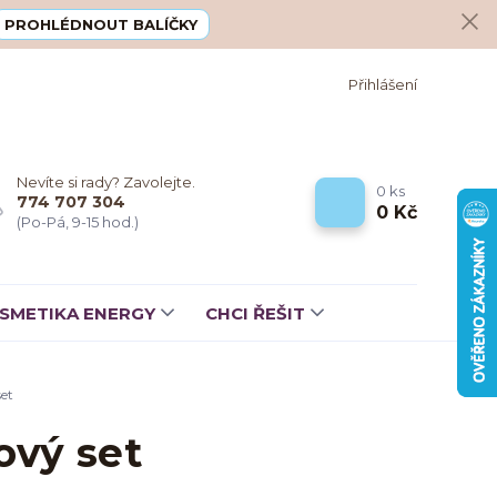
PROHLÉDNOUT BALÍČKY
Přihlášení
Nevíte si rady? Zavolejte.
0
ks
774 707 304
0 Kč
(Po-Pá, 9-15 hod.)
SMETIKA ENERGY
CHCI ŘEŠIT
et
ový set