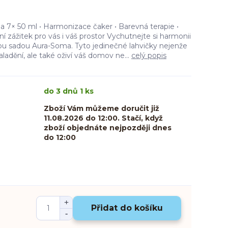
 7× 50 ml • Harmonizace čaker • Barevná terapie •
í zážitek pro vás i váš prostor Vychutnejte si harmonii
vou sadou Aura-Soma. Tyto jedinečné lahvičky nejenže
aladění, ale také oživí váš domov ne...
celý popis
do 3 dnů 1 ks
Zboží Vám můžeme doručit již
11.08.2026 do 12:00. Stačí, když
zboží objednáte nejpozději dnes
do 12:00
Přidat do košíku