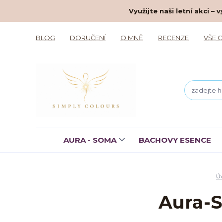
Využijte naši letní akci 
BLOG
DORUČENÍ
O MNĚ
RECENZE
VŠE 
AURA - SOMA
BACHOVY ESENCE
Ú
Aura-S