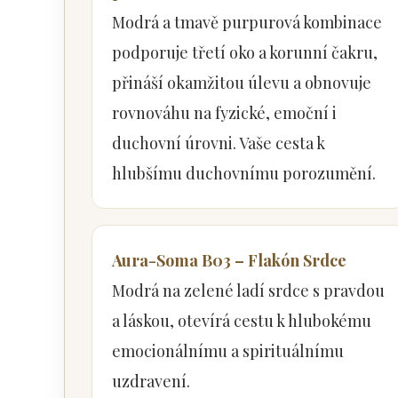
Modrá a tmavě purpurová kombinace
podporuje třetí oko a korunní čakru,
přináší okamžitou úlevu a obnovuje
rovnováhu na fyzické, emoční i
duchovní úrovni. Vaše cesta k
hlubšímu duchovnímu porozumění.
Aura-Soma B03 – Flakón Srdce
Modrá na zelené ladí srdce s pravdou
a láskou, otevírá cestu k hlubokému
emocionálnímu a spirituálnímu
uzdravení.