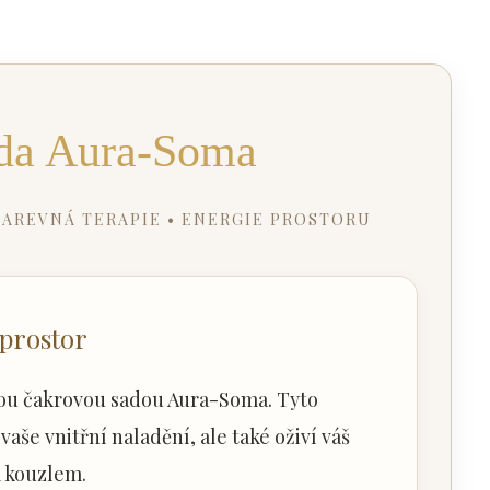
da Aura-Soma
 BAREVNÁ TERAPIE • ENERGIE PROSTORU
 prostor
lkou čakrovou sadou Aura-Soma. Tyto
aše vnitřní naladění, ale také oživí váš
 kouzlem.