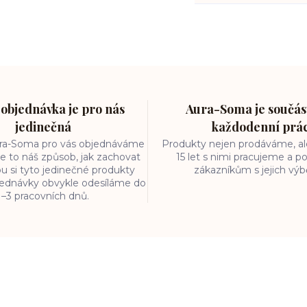
objednávka je pro nás
Aura-Soma je součást
jedinečná
každodenní prá
ura-Soma pro vás objednáváme
Produkty nejen prodáváme, ale
e to náš způsob, jak zachovat
15 let s nimi pracujeme a
ou si tyto jedinečné produkty
zákazníkům s jejich vý
bjednávky obvykle odesíláme do
1–3 pracovních dnů.