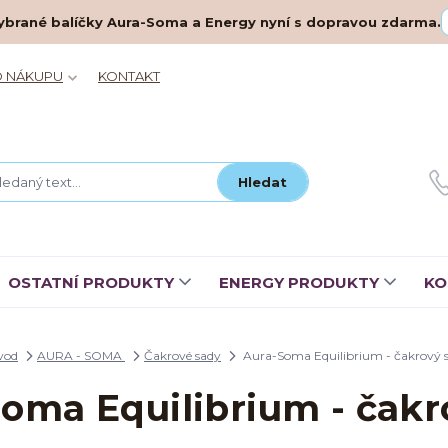
– vybrané balíčky Aura-Soma a Energy nyní s dopravou zdarma.
O NÁKUPU
KONTAKT
Hledat
OSTATNÍ PRODUKTY
ENERGY PRODUKTY
KO
vod
AURA - SOMA
Čakrové sady
Aura-Soma Equilibrium - čakrový s
oma Equilibrium - čakr