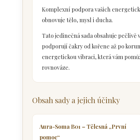
Komplexní podpora vašich energetický
obnovuje tělo, mysl i ducha.
Tato jedinečná sada obsahuje pečlivě 
podporují čakry od kořene až po korun
energetickou vibraci, která vám pomůž
rovnováze.
Obsah sady a jejich účinky
Aura-Soma B01 – Tělesná „První
pomoc“