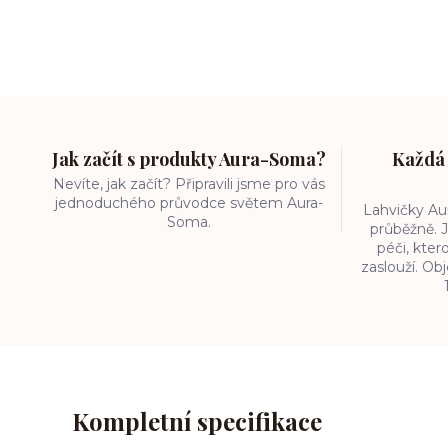
Jak začít s produkty Aura-Soma?
Každá 
Nevíte, jak začít? Připravili jsme pro vás
jednoduchého průvodce světem Aura-
Lahvičky A
Soma.
průběžně. J
péči, kter
zaslouží. O
Kompletní specifikace