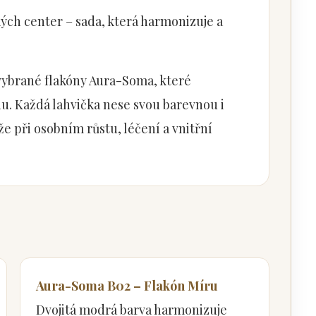
ch center – sada, která harmonizuje a
vybrané flakóny Aura-Soma, které
u. Každá lahvička nese svou barevnou i
e při osobním růstu, léčení a vnitřní
Aura-Soma B02 – Flakón Míru
Dvojitá modrá barva harmonizuje