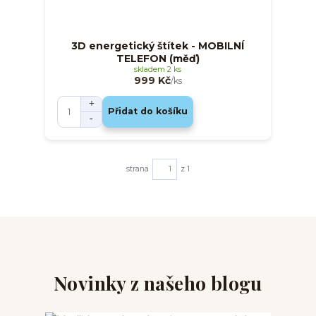
3D energetický štítek - MOBILNÍ
TELEFON (měď)
skladem 2 ks
999 Kč
/
ks
Přidat do košíku
strana
z 1
Novinky z našeho blogu