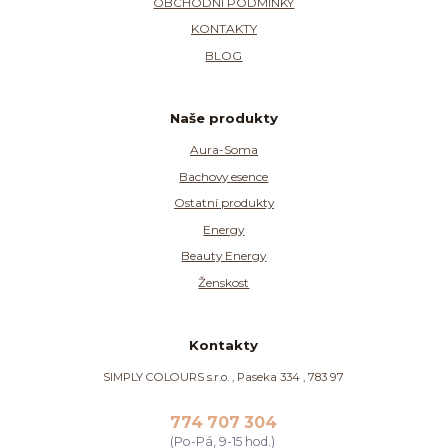
OBCHODNÍ PODMÍNKY
KONTAKTY
BLOG
Naše produkty
Aura-Soma
Bachovy esence
Ostatní produkty
Energy
Beauty Energy
Ženskost
Kontakty
SIMPLY COLOURS s.r.o. , Paseka 334 , 783 97
774 707 304
(Po-Pá, 9-15 hod.)