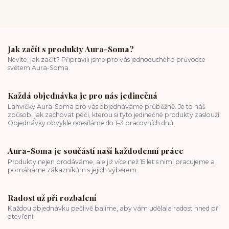
Jak začít s produkty Aura-Soma?
Nevíte, jak začít? Připravili jsme pro vás jednoduchého průvodce
světem Aura-Soma.
Každá objednávka je pro nás jedinečná
Lahvičky Aura-Soma pro vás objednáváme průběžně. Je to náš
způsob, jak zachovat péči, kterou si tyto jedinečné produkty zaslouží.
Objednávky obvykle odesíláme do 1–3 pracovních dnů.
Aura-Soma je součástí naší každodenní práce
Produkty nejen prodáváme, ale již více než 15 let s nimi pracujeme a
pomáháme zákazníkům s jejich výběrem.
Radost už při rozbalení
Každou objednávku pečlivě balíme, aby vám udělala radost hned při
otevření.