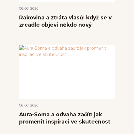
06
08
2026
Rakovina a ztráta vlasů: když se v
zrcadle objeví někdo nový
06
08
2026
Aura-Soma a odvaha začít: jak
proměnit inspiraci ve skutečnost