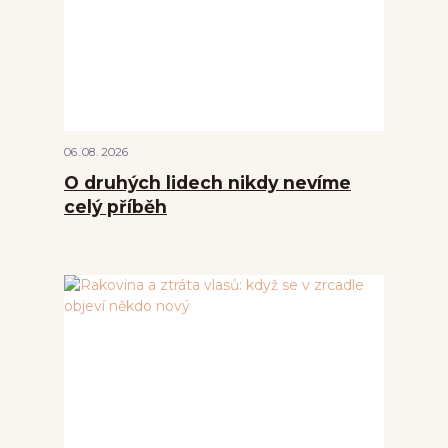
06
08
2026
O druhých lidech nikdy nevíme
celý příběh