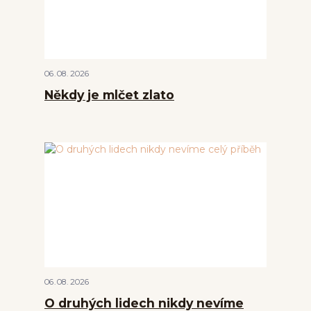
06
08
2026
Někdy je mlčet zlato
06
08
2026
O druhých lidech nikdy nevíme