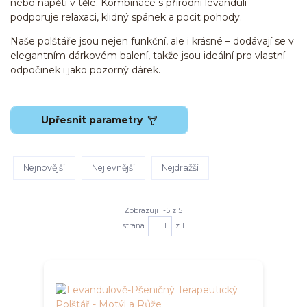
nebo napětí v těle. Kombinace s přírodní levandulí
podporuje relaxaci, klidný spánek a pocit pohody.
Naše polštáře jsou nejen funkční, ale i krásné – dodávají se v
elegantním dárkovém balení, takže jsou ideální pro vlastní
odpočinek i jako pozorný dárek.
Upřesnit parametry
Nejnovější
Nejlevnější
Nejdražší
Zobrazuji 1-5 z 5
strana
z 1