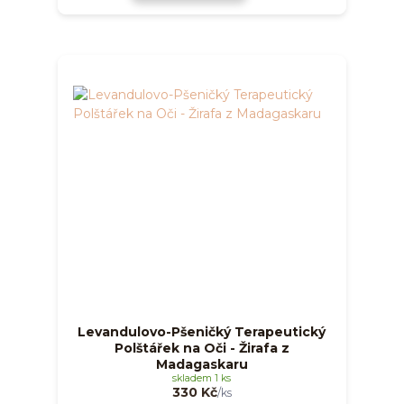
Levandulovo-Pšeničký Terapeutický
Polštářek na Oči - Žirafa z
Madagaskaru
skladem 1 ks
330 Kč
/
ks