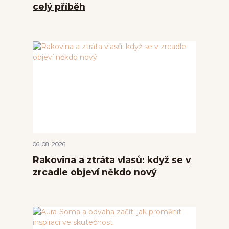
celý příběh
06
08
2026
Rakovina a ztráta vlasů: když se v
zrcadle objeví někdo nový