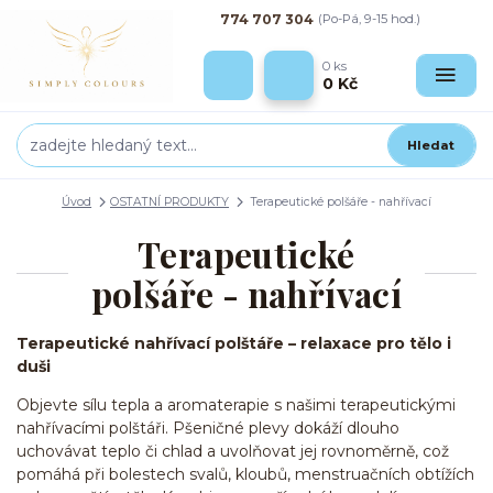
774 707 304
(Po-Pá, 9-15 hod.)
0
ks
0 Kč
Hledat
Úvod
OSTATNÍ PRODUKTY
Terapeutické polšáře - nahřívací
Terapeutické
polšáře - nahřívací
Terapeutické nahřívací polštáře – relaxace pro tělo i
duši
Objevte sílu tepla a aromaterapie s našimi terapeutickými
nahřívacími polštáři. Pšeničné plevy dokáží dlouho
uchovávat teplo či chlad a uvolňovat jej rovnoměrně, což
pomáhá při bolestech svalů, kloubů, menstruačních obtížích