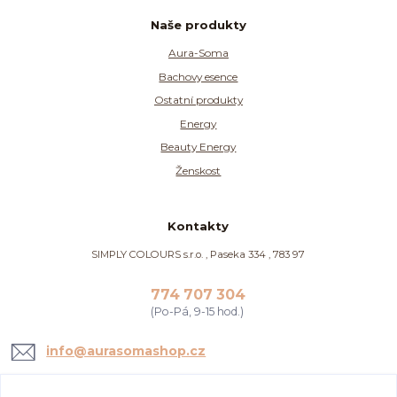
Naše produkty
Aura-Soma
Bachovy esence
Ostatní produkty
Energy
Beauty Energy
Ženskost
Kontakty
SIMPLY COLOURS s.r.o. , Paseka 334 , 783 97
774 707 304
(Po-Pá, 9-15 hod.)
info@aurasomashop.cz