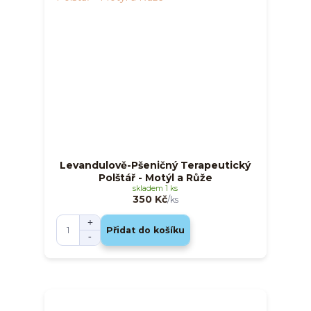
Levandulově-Pšeničný Terapeutický
Polštář - Motýl a Růže
skladem 1 ks
350 Kč
/
ks
Přidat do košíku