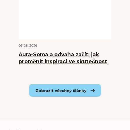
06
08
2026
Aura-Soma a odvaha začít: jak
proměnit inspiraci ve skutečnost
Zobrazit všechny články