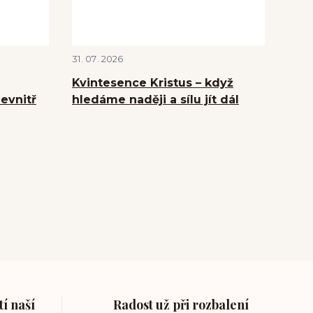
31
07
2026
Kvintesence Kristus – když
evnitř
hledáme naději a sílu jít dál
í naší
Radost už při rozbalení