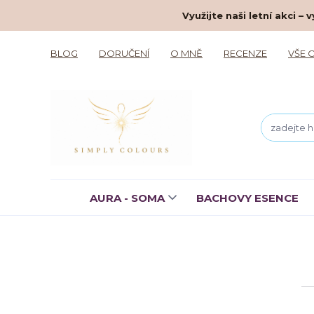
Využijte naši letní akci 
BLOG
DORUČENÍ
O MNĚ
RECENZE
VŠE 
AURA - SOMA
BACHOVY ESENCE