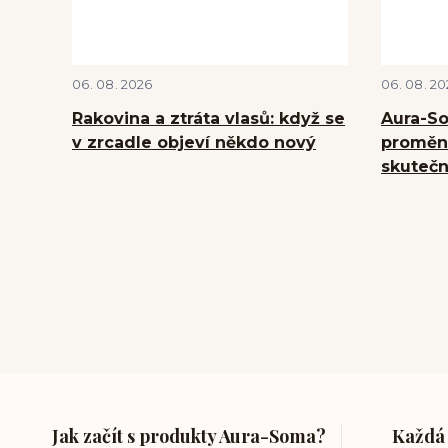
06
08
2026
06
08
20
Rakovina a ztráta vlasů: když se
Aura-So
v zrcadle objeví někdo nový
proměni
skutečn
Jak začít s produkty Aura-Soma?
Každá 