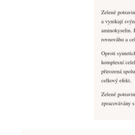
Zelené potravin
a vynikají svý
aminokyselin. 
rovnováhu a ce
Oproti synteti
komplexní celek
přirozená spolu
celkový efekt.
Zelené potravin
zpracovávány s 