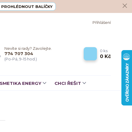
PROHLÉDNOUT BALÍČKY
Přihlášení
Nevíte si rady? Zavolejte.
0
ks
774 707 304
0 Kč
(Po-Pá, 9-15 hod.)
SMETIKA ENERGY
CHCI ŘEŠIT