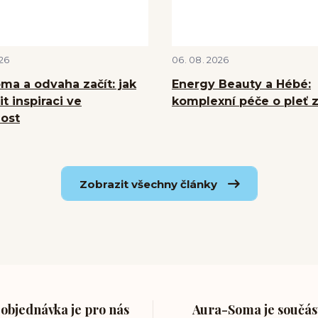
26
06
08
2026
ma a odvaha začít: jak
Energy Beauty a Hébé:
t inspiraci ve
komplexní péče o pleť z
ost
Zobrazit všechny články
objednávka je pro nás
Aura-Soma je součást