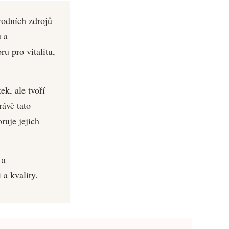
írodních zdrojů
 a
u pro vitalitu,
k, ale tvoří
rávě tato
ruje jejich
 a
 a kvality.