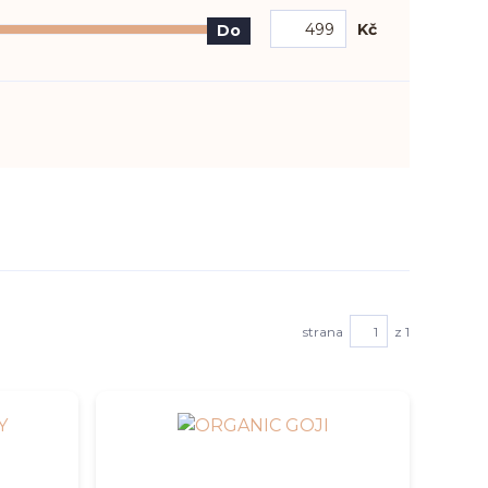
Kč
Do
strana
z 1