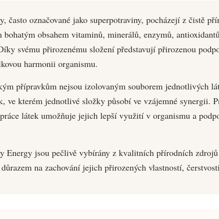
y, často označované jako superpotraviny, pocházejí z čistě př
m bohatým obsahem vitaminů, minerálů, enzymů, antioxidantů
Díky svému přirozenému složení představují přirozenou podpor
lkovou harmonii organismu.
ckým přípravkům nejsou izolovaným souborem jednotlivých láte
, ve kterém jednotlivé složky působí ve vzájemné synergii. P
práce látek umožňuje jejich lepší využití v organismu a podpo
y Energy jsou pečlivě vybírány z kvalitních přírodních zdrojů
důrazem na zachování jejich přirozených vlastností, čerstvosti