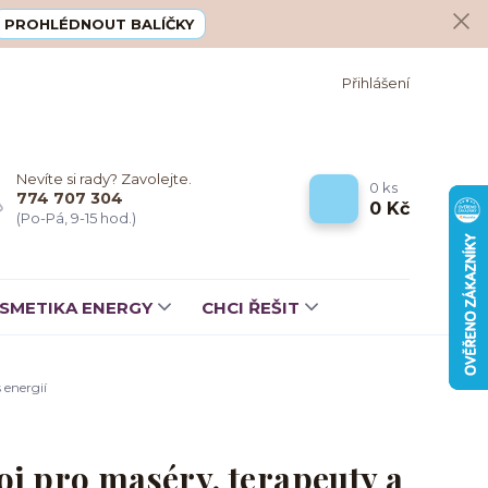
PROHLÉDNOUT BALÍČKY
Přihlášení
Nevíte si rady? Zavolejte.
0
ks
774 707 304
0 Kč
(Po-Pá, 9-15 hod.)
SMETIKA ENERGY
CHCI ŘEŠIT
 energií
j pro maséry, terapeuty a