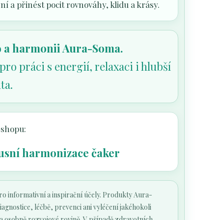
í a přinést pocit rovnováhy, klidu a krásy.
lo a harmonii Aura-Soma.
 práci s energií, relaxaci i hlubší
ta.
-shopu:
sní harmonizace čaker
 informativní a inspirační účely. Produkty Aura-
nostice, léčbě, prevenci ani vyléčení jakéhokoli
a osobně rozvojové rovině. V případě zdravotních,