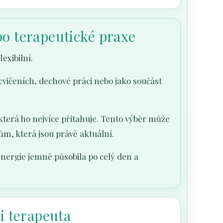
bo terapeutické praxe
exibilní.
 cvičeních, dechové práci nebo jako součást
 která ho nejvíce přitahuje. Tento výběr může
m, která jsou právě aktuální.
energie jemně působila po celý den a
 i terapeuta