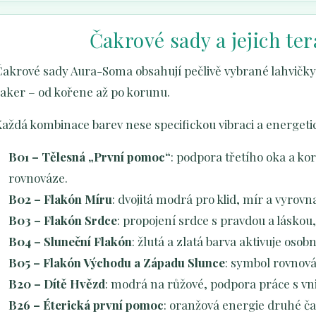
Čakrové sady a jejich ter
akrové sady Aura-Soma obsahují pečlivě vybrané lahvičky,
čaker – od kořene až po korunu.
Každá kombinace barev nese specifickou vibraci a energet
B01 – Tělesná „První pomoc“
: podpora třetího oka a ko
rovnováze.
B02 – Flakón Míru
: dvojitá modrá pro klid, mír a vyrov
B03 – Flakón Srdce
: propojení srdce s pravdou a lásko
B04 – Sluneční Flakón
: žlutá a zlatá barva aktivuje osob
B05 – Flakón Východu a Západu Slunce
: symbol rovnováh
B20 – Dítě Hvězd
: modrá na růžové, podpora práce s vn
B26 – Éterická první pomoc
: oranžová energie druhé ča