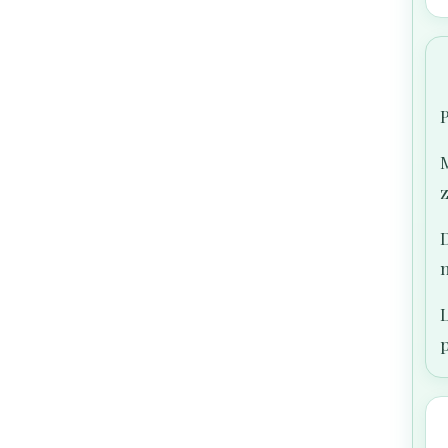
P
M
D
L