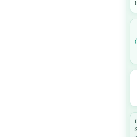
I
D
S
o