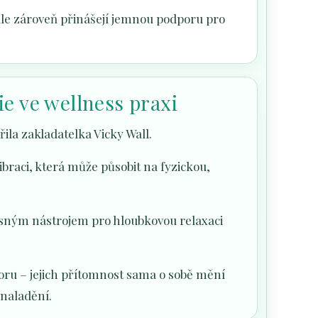
ale zároveň přinášejí jemnou podporu pro
e ve wellness praxi
ila zakladatelka Vicky Wall.
braci, která může působit na fyzickou,
ásným nástrojem pro hloubkovou relaxaci
toru – jejich přítomnost sama o sobě mění
 naladění.