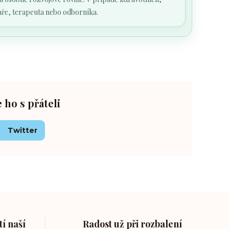
kaře, terapeuta nebo odborníka.
e ho s přáteli
Twitter
í naší
Radost už při rozbalení