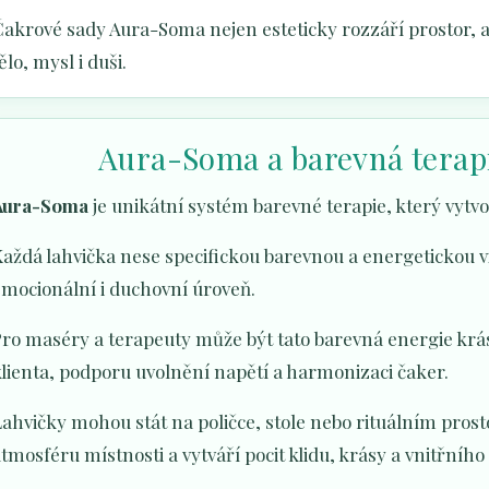
Čakrové sady Aura-Soma nejen esteticky rozzáří prostor, 
ělo, mysl i duši.
Aura-Soma a barevná terapi
Aura-Soma
je unikátní systém barevné terapie, který vytvoř
aždá lahvička nese specifickou barevnou a energetickou vi
emocionální i duchovní úroveň.
Pro maséry a terapeuty může být tato barevná energie kr
lienta, podporu uvolnění napětí a harmonizaci čaker.
ahvičky mohou stát na poličce, stole nebo rituálním pros
tmosféru místnosti a vytváří pocit klidu, krásy a vnitřního