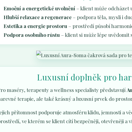
Emoční a energetické uvolnění
– klient může odcházet 
Hlubší relaxace a regenerace
– podpora těla, mysli i du
Estetika a energie prostoru
– prostředí působí harmonic
Podpora osobního růstu
– klient si může lépe uvědomit s
Luxusní doplněk pro ha
ro maséry, terapeuty a wellness specialisty představují
Au
arevné terapie, ale také krásný a luxusní prvek do prosto
Jejich přítomnost podporuje atmosféru klidu, jemnosti a 
rostředí, ve kterém se klient cítí bezpečněji, otevřeněji a 