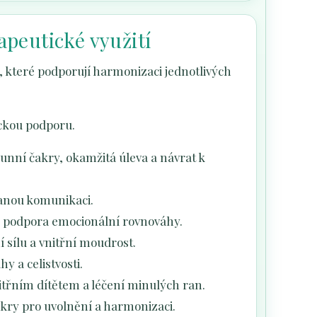
apeutické využití
 které podporují harmonizaci jednotlivých
ickou podporu.
runní čakry, okamžitá úleva a návrat k
nanou komunikaci.
u, podpora emocionální rovnováhy.
ní sílu a vnitřní moudrost.
y a celistvosti.
itřním dítětem a léčení minulých ran.
kry pro uvolnění a harmonizaci.