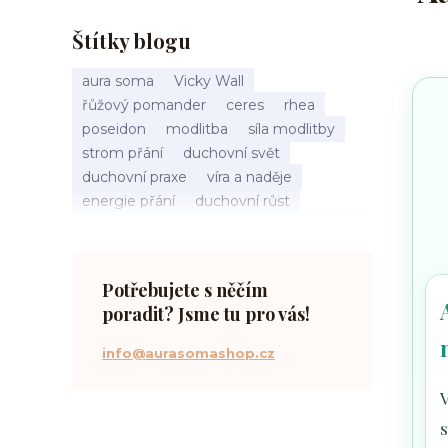
Štítky blogu
aura soma
Vicky Wall
řůžový pomander
ceres
rhea
poseidon
modlitba
síla modlitby
strom přání
duchovní svět
duchovní praxe
víra a naděje
energie přání
duchovní růst
načasování osudu
spirituální inspirace
vnitřní klid
zákon přitažlivosti
meditace a modlitba
spirituální cesta
Potřebujete s něčím
práce s energiemi
poradit? Jsme tu pro vás!
přání a manifestace
info@aurasomashop.cz
V
s