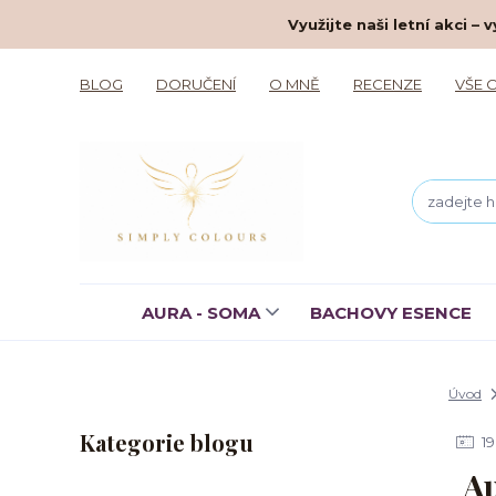
Využijte naši letní akci 
BLOG
DORUČENÍ
O MNĚ
RECENZE
VŠE 
AURA - SOMA
BACHOVY ESENCE
Úvod
Kategorie blogu
19
Au