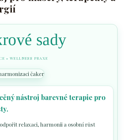
rgií
rové sady
CE • WELLNESS PRAXE
ečný nástroj barevné terapie pro
ty.
pořit relaxaci, harmonii a osobní růst