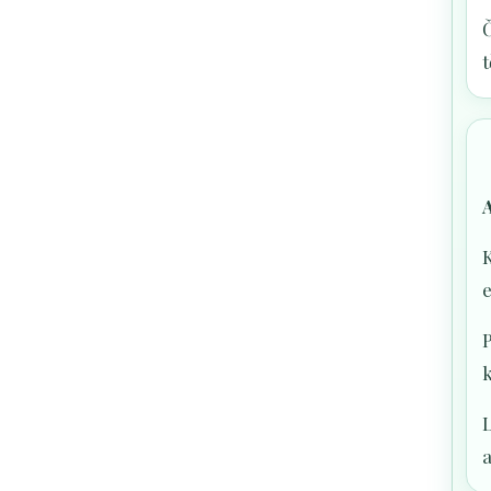
t
K
k
L
a