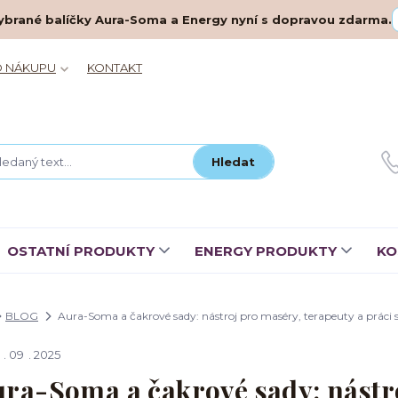
– vybrané balíčky Aura-Soma a Energy nyní s dopravou zdarma.
O NÁKUPU
KONTAKT
Hledat
OSTATNÍ PRODUKTY
ENERGY PRODUKTY
KO
BLOG
Aura-Soma a čakrové sady: nástroj pro maséry, terapeuty a práci s
09
2025
ra-Soma a čakrové sady: nástro