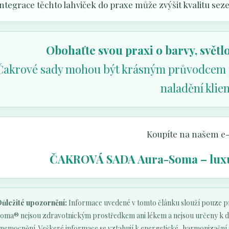
ntegrace těchto lahviček do praxe může zvýšit kvalitu sezen
Obohaťte svou praxi o barvy, svět
Čakrové sady mohou být krásným průvodcem pro
naladění klien
Koupíte na našem e
ČAKROVÁ SADA Aura-Soma – luxu
ůležité upozornění:
Informace uvedené v tomto článku slouží pouze pro
oma® nejsou zdravotnickým prostředkem ani lékem a nejsou určeny k diag
nemocnění. Veškeré informace se vztahují k energetické, harmonizační 