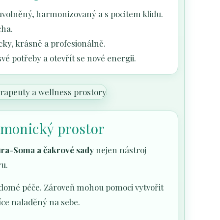
uvolněný, harmonizovaný a s pocitem klidu.
cha.
ky, krásně a profesionálně.
vé potřeby a otevřít se nové energii.
rmonický prostor
ra-Soma a čakrové sady
nejen nástroj
ru.
vědomé péče. Zároveň mohou pomoci vytvořit
více naladěný na sebe.