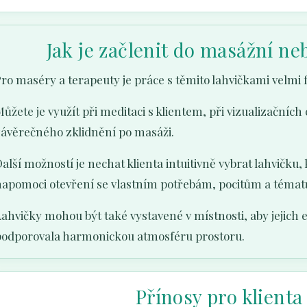
Jak je začlenit do masážní ne
ro maséry a terapeuty je práce s těmito lahvičkami velmi fl
ůžete je využít při meditaci s klientem, při vizualizačních
závěrečného zklidnění po masáži.
alší možností je nechat klienta intuitivně vybrat lahvičku,
napomoci otevření se vlastním potřebám, pocitům a tématů
ahvičky mohou být také vystavené v místnosti, aby jejich 
podporovala harmonickou atmosféru prostoru.
Přínosy pro klienta