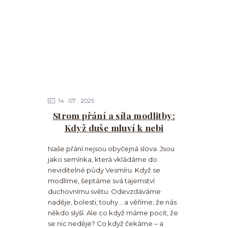
14
07
2025
Strom přání a síla modlitby:
Když duše mluví k nebi
Naše přání nejsou obyčejná slova. Jsou
jako semínka, která vkládáme do
neviditelné půdy Vesmíru. Když se
modlíme, šeptáme svá tajemství
duchovnímu světu. Odevzdáváme
naděje, bolesti, touhy… a věříme, že nás
někdo slyší. Ale co když máme pocit, že
se nic neděje? Co když čekáme – a