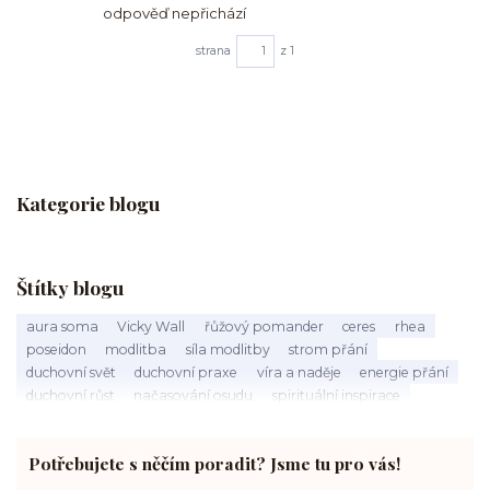
odpověď nepřichází
strana
z 1
Kategorie blogu
Štítky blogu
aura soma
Vicky Wall
řůžový pomander
ceres
rhea
poseidon
modlitba
síla modlitby
strom přání
duchovní svět
duchovní praxe
víra a naděje
energie přání
duchovní růst
načasování osudu
spirituální inspirace
vnitřní klid
zákon přitažlivosti
meditace a modlitba
spirituální cesta
práce s energiemi
přání a manifestace
Potřebujete s něčím poradit? Jsme tu pro vás!