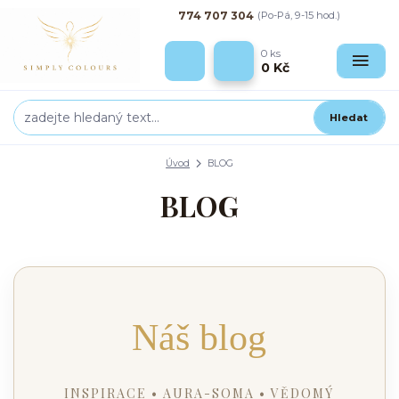
774 707 304
(Po-Pá, 9-15 hod.)
0
ks
0 Kč
Hledat
Úvod
BLOG
BLOG
Náš blog
INSPIRACE • AURA-SOMA • VĚDOMÝ