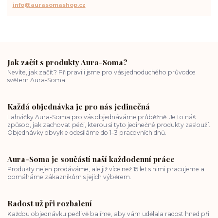
info@aurasomashop.cz
Jak začít s produkty Aura-Soma?
Nevíte, jak začít? Připravili jsme pro vás jednoduchého průvodce
světem Aura-Soma.
Každá objednávka je pro nás jedinečná
Lahvičky Aura-Soma pro vás objednáváme průběžně. Je to náš
způsob, jak zachovat péči, kterou si tyto jedinečné produkty zaslouží.
Objednávky obvykle odesíláme do 1–3 pracovních dnů.
Aura-Soma je součástí naší každodenní práce
Produkty nejen prodáváme, ale již více než 15 let s nimi pracujeme a
pomáháme zákazníkům s jejich výběrem.
Radost už při rozbalení
Každou objednávku pečlivě balíme, aby vám udělala radost hned při