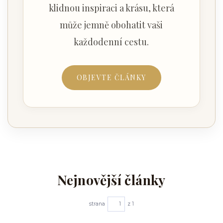
klidnou inspiraci a krásu, která
může jemně obohatit vaši
každodenní cestu.
OBJEVTE ČLÁNKY
Nejnovější články
strana
z 1