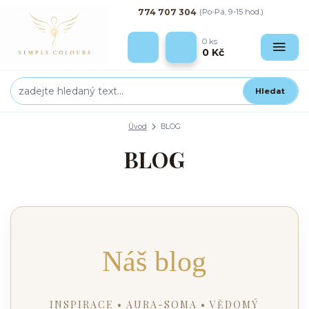
774 707 304
(Po-Pá, 9-15 hod.)
0
ks
0 Kč
Hledat
Úvod
BLOG
BLOG
Náš blog
INSPIRACE • AURA-SOMA • VĚDOMÝ