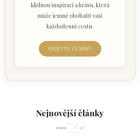
klidnou inspiraci a krásu, která
může jemně obohatit vaši
každodenní cestu.
OBJEVTE ČLÁNKY
Nejnovější články
strana
z 1