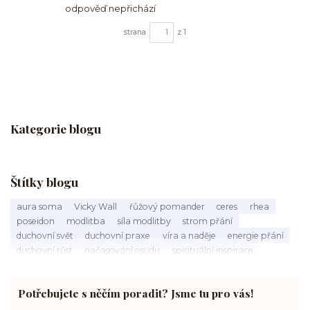
odpověď nepřichází
strana
z 1
Kategorie blogu
Štítky blogu
aura soma
Vicky Wall
řůžový pomander
ceres
rhea
poseidon
modlitba
síla modlitby
strom přání
duchovní svět
duchovní praxe
víra a naděje
energie přání
duchovní růst
načasování osudu
spirituální inspirace
vnitřní klid
zákon přitažlivosti
meditace a modlitba
spirituální cesta
práce s energiemi
přání a manifestace
Potřebujete s něčím poradit? Jsme tu pro vás!