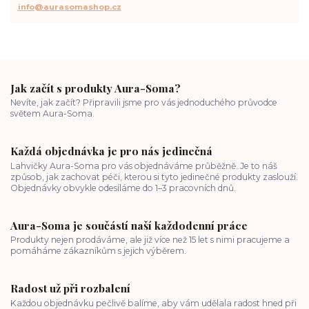
info@aurasomashop.cz
Jak začít s produkty Aura-Soma?
Nevíte, jak začít? Připravili jsme pro vás jednoduchého průvodce
světem Aura-Soma.
Každá objednávka je pro nás jedinečná
Lahvičky Aura-Soma pro vás objednáváme průběžně. Je to náš
způsob, jak zachovat péči, kterou si tyto jedinečné produkty zaslouží.
Objednávky obvykle odesíláme do 1–3 pracovních dnů.
Aura-Soma je součástí naší každodenní práce
Produkty nejen prodáváme, ale již více než 15 let s nimi pracujeme a
pomáháme zákazníkům s jejich výběrem.
Radost už při rozbalení
Každou objednávku pečlivě balíme, aby vám udělala radost hned při