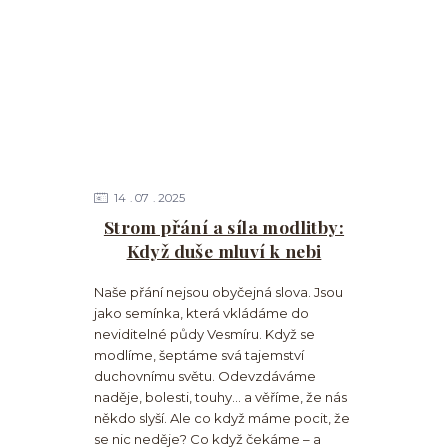
14
07
2025
Strom přání a síla modlitby:
Když duše mluví k nebi
Naše přání nejsou obyčejná slova. Jsou
jako semínka, která vkládáme do
neviditelné půdy Vesmíru. Když se
modlíme, šeptáme svá tajemství
duchovnímu světu. Odevzdáváme
naděje, bolesti, touhy… a věříme, že nás
někdo slyší. Ale co když máme pocit, že
se nic neděje? Co když čekáme – a