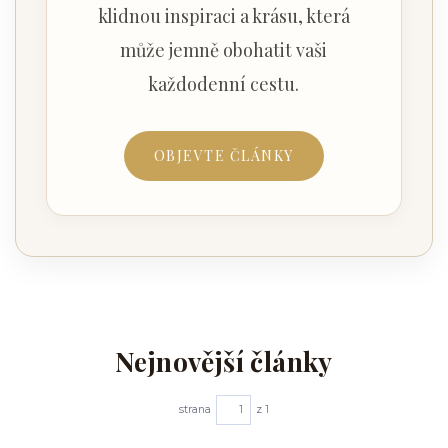
klidnou inspiraci a krásu, která
může jemně obohatit vaši
každodenní cestu.
OBJEVTE ČLÁNKY
Nejnovější články
strana
z 1