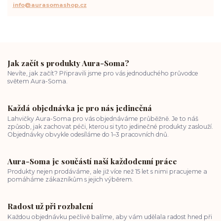
info@aurasomashop.cz
Jak začít s produkty Aura-Soma?
Nevíte, jak začít? Připravili jsme pro vás jednoduchého průvodce
světem Aura-Soma.
Každá objednávka je pro nás jedinečná
Lahvičky Aura-Soma pro vás objednáváme průběžně. Je to náš
způsob, jak zachovat péči, kterou si tyto jedinečné produkty zaslouží.
Objednávky obvykle odesíláme do 1–3 pracovních dnů.
Aura-Soma je součástí naší každodenní práce
Produkty nejen prodáváme, ale již více než 15 let s nimi pracujeme a
pomáháme zákazníkům s jejich výběrem.
Radost už při rozbalení
Každou objednávku pečlivě balíme, aby vám udělala radost hned při