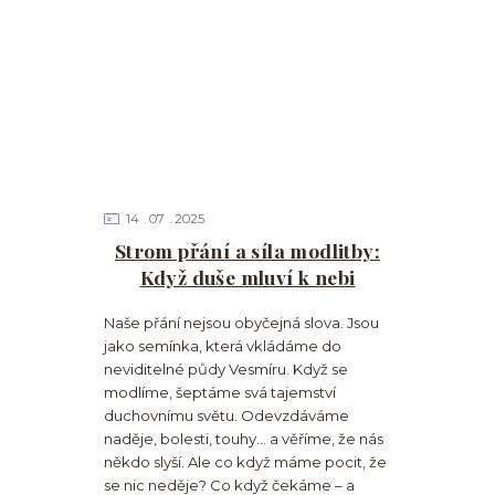
14
07
2025
Strom přání a síla modlitby:
Když duše mluví k nebi
Naše přání nejsou obyčejná slova. Jsou
jako semínka, která vkládáme do
neviditelné půdy Vesmíru. Když se
modlíme, šeptáme svá tajemství
duchovnímu světu. Odevzdáváme
naděje, bolesti, touhy… a věříme, že nás
někdo slyší. Ale co když máme pocit, že
se nic neděje? Co když čekáme – a