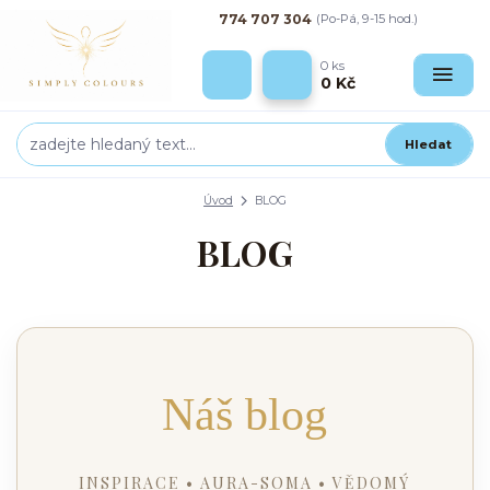
774 707 304
(Po-Pá, 9-15 hod.)
0
ks
0 Kč
Hledat
Úvod
BLOG
BLOG
Náš blog
INSPIRACE • AURA-SOMA • VĚDOMÝ