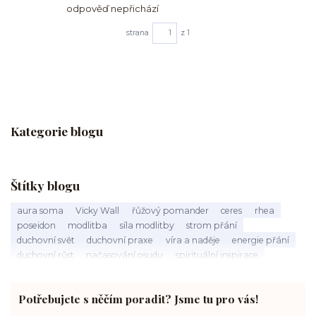
odpověď nepřichází
strana
z 1
Kategorie blogu
Štítky blogu
aura soma
Vicky Wall
řůžový pomander
ceres
rhea
poseidon
modlitba
síla modlitby
strom přání
duchovní svět
duchovní praxe
víra a naděje
energie přání
duchovní růst
načasování osudu
spirituální inspirace
vnitřní klid
zákon přitažlivosti
meditace a modlitba
spirituální cesta
práce s energiemi
přání a manifestace
Potřebujete s něčím poradit? Jsme tu pro vás!