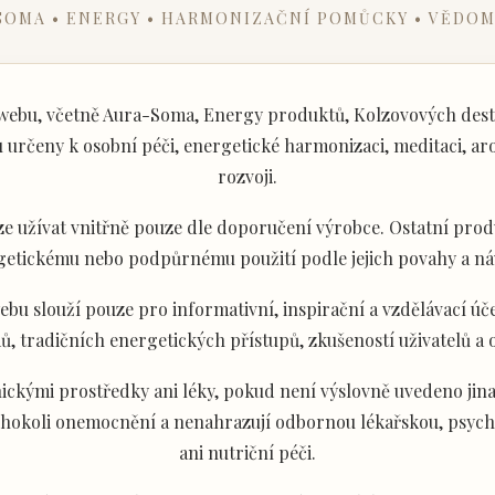
SOMA • ENERGY • HARMONIZAČNÍ POMŮCKY • VĚDOM
ebu, včetně Aura-Soma, Energy produktů, Kolzovových desti
určeny k osobní péči, energetické harmonizaci, meditaci, aro
rozvoji.
e užívat vnitřně pouze dle doporučení výrobce. Ostatní produ
getickému nebo podpůrnému použití podle jejich povahy a ná
u slouží pouze pro informativní, inspirační a vzdělávací úče
ů, tradičních energetických přístupů, zkušeností uživatelů a
ckými prostředky ani léky, pokud není výslovně uvedeno jina
akéhokoli onemocnění a nenahrazují odbornou lékařskou, psyc
ani nutriční péči.