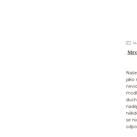
14
Str
Naše 
jako
nevi
modl
duch
naděj
někdo
se n
odpo