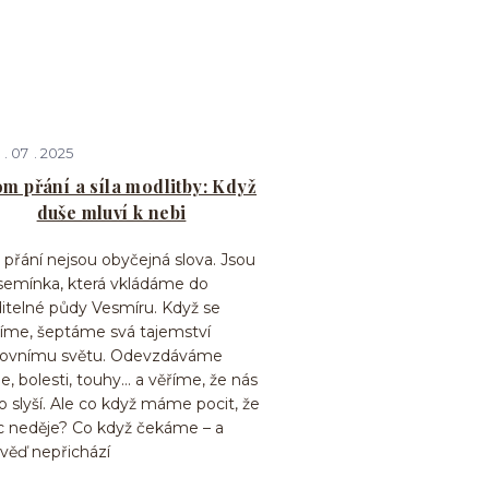
07
2025
om přání a síla modlitby: Když
duše mluví k nebi
přání nejsou obyčejná slova. Jsou
 semínka, která vkládáme do
ditelné půdy Vesmíru. Když se
íme, šeptáme svá tajemství
ovnímu světu. Odevzdáváme
e, bolesti, touhy… a věříme, že nás
 slyší. Ale co když máme pocit, že
ic neděje? Co když čekáme – a
věď nepřichází