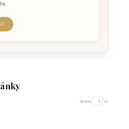
tu.
KY
lánky
strana
z 1