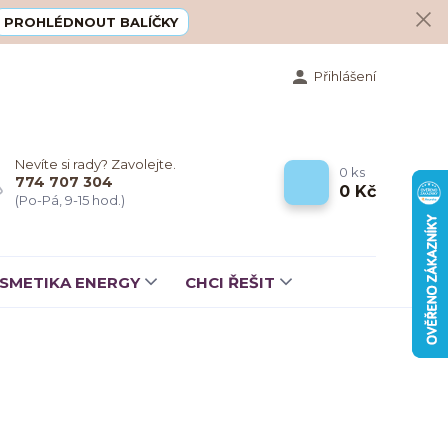
PROHLÉDNOUT BALÍČKY
Přihlášení
Nevíte si rady? Zavolejte.
0
ks
774 707 304
0 Kč
(Po-Pá, 9-15 hod.)
SMETIKA ENERGY
CHCI ŘEŠIT