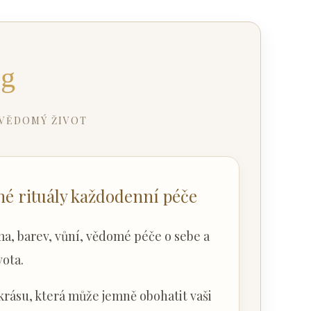
og
 VĚDOMÝ ŽIVOT
mné rituály každodenní péče
a, barev, vůní, vědomé péče o sebe a
ota.
 krásu, která může jemně obohatit vaši