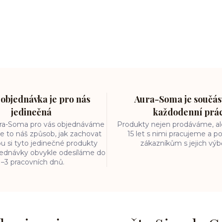
objednávka je pro nás
Aura-Soma je součást
jedinečná
každodenní prá
ura-Soma pro vás objednáváme
Produkty nejen prodáváme, ale
e to náš způsob, jak zachovat
15 let s nimi pracujeme a
ou si tyto jedinečné produkty
zákazníkům s jejich vý
bjednávky obvykle odesíláme do
1–3 pracovních dnů.