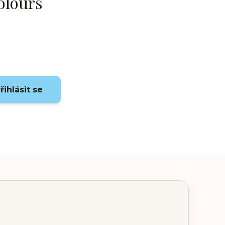
olours
řihlásit se