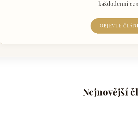
každodenní ces
OBJEVTE ČLÁN
Nejnovější č