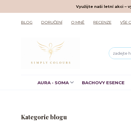
Využijte naši letní akci 
BLOG
DORUČENÍ
O MNĚ
RECENZE
VŠE 
AURA - SOMA
BACHOVY ESENCE
Kategorie blogu