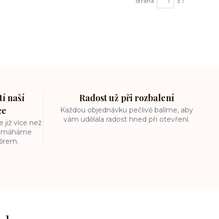
strana
z 1
í naší
Radost už při rozbalení
ce
Každou objednávku pečlivě balíme, aby
vám udělala radost hned při otevření.
 již více než
 pomáháme
běrem.