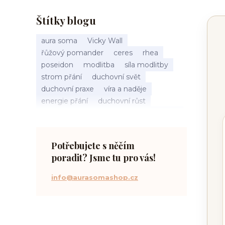
Štítky blogu
aura soma
Vicky Wall
řůžový pomander
ceres
rhea
poseidon
modlitba
síla modlitby
strom přání
duchovní svět
duchovní praxe
víra a naděje
energie přání
duchovní růst
načasování osudu
spirituální inspirace
vnitřní klid
zákon přitažlivosti
meditace a modlitba
spirituální cesta
Potřebujete s něčím
práce s energiemi
poradit? Jsme tu pro vás!
přání a manifestace
info@aurasomashop.cz